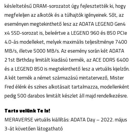
késleltetésű DRAM-sorozatot úgy fejlesztették ki, hogy
megfeleljen az alkotók és a túlhajtók igényeinek. Sőt, az
eseményen megtekinthető lesz az ADATA LEGEND Gen4
x4 SSD-sorozat is, beleértve a LEGEND 960 és 850 PCIe
4.0-ás modelleket, melyek maximális teljesítménye 7400
MB/s, illetve 5000 MB/s. Az esemény során két ADATA
21st Birthday limitált kiadású termék, az ACE DDR5 6400
és a LEGEND 850 is megtekinthető lesz a virtuális kijelzőn.
A két termék a német származású mintatervező, Mister
Fred élénk és színes alkotásait tartalmazza, modellenként
pedig 500 darabos limitált készlet áll majd rendelkezésre.
Tarts velünk Te is!
MERAVERSE virtuális kiállítás: ADATA Day – 2022. május
3-át követően látogatható