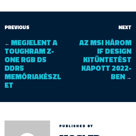
PREVIOUS
NEXT
MEGJELENT A
AZ MSI HÁROM
←
TOUGHRAM Z-
IF DESIGN
ONE RGB D5
KITÜNTETÉST
DDR5
KAPOTT 2022-
MEMÓRIAKÉSZL
BEN
→
ET
PUBLISHED BY