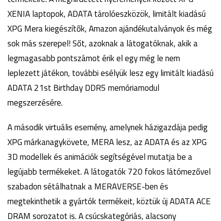
XENIA laptopok, ADATA tárolóeszközök, limitált kiadású
XPG Mera kiegészítők, Amazon ajándékutalványok és még
sok más szerepel! Sőt, azoknak a látogatóknak, akik a
legmagasabb pontszámot érik el egy még le nem
leplezett játékon, további esélyük lesz egy limitált kiadású
ADATA 21st Birthday DDR5 memóriamodul
megszerzésére.
A második virtuális esemény, amelynek házigazdája pedig
XPG márkanagykövete, MERA lesz, az ADATA és az XPG
3D modellek és animációk segítségével mutatja be a
legújabb termékeket. A látogatók 720 fokos látómezővel
szabadon sétálhatnak a MERAVERSE-ben és
megtekinthetik a gyártók termékeit, köztük új ADATA ACE
DRAM sorozatot is. A csúcskategóriás, alacsony