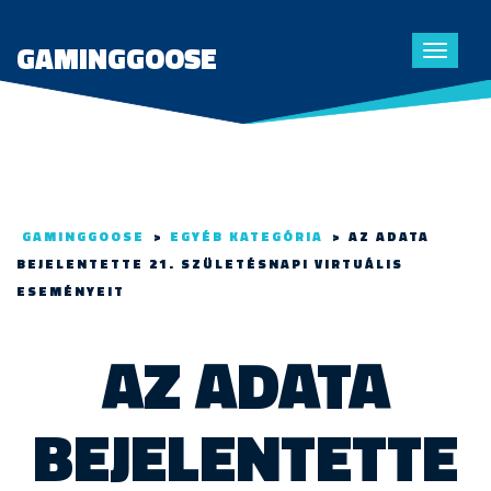
GAMINGGOOSE
Toggle
navigat
GAMINGGOOSE
>
EGYÉB KATEGÓRIA
>
AZ ADATA
BEJELENTETTE 21. SZÜLETÉSNAPI VIRTUÁLIS
ESEMÉNYEIT
AZ ADATA
BEJELENTETTE