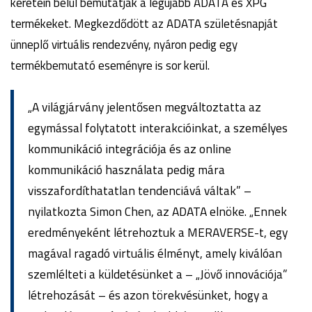
keretein belül bemutatják a legújabb ADATA és XPG
termékeket. Megkezdődött az ADATA születésnapját
ünneplő virtuális rendezvény, nyáron pedig egy
termékbemutató eseményre is sor kerül.
„A világjárvány jelentősen megváltoztatta az
egymással folytatott interakcióinkat, a személyes
kommunikáció integrációja és az online
kommunikáció használata pedig mára
visszafordíthatatlan tendenciává váltak” –
nyilatkozta Simon Chen, az ADATA elnöke. „Ennek
eredményeként létrehoztuk a MERAVERSE-t, egy
magával ragadó virtuális élményt, amely kiválóan
szemlélteti a küldetésünket a – „Jövő innovációja”
létrehozását – és azon törekvésünket, hogy a