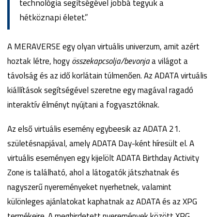
technológia segítségével jobbá tegyük a
hétköznapi életet.”
A MERAVERSE egy olyan virtuális univerzum, amit azért
hoztak létre, hogy
összekapcsolja/bevonja
a világot a
távolság és az idő korlátain túlmenően. Az ADATA virtuális
kiállítások segítségével szeretne egy magával ragadó
interaktív élményt nyújtani a fogyasztóknak.
Az első virtuális esemény egybeesik az ADATA 21.
születésnapjával, amely ADATA Day-ként híresült el. A
virtuális eseményen egy kijelölt ADATA Birthday Activity
Zone is található, ahol a látogatók játszhatnak és
nagyszerű nyereményeket nyerhetnek, valamint
különleges ajánlatokat kaphatnak az ADATA és az XPG
termékeire. A meghirdetett nyeremények között XPG