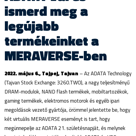
ismerd meg a
legújabb
termékeinket a
MERAVERSE-ben
2022. május 6., Tajpej, Tajvan
– Az ADATA Technology
(Tajvan Stock Exchange: 3260.TWO), a nagy teljesítményű
DRAM-modulok, NAND flash termékek, mobiltartozékok,
gaming termékek, elektromos motorok és egyéb ipari
megoldások vezető gyártója, örömmel jelentette be, hogy
két virtuális MERAVERSE eseményt is tart, hogy
megünnepelje az ADATA 21. születésnapját, és melynek