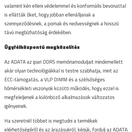
valamint kén elleni védelemmel és konformális bevonattal
is ellátták őket, hogy jobban ellenálljanak a
szennyeződésnek, a pornak és nedvességnek a hosszú
távú megbízhatóság érdekében.
Ügyfélközpontú megközelítés
Az ADATA az ipari DDR5 memóriamoduljait mindemellett
akár olyan technológiákkal is testre szabhatja, mint az
ECC-támogatás, a VLP DIMM és a szélsőséges
hőmérsékleti viszonyok közötti működés, hogy ezzel is
megfeleljenek a különböző alkalmazások változatos
igényeinek.
Ha szeretnél többet is megtudni a termékek
elérhetőségéről és az árazásukról, kérjük, fordulj az ADATA