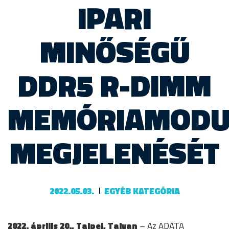
IPARI
MINŐSÉGŰ
DDR5 R-DIMM
MEMÓRIAMODU
MEGJELENÉSÉT
2022.05.03.
EGYÉB KATEGÓRIA
2022. április 20., Tajpej, Tajvan
– Az ADATA