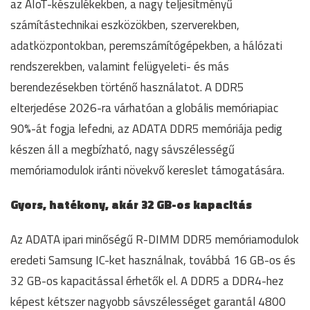
az AIoT-készülékekben, a nagy teljesítményű
számítástechnikai eszközökben, szerverekben,
adatközpontokban, peremszámítógépekben, a hálózati
rendszerekben, valamint felügyeleti- és más
berendezésekben történő használatot. A DDR5
elterjedése 2026-ra várhatóan a globális memóriapiac
90%-át fogja lefedni, az ADATA DDR5 memóriája pedig
készen áll a megbízható, nagy sávszélességű
memóriamodulok iránti növekvő kereslet támogatására.
Gyors, hatékony, akár 32 GB-os kapacitás
Az ADATA ipari minőségű R-DIMM DDR5 memóriamodulok
eredeti Samsung IC-ket használnak, továbbá 16 GB-os és
32 GB-os kapacitással érhetők el. A DDR5 a DDR4-hez
képest kétszer nagyobb sávszélességet garantál 4800