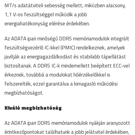
MT/s adatátviteli sebesség mellett, miközben alacsony,
1,1 V-os feszültséggel működik a jobb
energiahatékonyság elérése érdekében.
Az ADATA ipari minőségű DDR5 memóriamodulok integrált
feszültségvezérlő IC-kkel (PMIC) rendelkeznek, amelyek
javítják az energiagazdálkodást és stabilabb tápellátást
biztosítanak. A DDR5 IC-k mindemellett beépített ECC-vel
érkeznek, továbbá a modulokat hőérzékelőkkel is
felszerelték, ezzel garantálva a kimagasló működési
megbízhatóságot.
Kiváló megbízhatóság
Az ADATA ipari DDR5 memóriamodulok nyákján aranyozott
érintkezőpontokat találhatunk a jobb jelátvitel érdekében,