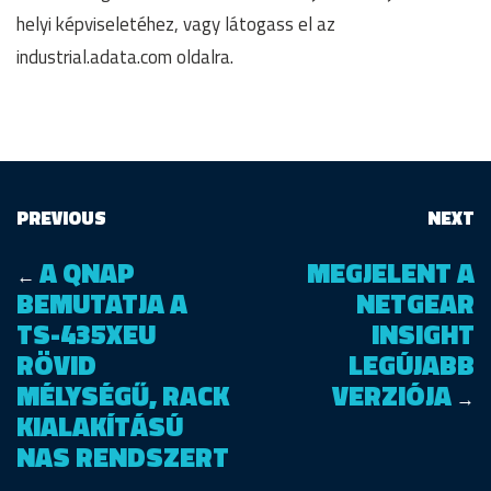
helyi képviseletéhez, vagy látogass el az
industrial.adata.com oldalra.
PREVIOUS
NEXT
A QNAP
MEGJELENT A
←
BEMUTATJA A
NETGEAR
TS-435XEU
INSIGHT
RÖVID
LEGÚJABB
MÉLYSÉGŰ, RACK
VERZIÓJA
→
KIALAKÍTÁSÚ
NAS RENDSZERT