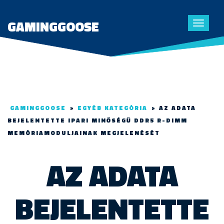
GAMINGGOOSE
Toggle
navigat
GAMINGGOOSE
>
EGYÉB KATEGÓRIA
>
AZ ADATA
BEJELENTETTE IPARI MINŐSÉGŰ DDR5 R-DIMM
MEMÓRIAMODULJAINAK MEGJELENÉSÉT
AZ ADATA
BEJELENTETTE