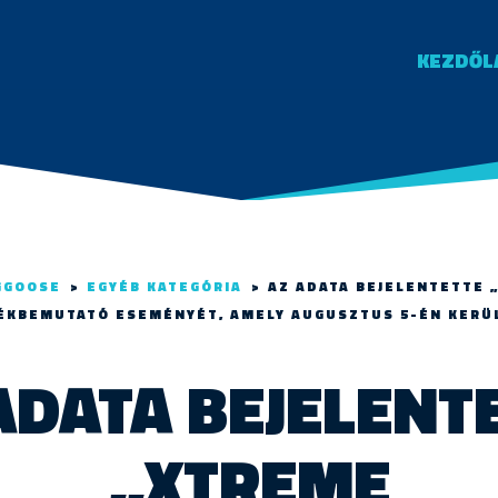
KEZDŐL
GGOOSE
>
EGYÉB KATEGÓRIA
>
AZ ADATA BEJELENTETTE 
ÉKBEMUTATÓ ESEMÉNYÉT, AMELY AUGUSZTUS 5-ÉN KERÜ
ADATA BEJELENT
„XTREME