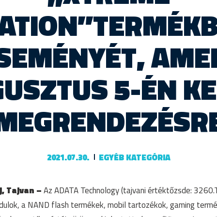
VATION”TERMÉK
SEMÉNYÉT, AME
USZTUS 5-ÉN K
MEGRENDEZÉSR
2021.07.30.
EGYÉB KATEGÓRIA
ej, Tajvan –
Az ADATA Technology (tajvani értéktőzsde: 3260.
ulok, a NAND flash termékek, mobil tartozékok, gaming termé