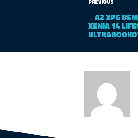
PREVIOUS
AZ XPG BEM
←
XENIA 14 LIF
ULTRABOOKO