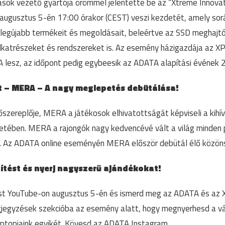
ások vezető gyártója örömmel jelentette be az “Xtreme Innovat
 augusztus 5-én 17:00 órakor (CEST) veszi kezdetét, amely so
 legújabb termékeit és megoldásait, beleértve az SSD meghaj
katrészeket és rendszereket is. Az esemény házigazdája az XP
esz, az időpont pedig egybeesik az ADATA alapítási évének 20
 – MERA – A nagy meglepetés debütálása!
szereplője, MERA a játékosok elhivatottságát képviseli a kihí
etében. MERA a rajongók nagy kedvencévé vált a világ minden po
. Az ADATA online eseményén MERA először debütál élő közöns
ítést és nyerj nagyszerű ajándékokat!
st YouTube-on augusztus 5-én és ismerd meg az ADATA és az X
jegyzések szekcióba az esemény alatt, hogy megnyerhesd a v
aptopjaink egyikét. Kövesd az ADATA Instagram