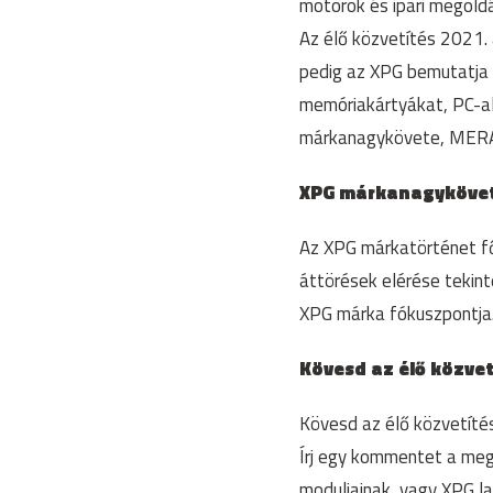
motorok és ipari megold
Az élő közvetítés 2021.
pedig az XPG bemutatja
memóriakártyákat, PC-al
márkanagykövete, MERA l
XPG márkanagykövet
Az XPG márkatörténet fő
áttörések elérése tekint
XPG márka fókuszpontja
Kövesd az élő közvet
Kövesd az élő közvetíté
Írj egy kommentet a meg
moduljainak, vagy XPG l