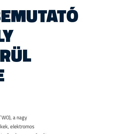
BEMUTATÓ
LY
ERÜL
E
TWO), a nagy
kek, elektromos