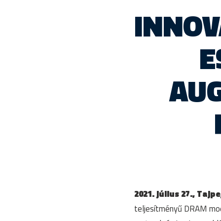
INNO
E
AUG
2021. július 27., Tajp
teljesítményű DRAM mod