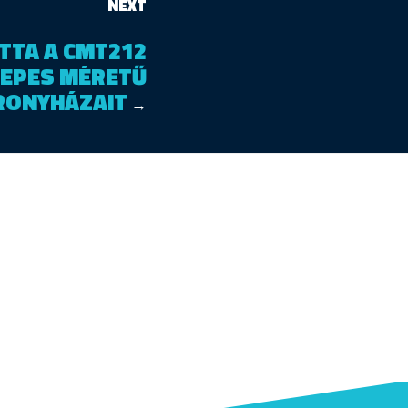
NEXT
TTA A CMT212
EPES MÉRETŰ
RONYHÁZAIT
→