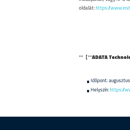
oldalát:
https://www.in
**【**
ADATA Technolo
Időpont: augusztus
Helyszín:
https://