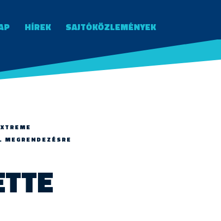
AP
HÍREK
SAJTÓKÖZLEMÉNYEK
„XTREME
L MEGRENDEZÉSRE
ETTE