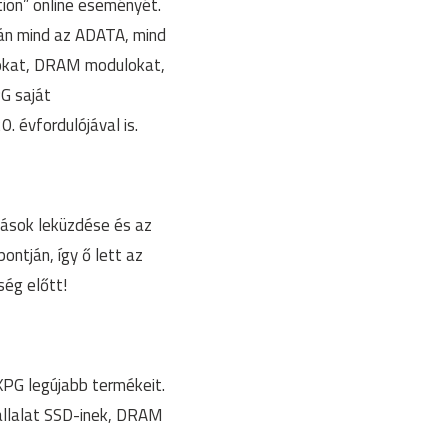
ion” online eseményét.
rán mind az ADATA, mind
tókat, DRAM modulokat,
G saját
. évfordulójával is.
vások leküzdése és az
ntján, így ő lett az
ég előtt!
PG legújabb termékeit.
állalat SSD-inek, DRAM