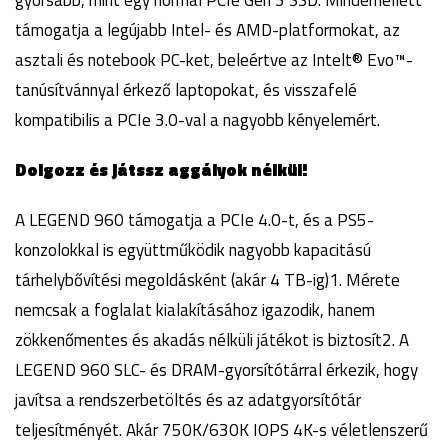
gyorsabb, mint egy normál PCIe Gen 3 SSD. Mindemellett
támogatja a legújabb Intel- és AMD-platformokat, az
asztali és notebook PC-ket, beleértve az Intelt® Evo™-
tanúsítvánnyal érkező laptopokat, és visszafelé
kompatibilis a PCIe 3.0-val a nagyobb kényelemért.
Dolgozz és játssz aggályok nélkül!
A LEGEND 960 támogatja a PCIe 4.0-t, és a PS5-
konzolokkal is együttműködik nagyobb kapacitású
tárhelybővítési megoldásként (akár 4 TB-ig)1. Mérete
nemcsak a foglalat kialakításához igazodik, hanem
zökkenőmentes és akadás nélküli játékot is biztosít2. A
LEGEND 960 SLC- és DRAM-gyorsítótárral érkezik, hogy
javítsa a rendszerbetöltés és az adatgyorsítótár
teljesítményét. Akár 750K/630K IOPS 4K-s véletlenszerű