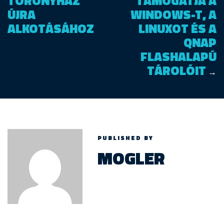
TORONYHÁZ
TÁMOGATJA A
ÚJRA
WINDOWS-T, A
ALKOTÁSÁHOZ
LINUXOT ÉS A
QNAP
FLASHALAPÚ
TÁROLÓIT
→
PUBLISHED BY
MOGLER