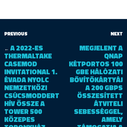
PREVIOUS
NEXT
A 2022-ES
MEGJELENT A
←
THERMALTAKE
QNAP
CASEMOD
KÉTPORTOS 100
INVITATIONAL 1.
GBE HÁLÓZATI
ÉVADA NYOLC
BŐVÍTŐKÁRTYÁJ
NEMZETKÖZI
A 200 GBPS
CSÚCSMODDERT
ÖSSZESÍTETT
HÍV ÖSSZE A
ÁTVITELI
TOWER 500
SEBESSÉGGEL,
KÖZEPES
AMELY