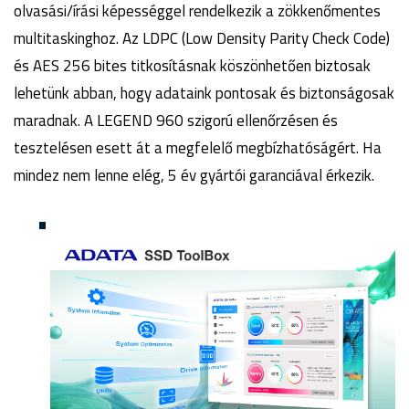
olvasási/írási képességgel rendelkezik a zökkenőmentes
multitaskinghoz. Az LDPC (Low Density Parity Check Code)
és AES 256 bites titkosításnak köszönhetően biztosak
lehetünk abban, hogy adataink pontosak és biztonságosak
maradnak. A LEGEND 960 szigorú ellenőrzésen és
tesztelésen esett át a megfelelő megbízhatóságért. Ha
mindez nem lenne elég, 5 év gyártói garanciával érkezik.