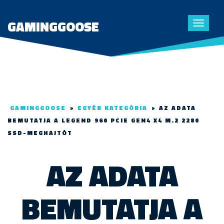
GAMINGGOOSE
Toggle
navigat
GAMINGGOOSE
>
EGYÉB KATEGÓRIA
>
AZ ADATA
BEMUTATJA A LEGEND 960 PCIE GEN4 X4 M.2 2280
SSD-MEGHAJTÓT
AZ ADATA
BEMUTATJA A