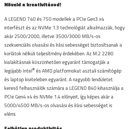
Növeld a kreativitásod!
A LEGEND 740 és 750 modellek a PCIe Gen3 x4
interfészt és az NVMe 1.3 technológiát alkalmazzák, hogy
akár 2500/2000, illetve 3500/3000 MB/s-os
szekvenciális olvasási és írási sebességet biztosítsanak a
korlátok nélküli teljesítmény érdekében. Az M.2 2280
kialakításnak köszönhetően egyaránt támogatják a
®
legújabb Intel
és AMD platformokat asztali számítógép
és laptop kiviteleben egyaránt. A nagyobb lendületet
kereső felhasználók számára a LEGEND 840 kihasználja a
PCIe Gen4 x4 és NVMe 1.4 előnyeit, így képes akár a
5000/4500 MB/s-os olvasási és írási sebességet is
elérni.
Felhőtlen produktivitás