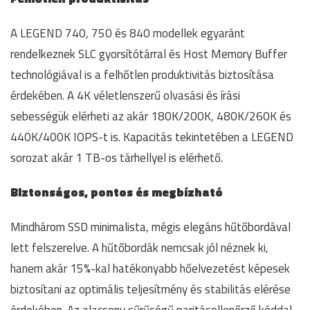
A LEGEND 740, 750 és 840 modellek egyaránt
rendelkeznek SLC gyorsítótárral és Host Memory Buffer
technológiával is a felhőtlen produktivitás biztosítása
érdekében. A 4K véletlenszerű olvasási és írási
sebességük elérheti az akár 180K/200K, 480K/260K és
440K/400K IOPS-t is. Kapacitás tekintetében a LEGEND
sorozat akár 1 TB-os tárhellyel is elérhető.
Biztonságos, pontos és megbízható
Mindhárom SSD minimalista, mégis elegáns hűtőbordával
lett felszerelve. A hűtőbordák nemcsak jól néznek ki,
hanem akár 15%-kal hatékonyabb hőelvezetést képesek
biztosítani az optimális teljesítmény és stabilitás elérése