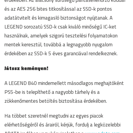
érdekében. Az alacsony sűrűségű paritásellenőrző kóddal
és az AES 256 bites titkosítással az SSD-k pontos
adatátvitelt és kimagasló biztonságot nyújtanak. A
LEGEND sorozatú SSD-k csak kiváló minőségű IC-ket
használnak, amelyek szigorú tesztelési folyamatokon
mentek keresztül, továbbá a legnagyobb nyugalom
érdekében az SSD-k 5 éves garanciával rendelkeznek.
Játssz keményen!
A LEGEND 840 mindemellett másodlagos meghajtóként
PS5-be is telepíthető a nagyobb tárhely és a
zökkenőmentes betöltés biztosítása érdekében.
Ha többet szeretnél megtudni az egyes piacok
elérhetőségéről és árairól, kérjük, fordulj a legközelebbi