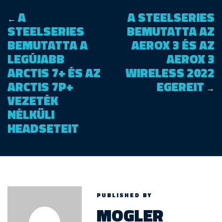
A
A STEELSERIES
←
STEELSERIES
BEMUTATTA AZ
BEMUTATTA A
AEROX 3 ÉS AZ
LEGÚJABB
AEROX 3
ARCTIS 7+ ÉS AZ
WIRELESS 2022
ARCTIS 7P+
EGEREIT
→
VEZETÉK
NÉLKÜLI
HEADSETEIT
PUBLISHED BY
MOGLER