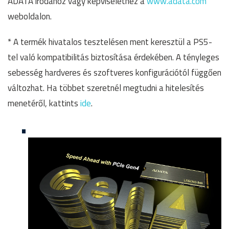
ADATA irodához vagy képviselethez a
www.adata.com
weboldalon.
* A termék hivatalos tesztelésen ment keresztül a PS5-
tel való kompatibilitás biztosítása érdekében. A tényleges
sebesség hardveres és szoftveres konfigurációtól függően
változhat. Ha többet szeretnél megtudni a hitelesítés
menetéről, kattints
ide
.