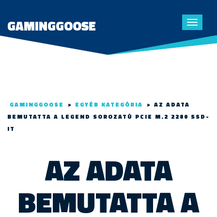
GAMINGGOOSE
Toggle
navigat
GAMINGGOOSE
>
EGYÉB KATEGÓRIA
>
AZ ADATA
BEMUTATTA A LEGEND SOROZATÚ PCIE M.2 2280 SSD-
IT
AZ ADATA
BEMUTATTA A