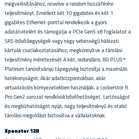
megvalósításához, növelve a random hozzáférési
teljesítményt. Emellett két 10 gigabites és két 1
gigabites Ethernet-porttal rendelkezik a gyors
adatátvitelért és támogatja a PCIe Gen5 x8 foglalatot a
SAS-bővítőegységek vagy nagy sebességű hálózati
kártyák csatlakoztatásához, megkönnyítve a tárolási
teljesítmény méretezését A két, redundáns, 80 PLUS™
Platinum tanúsítványú tápegység biztosítja a maximális
hatékonyságot. Akár adatközpontokban, akár
virtualizációs környezetekben használják, a Lockerstor R
Pro Gen2 sorozat rendkívüli bővíthetőséget, tartósságot
és megbízhatóságot nyújt, nagy teljesítményű és stabil
tárolási megoldást biztosítva a vállalatoknak.
Xpanstor 12R