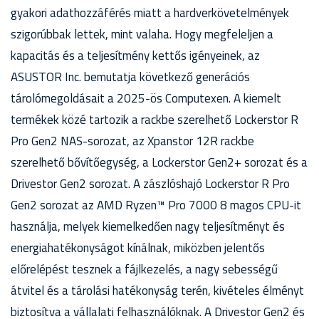
gyakori adathozzáférés miatt a hardverkövetelmények
szigorúbbak lettek, mint valaha. Hogy megfeleljen a
kapacitás és a teljesítmény kettős igényeinek, az
ASUSTOR Inc. bemutatja következő generációs
tárolómegoldásait a 2025-ös Computexen. A kiemelt
termékek közé tartozik a rackbe szerelhető Lockerstor R
Pro Gen2 NAS-sorozat, az Xpanstor 12R rackbe
szerelhető bővítőegység, a Lockerstor Gen2+ sorozat és a
Drivestor Gen2 sorozat. A zászlóshajó Lockerstor R Pro
Gen2 sorozat az AMD Ryzen™ Pro 7000 8 magos CPU-it
használja, melyek kiemelkedően nagy teljesítményt és
energiahatékonyságot kínálnak, miközben jelentős
előrelépést tesznek a fájlkezelés, a nagy sebességű
átvitel és a tárolási hatékonyság terén, kivételes élményt
biztosítva a vállalati felhasználóknak. A Drivestor Gen2 és