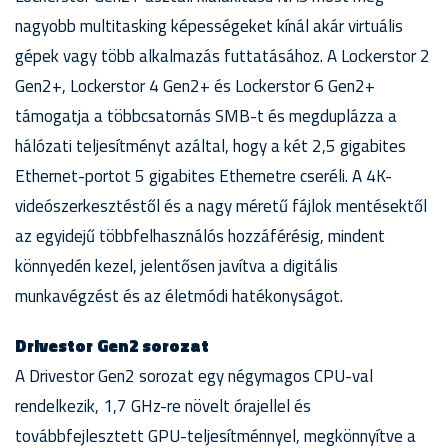
nagyobb multitasking képességeket kínál akár virtuális
gépek vagy több alkalmazás futtatásához. A Lockerstor 2
Gen2+, Lockerstor 4 Gen2+ és Lockerstor 6 Gen2+
támogatja a többcsatornás SMB-t és megduplázza a
hálózati teljesítményt azáltal, hogy a két 2,5 gigabites
Ethernet-portot 5 gigabites Ethernetre cseréli. A 4K-
videószerkesztéstől és a nagy méretű fájlok mentésektől
az egyidejű többfelhasználós hozzáférésig, mindent
könnyedén kezel, jelentősen javítva a digitális
munkavégzést és az életmódi hatékonyságot.
Drivestor Gen2 sorozat
A Drivestor Gen2 sorozat egy négymagos CPU-val
rendelkezik, 1,7 GHz-re növelt órajellel és
továbbfejlesztett GPU-teljesítménnyel, megkönnyítve a