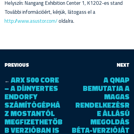
Helyszín: Nangang Exhibition Center 1, K1202-es stand
További információért, kérjük, látogass el a
http://www.asustor.com/
oldalra.
PREVIOUS
NEXT
ARX 500 CORE
A QNAP
←
– A DÍJNYERTES
BEMUTATJA A
ENDORFY
MAGAS
SZÁMÍTÓGÉPHÁ
RENDELKEZÉSR
Z MOSTANTÓL
E ÁLLÁSÚ
MEGFIZETHETŐB
MEGOLDÁS
B VERZIÓBAN IS
BÉTA-VERZIÓJÁT