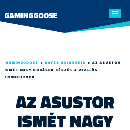
GAMINGGOOSE
Toggle
navigat
GAMINGGOOSE
>
EGYÉB KATEGÓRIA
>
AZ ASUSTOR
ISMÉT NAGY DOBÁSRA KÉSZÜL A 2025-ÖS
COMPUTEXEN
AZ ASUSTOR
ISMÉT NAGY