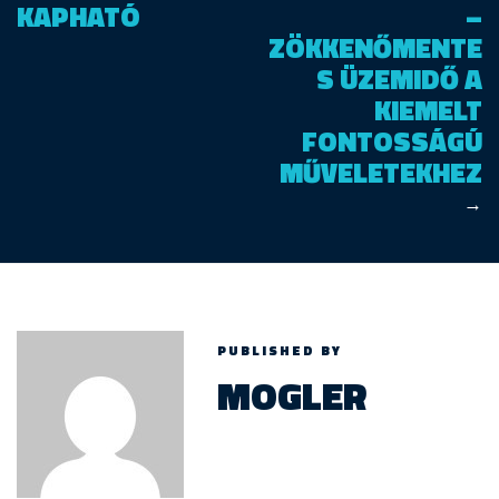
KAPHATÓ
–
ZÖKKENŐMENTE
S ÜZEMIDŐ A
KIEMELT
FONTOSSÁGÚ
MŰVELETEKHEZ
→
PUBLISHED BY
MOGLER