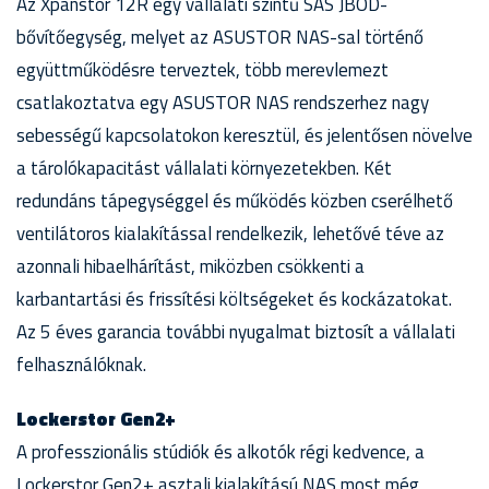
Az Xpanstor 12R egy vállalati szintű SAS JBOD-
bővítőegység, melyet az ASUSTOR NAS-sal történő
együttműködésre terveztek, több merevlemezt
csatlakoztatva egy ASUSTOR NAS rendszerhez nagy
sebességű kapcsolatokon keresztül, és jelentősen növelve
a tárolókapacitást vállalati környezetekben. Két
redundáns tápegységgel és működés közben cserélhető
ventilátoros kialakítással rendelkezik, lehetővé téve az
azonnali hibaelhárítást, miközben csökkenti a
karbantartási és frissítési költségeket és kockázatokat.
Az 5 éves garancia további nyugalmat biztosít a vállalati
felhasználóknak.
Lockerstor Gen2+
A professzionális stúdiók és alkotók régi kedvence, a
Lockerstor Gen2+ asztali kialakítású NAS most még