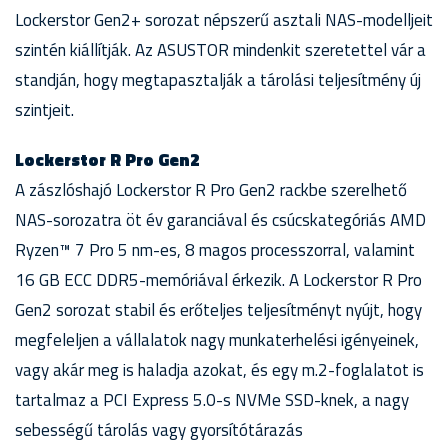
Lockerstor Gen2+ sorozat népszerű asztali NAS-modelljeit
szintén kiállítják. Az ASUSTOR mindenkit szeretettel vár a
standján, hogy megtapasztalják a tárolási teljesítmény új
szintjeit.
Lockerstor R Pro Gen2
A zászlóshajó Lockerstor R Pro Gen2 rackbe szerelhető
NAS-sorozatra öt év garanciával és csúcskategóriás AMD
Ryzen™ 7 Pro 5 nm-es, 8 magos processzorral, valamint
16 GB ECC DDR5-memóriával érkezik. A Lockerstor R Pro
Gen2 sorozat stabil és erőteljes teljesítményt nyújt, hogy
megfeleljen a vállalatok nagy munkaterhelési igényeinek,
vagy akár meg is haladja azokat, és egy m.2-foglalatot is
tartalmaz a PCI Express 5.0-s NVMe SSD-knek, a nagy
sebességű tárolás vagy gyorsítótárazás