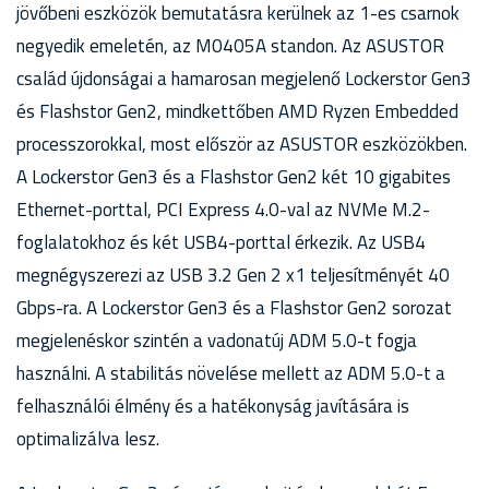
jövőbeni eszközök bemutatásra kerülnek az 1-es csarnok
negyedik emeletén, az M0405A standon. Az ASUSTOR
család újdonságai a hamarosan megjelenő Lockerstor Gen3
és Flashstor Gen2, mindkettőben AMD Ryzen Embedded
processzorokkal, most először az ASUSTOR eszközökben.
A Lockerstor Gen3 és a Flashstor Gen2 két 10 gigabites
Ethernet-porttal, PCI Express 4.0-val az NVMe M.2-
foglalatokhoz és két USB4-porttal érkezik. Az USB4
megnégyszerezi az USB 3.2 Gen 2 x1 teljesítményét 40
Gbps-ra. A Lockerstor Gen3 és a Flashstor Gen2 sorozat
megjelenéskor szintén a vadonatúj ADM 5.0-t fogja
használni. A stabilitás növelése mellett az ADM 5.0-t a
felhasználói élmény és a hatékonyság javítására is
optimalizálva lesz.