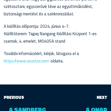
szétosztani, egyszerűvé téve az együttműködést,
biztonsági mentést és a szinkronizálást.
A kiállítás időpontja: 2024. június 4-7.
Kiállítóterem: Tajpej Nangang Kiállítási Központ 1-es
csarnok, 4. emelet, M0405A stand
További információért, kérjük, látogass el a
https://www.asustor.com/
oldalra.
PREVIOUS
NEXT
A SANDBERG
A QNAP
←