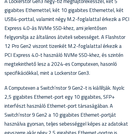
A Lockerstor Gen3 négy-tíz meghajtórekesszel, két 5
gigabites Ethernettel, két 10 gigabites Ethernettel, két
USB4-porttal, valamint négy M.2-foglalattal érkezik a PCI
Express 4.0-ás NVMe SSD-khez, ami jelentősen
felgyorsítja az általános átviteli sebességet. A Flashstor
12 Pro Gen2 viszont tizenkét M.2-foglalattal érkezik a
PCI Express 4.0-t használó NVMe SSD-khez, és szintén
megtekinthető lesz a 2024-es Computexen, hasonló
specifikációkkal, mint a Lockerstor Gen3.
A Computexen a Switch’nstor 9 Gen2-t is kiállítják. Nyolc
2,5 gigabites Ethernet-port egy 10 gigabites, SFP+
interfészt használó Ethernet-port társaságában. A
Switch’nstor 9 Gen2 a 10 gigabites Ethernet-portját
használva gyorsan, teljes sebességgel képes az adatokat
egyszerre akár négy 2,5 gigabites Ethernet-porton is