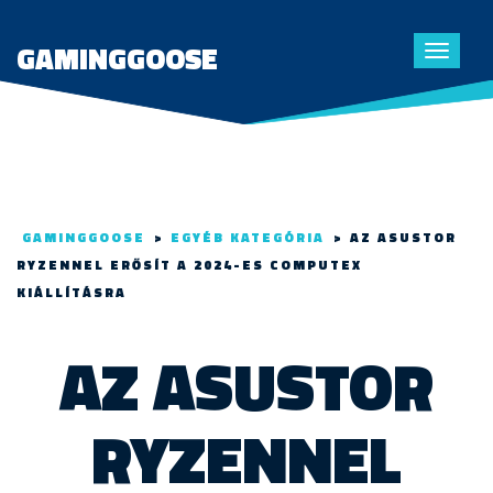
GAMINGGOOSE
Toggle
navigat
GAMINGGOOSE
>
EGYÉB KATEGÓRIA
>
AZ ASUSTOR
RYZENNEL ERŐSÍT A 2024-ES COMPUTEX
KIÁLLÍTÁSRA
AZ ASUSTOR
RYZENNEL