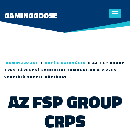
GAMINGGOOSE
Toggle
navigat
GAMINGGOOSE
>
EGYÉB KATEGÓRIA
>
AZ FSP GROUP
CRPS TÁPEGYSÉGMODULJAI TÁMOGATJÁK A 2.2-ES
VERZIÓJÚ SPECIFIKÁCIÓKAT
AZ FSP GROUP
CRPS