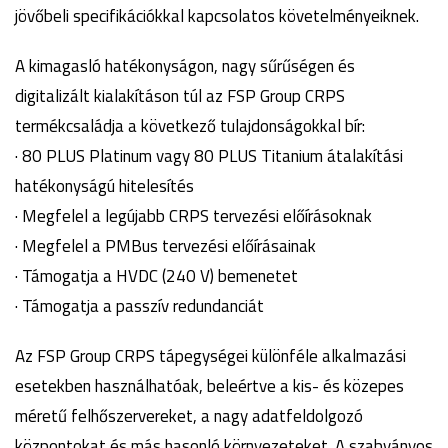
jövőbeli specifikációkkal kapcsolatos követelményeiknek.
A kimagasló hatékonyságon, nagy sűrűségen és
digitalizált kialakításon túl az FSP Group CRPS
termékcsaládja a következő tulajdonságokkal bír:
· 80 PLUS Platinum vagy 80 PLUS Titanium átalakítási
hatékonyságú hitelesítés
· Megfelel a legújabb CRPS tervezési előírásoknak
· Megfelel a PMBus tervezési előírásainak
· Támogatja a HVDC (240 V) bemenetet
· Támogatja a passzív redundanciát
Az FSP Group CRPS tápegységei különféle alkalmazási
esetekben használhatóak, beleértve a kis- és közepes
méretű felhőszervereket, a nagy adatfeldolgozó
központokat és más hasonló környezeteket. A szabványos