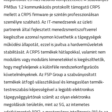
PMBus 1.2 kommunikációs protokollt támogató CRPS
mellett a CRPS firmware-je szintén professzionálisan
személyre szabható. Az IT-menedzserek az üzleti
partnerek által fejlesztett menedzsmentszoftverrel
kiegészítve azonnal nyomon követhetik a tápegységek
működési állapotát, ezzel is javítva a hardverműveletek
stabilitását. A CRPS termékek hátlapokkal, valamint nem
moduláris vagy moduláris kimenetekkel is kiegészíthetők,
hogy megfeleljenek a különféle rendszerkonfigurációs
követelményeknek. Az FSP Group a szabványosított
termékek átfogó választékával és kimagaslóan termék-
testreszabási képességével a legjobb elektronikus
tápegységgyártónak számít az olyan elektronika
megoldások területén, mint az 5G, az internetes