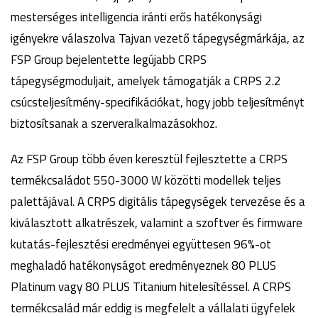
mesterséges intelligencia iránti erős hatékonysági
igényekre válaszolva Tajvan vezető tápegységmárkája, az
FSP Group bejelentette legújabb CRPS
tápegységmoduljait, amelyek támogatják a CRPS 2.2
csúcsteljesítmény-specifikációkat, hogy jobb teljesítményt
biztosítsanak a szerveralkalmazásokhoz.
Az FSP Group több éven keresztül fejlesztette a CRPS
termékcsaládot 550-3000 W közötti modellek teljes
palettájával. A CRPS digitális tápegységek tervezése és a
kiválasztott alkatrészek, valamint a szoftver és firmware
kutatás-fejlesztési eredményei együttesen 96%-ot
meghaladó hatékonyságot eredményeznek 80 PLUS
Platinum vagy 80 PLUS Titanium hitelesítéssel. A CRPS
termékcsalád már eddig is megfelelt a vállalati ügyfelek