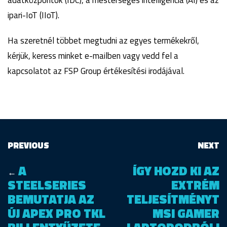
adatközpontok (IDC), a mesterséges intelligencia (AI) és az
ipari-IoT (IIoT).
Ha szeretnél többet megtudni az egyes termékekről,
kérjük, keress minket e-mailben vagy vedd fel a
kapcsolatot az FSP Group értékesítési irodájával.
PREVIOUS
NEXT
A
ÍGY HOZD KI AZ
←
STEELSERIES
EXTRÉM
BEMUTATJA AZ
TELJESÍTMÉNYT
ÚJ APEX PRO TKL
MSI GAMER