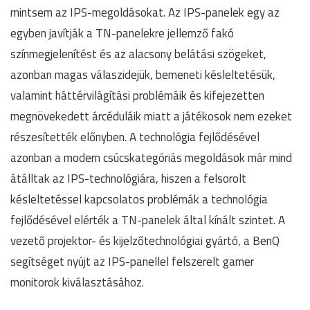
mintsem az IPS-megoldásokat. Az IPS-panelek egy az
egyben javítják a TN-panelekre jellemző fakó
színmegjelenítést és az alacsony belátási szögeket,
azonban magas válaszidejük, bemeneti késleltetésük,
valamint háttérvilágítási problémáik és kifejezetten
megnövekedett árcéduláik miatt a játékosok nem ezeket
részesítették előnyben. A technológia fejlődésével
azonban a modern csúcskategóriás megoldások már mind
átálltak az IPS-technológiára, hiszen a felsorolt
késleltetéssel kapcsolatos problémák a technológia
fejlődésével elérték a TN-panelek által kínált szintet. A
vezető projektor- és kijelzőtechnológiai gyártó, a BenQ
segítséget nyújt az IPS-panellel felszerelt gamer
monitorok kiválasztásához.