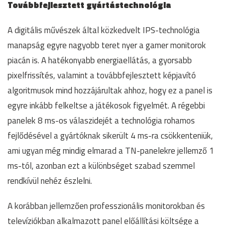
Továbbfejlesztett gyártástechnológia
A digitális művészek által közkedvelt IPS-technológia
manapság egyre nagyobb teret nyer a gamer monitorok
piacán is. A hatékonyabb energiaellátás, a gyorsabb
pixelfrissítés, valamint a továbbfejlesztett képjavító
algoritmusok mind hozzájárultak ahhoz, hogy ez a panel is
egyre inkább felkeltse a játékosok figyelmét. A régebbi
panelek 8 ms-os válaszidejét a technológia rohamos
fejlődésével a gyártóknak sikerült 4 ms-ra csökkenteniük,
ami ugyan még mindig elmarad a TN-panelekre jellemző 1
ms-tól, azonban ezt a különbséget szabad szemmel
rendkívül nehéz észlelni.
A korábban jellemzően professzionális monitorokban és
televíziókban alkalmazott panel előállítási költsége a