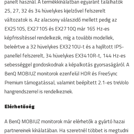
panelt használ. A termékkínálatban egyaránt találhatók
25, 27, 32 és 34 hüvelykes kijelzővel felszerelt
változatok is. Az alacsony válaszidő mellett pedig az
EX2510S, EX2710S és EX2710Q már 165 Hz-es
képfrissítéssel rendelkezik, míg a további modellek,
beleértve a 32 hüvelykes EX3210U-t és a hajlított IPS-
panellel felszerelt, 34 hüvelykes EX3410R-t, 144 Hz-es
sebességgel gondoskodnak a képalkotás gyorsaságáról. A
BenQ MOBIUZ monitorok ezenfelül HDR és FreeSync
Premium támogatással, valamint beépített 2.1-es treVolo
hangrendszerrel is rendelkeznek.
Elérhetőség
A BenQ MOBIUZ monitorok már elérhetők a gyártó hazai
partnereinek kínálatában. Ha szeretnél többet is megtudni