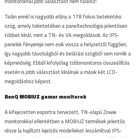
monitoroknál jobb választást nem találsz!
Talán ennél is nagyobb előny a 178 fokos betekintési
szög, amely tekintetében a paneltechnológia jelentősen
többet kínál, mint a TN- és VA-megoldások. Az IPS-
panelek fényereje nem esik vissza a helyzettől függően,
így nagyobb távolságból és belátási szögből sem romlik a
képminőség. Ebből kifolyólag többmonitoros összeállítás
esetén is jobb választást kínálnak a másik két LCD-
megoldáshoz képest.
BenQ MOBIUZ gamer monitorok
A kifejezetten esportra tervezett, TN-alapú Zowie
monitorokkal ellentétben a MOBIUZ termékek jelentős
része (a hajlított kijelzős modelleket leszámítva) IPS-