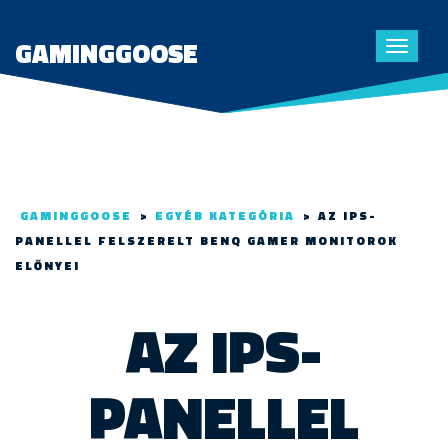
GAMINGGOOSE
Toggle
navigat
GAMINGGOOSE
>
EGYÉB KATEGÓRIA
>
AZ IPS-
PANELLEL FELSZERELT BENQ GAMER MONITOROK
ELŐNYEI
AZ IPS-
PANELLEL