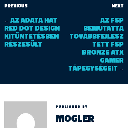
PREVIOUS
NEXT
AZ ADATA HAT
AZ FSP
←
RED DOT DESIGN
BEMUTATTA
KITÜNTETÉSBEN
TOVÁBBFEJLESZ
RÉSZESÜLT
TETT FSP
BRONZE ATX
GAMER
TÁPEGYSÉGEIT
→
PUBLISHED BY
MOGLER