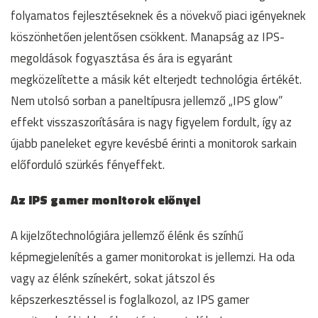
folyamatos fejlesztéseknek és a növekvő piaci igényeknek
köszönhetően jelentősen csökkent. Manapság az IPS-
megoldások fogyasztása és ára is egyaránt
megközelítette a másik két elterjedt technológia értékét.
Nem utolsó sorban a paneltípusra jellemző „IPS glow”
effekt visszaszorítására is nagy figyelem fordult, így az
újabb paneleket egyre kevésbé érinti a monitorok sarkain
előforduló szürkés fényeffekt.
Az IPS gamer monitorok előnyei
A kijelzőtechnológiára jellemző élénk és színhű
képmegjelenítés a gamer monitorokat is jellemzi. Ha oda
vagy az élénk színekért, sokat játszol és
képszerkesztéssel is foglalkozol, az IPS gamer