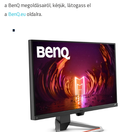
a BenQ megoldásairól, kérjük, látogass el
a
BenQ.eu
oldalra.