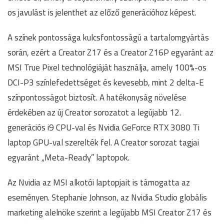
os javulást is jelenthet az előző generációhoz képest.
A színek pontossága kulcsfontosságú a tartalomgyártás
során, ezért a Creator Z17 és a Creator Z16P egyaránt az
MSI True Pixel technológiáját használja, amely 100%-os
DCI-P3 színlefedettséget és kevesebb, mint 2 delta-E
színpontosságot biztosít. A hatékonyság növelése
érdekében az új Creator sorozatot a legújabb 12.
generációs i9 CPU-val és Nvidia GeForce RTX 3080 Ti
laptop GPU-val szerelték fel. A Creator sorozat tagjai
egyaránt „Meta-Ready” laptopok.
Az Nvidia az MSI alkotói laptopjait is támogatta az
eseményen. Stephanie Johnson, az Nvidia Studio globális
marketing alelnöke szerint a legújabb MSI Creator Z17 és