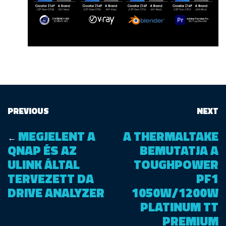
PREVIOUS
NEXT
MEGJELENT A
A THERMALTAKE
←
QNAP ÉS AZ
BEMUTATJA A
ULINK ÁLTAL
TOUGHPOWER
TERVEZETT DA
PF1
DRIVE ANALYZER
1050W/1200W
PLATINUM TT
PREMIUM