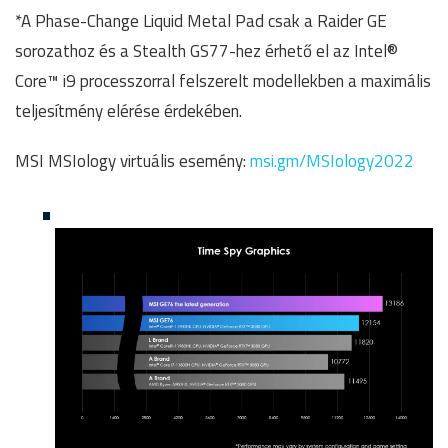
*A Phase-Change Liquid Metal Pad csak a Raider GE
sorozathoz és a Stealth GS77-hez érhető el az Intel®
Core™ i9 processzorral felszerelt modellekben a maximális
teljesítmény elérése érdekében.
MSI MSIology virtuális esemény:
msi.gm/MSIology2022