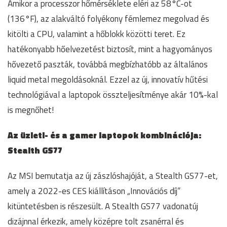
Amikor a processzor hőmérséklete eléri az 58°C-ot
(136°F), az alakváltó folyékony fémlemez megolvad és
kitölti a CPU, valamint a hőblokk közötti teret. Ez
hatékonyabb hőelvezetést biztosít, mint a hagyományos
hővezető paszták, továbbá megbízhatóbb az általános
liquid metal megoldásoknál. Ezzel az új, innovatív hűtési
technológiával a laptopok összteljesítménye akár 10%-kal
is megnőhet!
Az üzleti- és a gamer laptopok kombinációja:
Stealth GS77
Az MSI bemutatja az új zászlóshajóját, a Stealth GS77-et,
amely a 2022-es CES kiállításon „Innovációs díj”
kitüntetésben is részesült. A Stealth GS77 vadonatúj
dizájnnal érkezik, amely középre tolt zsanérral és