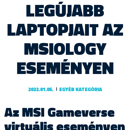
LEGÚJABB
LAPTOPJAIT AZ
MSIOLOGY
ESEMÉNYEN
2022.01.05.
EGYÉB KATEGÓRIA
Az MSI Gameverse
virtuális eseményen