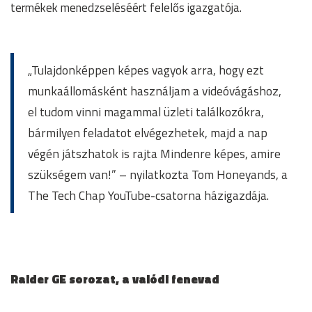
termékek menedzseléséért felelős igazgatója.
„Tulajdonképpen képes vagyok arra, hogy ezt
munkaállomásként használjam a videóvágáshoz,
el tudom vinni magammal üzleti találkozókra,
bármilyen feladatot elvégezhetek, majd a nap
végén játszhatok is rajta Mindenre képes, amire
szükségem van!” – nyilatkozta Tom Honeyands, a
The Tech Chap YouTube-csatorna házigazdája.
Raider GE sorozat, a valódi fenevad