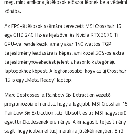
meg, mint amikor a játékosok először lépnek be a védelmi
zónába.
Az FPS-játékosok számára tervezett MSI Crosshair 15
egy QHD 240 Hz-es kijelzővel és Nvidia RTX 3070 Ti
GPU-val rendelkezik, amely akár 140 wattos TGP
teljesítmény leadására is képes, ami közel 50%-os extra
teljesítménynövekedést jelent a hasonló kategóriájú
laptopokhoz képest. A legfontosabb, hogy az új Crosshair
15 is egy „Meta Ready” laptop.
Marc Desfosses, a Rainbow Six Extraction vezető
programozója elmondta, hogy a legújabb MSI Crosshair 15
Rainbow Six Extraction „a(z) Ubisoft és az MSI nagyszerű
együttműködésének ereménye. A kimagasló teljesítmény
segít, hogy jobban el tudj merülni a játékélményben. Erről