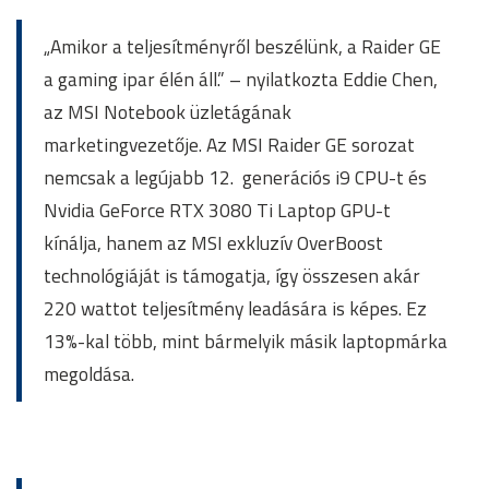
„Amikor a teljesítményről beszélünk, a Raider GE
a gaming ipar élén áll.” – nyilatkozta Eddie Chen,
az MSI Notebook üzletágának
marketingvezetője. Az MSI Raider GE sorozat
nemcsak a legújabb 12. generációs i9 CPU-t és
Nvidia GeForce RTX 3080 Ti Laptop GPU-t
kínálja, hanem az MSI exkluzív OverBoost
technológiáját is támogatja, így összesen akár
220 wattot teljesítmény leadására is képes. Ez
13%-kal több, mint bármelyik másik laptopmárka
megoldása.