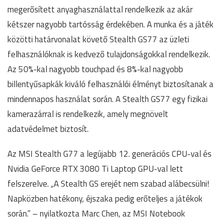
megerősített anyaghasználattal rendelkezik az akár
kétszer nagyobb tartósság érdekében. A munka és a játék
közötti határvonalat követő Stealth GS77 az üzleti
felhasználóknak is kedvező tulajdonságokkal rendelkezik.
Az 50%-kal nagyobb touchpad és 8%-kal nagyobb
billentyűsapkák kiváló felhasználói élményt biztosítanak a
mindennapos használat során. A Stealth GS77 egy fizikai
kamerazárral is rendelkezik, amely megnövelt
adatvédelmet biztosít.
Az MSI Stealth G77 a legújabb 12. generációs CPU-val és
Nvidia GeForce RTX 3080 Ti Laptop GPU-val lett
felszerelve. „A Stealth GS erejét nem szabad alábecsülni!
Napközben hatékony, éjszaka pedig erőteljes a játékok
során.” – nyilatkozta Marc Chen, az MSI Notebook