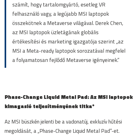
számít, hogy tartalomgyártó, esetleg VR
felhasználó vagy, a legújabb MSI laptopok
összekötnek a Metaverse világával. Derek Chen,
az MSI laptopok üzletágának globális
értékesítési és marketing igazgatója szerint „az
MSI a Meta-ready laptopok sorozatával megfelel
a folyamatosan fejlődő Metaverse igényeinek.”
Phase-Change Liquid Metal Pad: Az MSI laptopok
kimagasló teljesítményének titka*
Az MSI büszkén jelenti be a vadonatúj, exkluzív hűtési
megoldását, a „Phase-Change Liquid Metal Pad”-et.