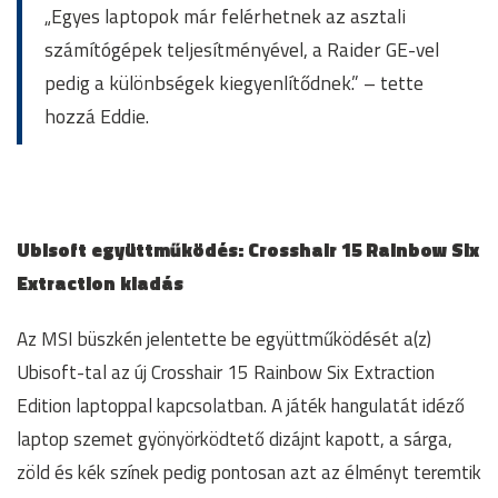
„Egyes laptopok már felérhetnek az asztali
számítógépek teljesítményével, a Raider GE-vel
pedig a különbségek kiegyenlítődnek.” – tette
hozzá Eddie.
Ubisoft együttműködés: Crosshair 15 Rainbow Six
Extraction kiadás
Az MSI büszkén jelentette be együttműködését a(z)
Ubisoft-tal az új Crosshair 15 Rainbow Six Extraction
Edition laptoppal kapcsolatban. A játék hangulatát idéző
laptop szemet gyönyörködtető dizájnt kapott, a sárga,
zöld és kék színek pedig pontosan azt az élményt teremtik