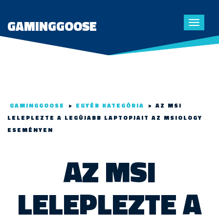
GAMINGGOOSE
Toggle
navigat
GAMINGGOOSE
>
EGYÉB KATEGÓRIA
>
AZ MSI
LELEPLEZTE A LEGÚJABB LAPTOPJAIT AZ MSIOLOGY
ESEMÉNYEN
AZ MSI
LELEPLEZTE A