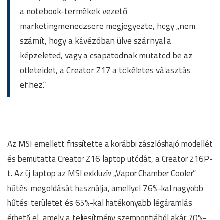
a notebook-termékek vezető
marketingmenedzsere megjegyezte, hogy „nem
számít, hogy a kávézóban ülve szárnyal a
képzeleted, vagy a csapatodnak mutatod be az
ötleteidet, a Creator Z17 a tökéletes választás
ehhez.”
Az MSI emellett frissítette a korábbi zászlóshajó modellét
és bemutatta Creator Z16 laptop utódát, a Creator Z16P-
t. Az új laptop az MSI exkluzív „Vapor Chamber Cooler”
hűtési megoldását használja, amellyel 76%-kal nagyobb
hűtési területet és 65%-kal hatékonyabb légáramlás
érhető el, amely a teljesítmény szempontjából akár 70%-