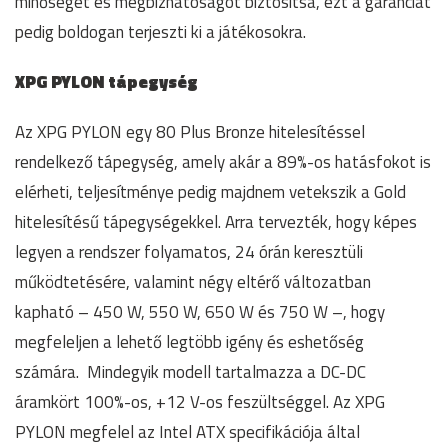
minőséget és megbízhatóságot biztosítsa, ezt a garanciát
pedig boldogan terjeszti ki a játékosokra.
XPG PYLON tápegység
Az XPG PYLON egy 80 Plus Bronze hitelesítéssel
rendelkező tápegység, amely akár a 89%-os hatásfokot is
elérheti, teljesítménye pedig majdnem vetekszik a Gold
hitelesítésű tápegységekkel. Arra tervezték, hogy képes
legyen a rendszer folyamatos, 24 órán keresztüli
működtetésére, valamint négy eltérő változatban
kapható – 450 W, 550 W, 650 W és 750 W –, hogy
megfeleljen a lehető legtöbb igény és eshetőség
számára. Mindegyik modell tartalmazza a DC-DC
áramkört 100%-os, +12 V-os feszültséggel. Az XPG
PYLON megfelel az Intel ATX specifikációja által