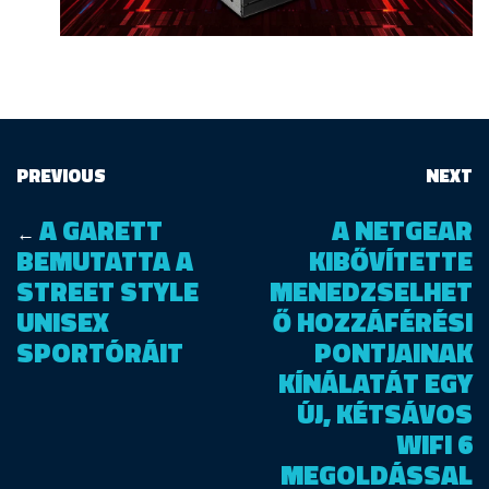
PREVIOUS
NEXT
A GARETT
A NETGEAR
←
BEMUTATTA A
KIBŐVÍTETTE
STREET STYLE
MENEDZSELHET
UNISEX
Ő HOZZÁFÉRÉSI
SPORTÓRÁIT
PONTJAINAK
KÍNÁLATÁT EGY
ÚJ, KÉTSÁVOS
WIFI 6
MEGOLDÁSSAL