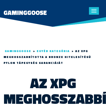
GAMINGGOOSE
Toggle
navigat
GAMINGGOOSE
>
EGYÉB KATEGÓRIA
>
AZ XPG
MEGHOSSZABBÍTOTTA A BRONZE HITELESÍTÉSŰ
PYLON TÁPEGYSÉG GARANCIÁJÁT
AZ XPG
MEGHOSSZABBÍ