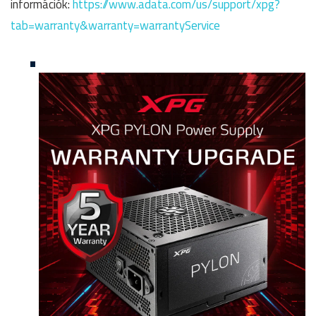
információk:
https://www.adata.com/us/support/xpg?
tab=warranty&warranty=warrantyService