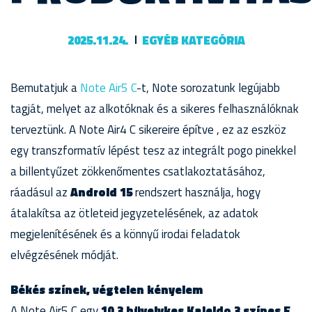
2025.11.24.
EGYÉB KATEGÓRIA
Bemutatjuk a
Note Air5 C
-t, Note sorozatunk legújabb
tagját, melyet az alkotóknak és a sikeres felhasználóknak
terveztünk. A Note Air4 C sikereire építve , ez az eszköz
egy transzformatív lépést tesz az integrált pogo pinekkel
a billentyűzet zökkenőmentes csatlakoztatásához,
ráadásul az
Android 15
rendszert használja, hogy
átalakítsa az ötleteid jegyzetelésének, az adatok
megjelenítésének és a könnyű irodai feladatok
elvégzésének módját.
Békés színek, végtelen kényelem
A Note Air5 C egy
10,3 hüvelykes Kaleido 3 színes E