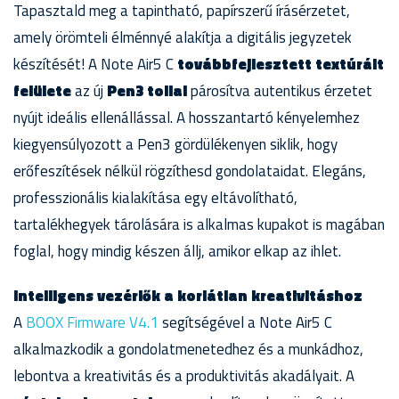
Tapasztald meg a tapintható, papírszerű írásérzetet,
amely örömteli élménnyé alakítja a digitális jegyzetek
készítését! A Note Air5 C
továbbfejlesztett textúrált
felülete
az új
Pen3 tollal
párosítva autentikus érzetet
nyújt ideális ellenállással. A hosszantartó kényelemhez
kiegyensúlyozott a Pen3 gördülékenyen siklik, hogy
erőfeszítések nélkül rögzíthesd gondolataidat. Elegáns,
professzionális kialakítása egy eltávolítható,
tartalékhegyek tárolására is alkalmas kupakot is magában
foglal, hogy mindig készen állj, amikor elkap az ihlet.
Intelligens vezérlők a korlátlan kreativitáshoz
A
BOOX Firmware V4.1
segítségével a Note Air5 C
alkalmazkodik a gondolatmenetedhez és a munkádhoz,
lebontva a kreativitás és a produktivitás akadályait. A