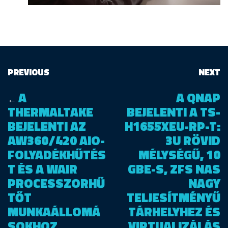
PREVIOUS
NEXT
A
A QNAP
←
THERMALTAKE
BEJELENTI A TS-
BEJELENTI AZ
H1655XEU-RP-T:
AW360/420 AIO-
3U RÖVID
FOLYADÉKHŰTÉS
MÉLYSÉGŰ, 10
T ÉS A WAIR
GBE-S, ZFS NAS
PROCESSZORHŰ
NAGY
TŐT
TELJESÍTMÉNYŰ
MUNKAÁLLOMÁ
TÁRHELYHEZ ÉS
SOKHOZ
VIRTUALIZÁLÁS