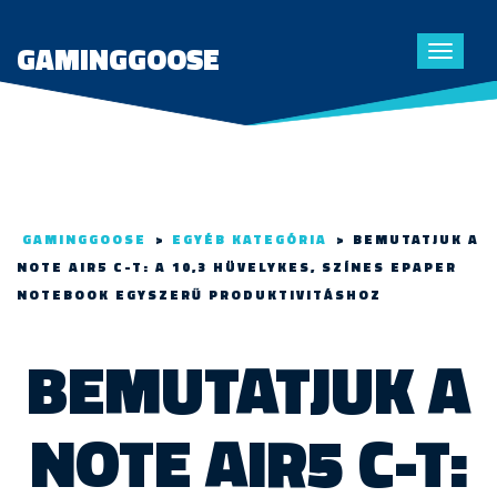
GAMINGGOOSE
Toggle
navigat
GAMINGGOOSE
>
EGYÉB KATEGÓRIA
>
BEMUTATJUK A
NOTE AIR5 C-T: A 10,3 HÜVELYKES, SZÍNES EPAPER
NOTEBOOK EGYSZERŰ PRODUKTIVITÁSHOZ
BEMUTATJUK A
NOTE AIR5 C-T: