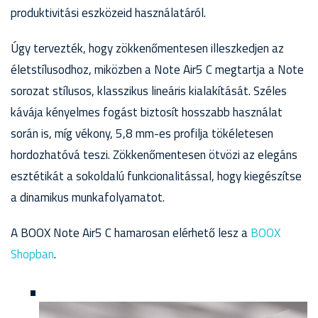
produktivitási eszközeid használatáról.
Úgy tervezték, hogy zökkenőmentesen illeszkedjen az
életstílusodhoz, miközben a Note Air5 C megtartja a Note
sorozat stílusos, klasszikus lineáris kialakítását. Széles
kávája kényelmes fogást biztosít hosszabb használat
során is, míg vékony, 5,8 mm-es profilja tökéletesen
hordozhatóvá teszi. Zökkenőmentesen ötvözi az elegáns
esztétikát a sokoldalú funkcionalitással, hogy kiegészítse
a dinamikus munkafolyamatot.
A BOOX Note Air5 C hamarosan elérhető lesz a
BOOX
Shopban
.