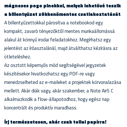
mágneses pogo pinekkel, melyek lehetővé teszik
a billentyűzet zökkenőmentes csatlakoztatását
.
A billentyűzettokkal párosítva a notebookod egy
kompakt, zavaró tényezőktől mentes munkaállomássá
alakul át könnyű irodai feladatokhoz. Megírhatsz egy
jelentést az íróasztalánál, majd átválthatsz kézírásra az
ötleteléshez.
Az osztott képernyős mód segítségével jegyzetek
készítésekor hivatkozhatsz egy PDF-re vagy
menedzselheted az e-maileket a projektek körvonalazása
mellett. Akár diák vagy, akár szakember, a Note Air5 C
alkalmazkodik a flow-állapotodhoz, hogy egész nap
koncentrált és produktív maradhass.
Írj természetesen, akár csak tollal papírra!