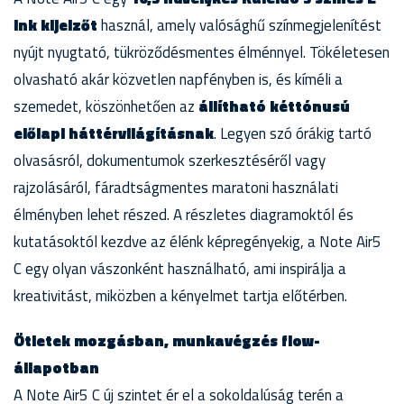
Ink kijelzőt
használ, amely valósághű színmegjelenítést
nyújt nyugtató, tükröződésmentes élménnyel. Tökéletesen
olvasható akár közvetlen napfényben is, és kíméli a
szemedet, köszönhetően az
állítható kéttónusú
előlapi háttérvilágításnak
. Legyen szó órákig tartó
olvasásról, dokumentumok szerkesztéséről vagy
rajzolásáról, fáradtságmentes maratoni használati
élményben lehet részed. A részletes diagramoktól és
kutatásoktól kezdve az élénk képregényekig, a Note Air5
C egy olyan vászonként használható, ami inspirálja a
kreativitást, miközben a kényelmet tartja előtérben.
Ötletek mozgásban, munkavégzés flow-
állapotban
A Note Air5 C új szintet ér el a sokoldalúság terén a