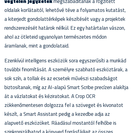
végtelen jegyzetek
megszabadítanak a rögzített
oldalak korlátaitól, lehetővé téve a folyamatos kutatást,
a kiterjedt gondolattérképek készítését vagy a projektek
rendszerezését határok nélkül. Ez egy határtalan vászon,
ahol az ötleteid ugyanolyan természetes módon
áramlanak, mint a gondolataid.
Ezenkívül intelligens eszközök sora egyszerűsíti a munkád
további finomítását. A személyre szabható eszköztárak, a
sok szín, a tollak és az ecsetek művészi szabadságot
biztosítanak, míg az AI-alapú Smart Scribe precízen alakítja
át a vázlatokat és kéziratokat. A Crop OCR
zökkenőmentesen dolgozza fel a szöveget és kivonatot
készít, a Smart Assistant pedig a kezedbe adja az
alapvető eszközöket. Ráadásul mostantól felhőbe is
szinkronizálhatod a könyved forrásfájljait az összes