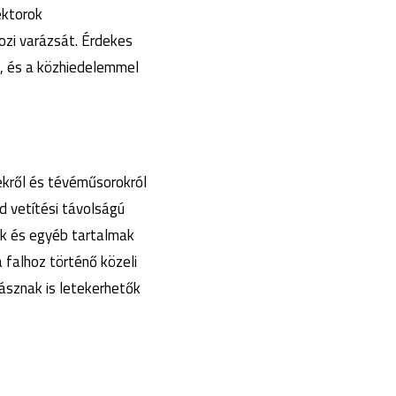
ektorok
zi varázsát. Érdekes
k, és a közhiedelemmel
ekről és tévéműsorokról
d vetítési távolságú
ek és egyéb tartalmak
 falhoz történő közeli
ásznak is letekerhetők