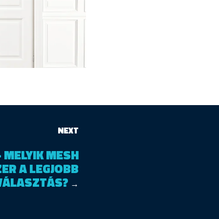
NEXT
 MELYIK MESH
ER A LEGJOBB
VÁLASZTÁS?
→