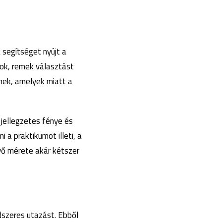
 segítséget nyújt a
rok, remek választást
lnek, amelyek miatt a
 jellegzetes fénye és
 a praktikumot illeti, a
nyő mérete akár kétszer
dszeres utazást. Ebből