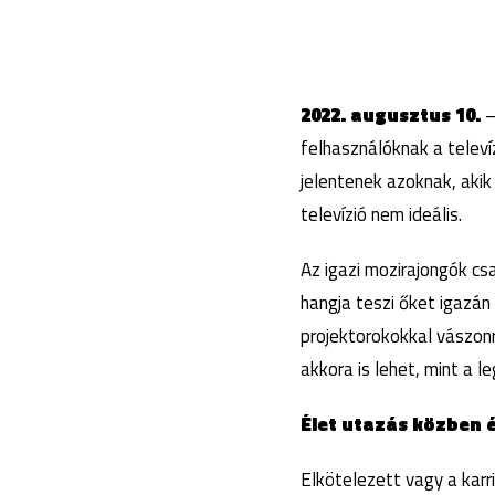
2022. augusztus 10.
–
felhasználóknak a televí
jelentenek azoknak, akik
televízió nem ideális.
Az igazi mozirajongók cs
hangja teszi őket igazán
projektorokokkal vászonr
akkora is lehet, mint a 
Élet utazás közben 
Elkötelezett vagy a karr