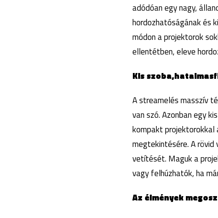
adódóan egy nagy, álland
hordozhatóságának és ki
módon a projektorok sok
ellentétben, eleve hordo
Kis szoba,
hatalmas
f
A streamelés masszív tér
van szó. Azonban egy kis
kompakt projektorokkal 
megtekintésére. A rövid 
vetítését. Maguk a proj
vagy felhúzhatók, ha má
Az élmények megosz