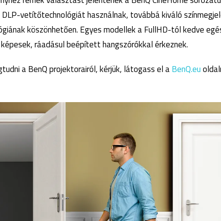
ényhez remek választást jelentenek a BenQ CineHome sorozatú 
 DLP-vetítőtechnológiát használnak, továbbá kiváló színmegjel
ógiának köszönhetően. Egyes modellek a FullHD-tól kedve egés
s képesek, ráadásul beépített hangszórókkal érkeznek.
udni a BenQ projektorairól, kérjük, látogass el a
BenQ.eu
oldal