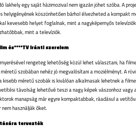
ó lakhely egy saját házimozival nem igazán jöhet szóba. A proj
s helyigényének köszönhetően bárhol élvezheted a kompakt mo
kal kevesebb helyet foglalnak, mint a nagyképernyős televízió
zhatóbbak, mint a televíziók.
ilm és****TV iránti szerelem
nyerésével rengeteg lehetőség közül lehet választani, ha film
 méretű szobában nehéz jó megvalósítani a moziélményt. A rövi
a kisebb méretű szobák is kiválóan alkalmasak lehetnek a film
vetítési távolság lehetővé teszi a nagy képek vászonhoz vagy a
ektorok manapság már egyre kompaktabbak, ráadásul a vetítőv
r nem használják őket.
tására tervezték