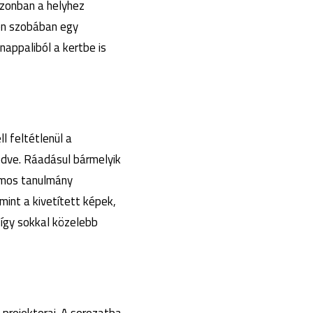
azonban a helyhez
den szobában egy
nappaliból a kertbe is
l feltétlenül a
edve. Ráadásul bármelyik
ámos tanulmány
int a kivetített képek,
 így sokkal közelebb