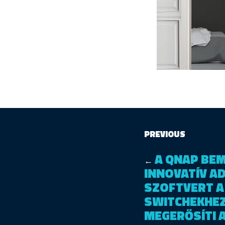
PREVIOUS
A QNAP BEM
←
INNOVATÍV A
SZOFTVERT A
SWITCHEKHEZ
MEGERŐSÍTI A