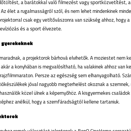
dőtöltést, a barátokkal való filmezést vagy sportközvetítést, 
. Az élet a rugalmasságról szól, és nem lehet mindenkinek min
projektorral csak egy vetítővászonra van szükség ahhoz, hogy a 
elevíziózás és a sport élvezete.
s gyerekeknek
 maradnak, a projektorok bárhová elvihetők. A moziestet nem kel
 akár a konyhában is megvalósítható, ha valakinek ahhoz van k
 rajzfilmmaraton. Persze az egészség sem elhanyagolható. Sz
ziókészülékek jóval nagyobb megterhelést okoznak a szemnek, m
lhasználók közel ülnek a képernyőhöz. A kisgyermekes családok
 képhez anélkül, hogy a szemfáradságtól kellene tartaniuk.
ektorok