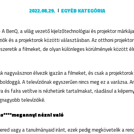
2022.08.29.
EGYÉB KATEGÓRIA
 A BenQ, a világ vezető kijelzőtechnológiai és projektor márkája
ziók és a projektorok közötti választásban. Az otthoni projekto
 szeretik a filmeket, de olyan különleges körülmények között é
ak nagyvásznon élvezik igazán a filmeket, és csak a projektorok
 boldoggá. A televíziónak egyszerűen nincs meg ez a varázsa. Ami
a és falra vetítve is nézhetünk tartalmakat, ráadásul a képer
legnagyobb televízióké.
és****megannyi nézni való
iered vagy a tanulmányaid iránt, ezek pedig megkövetelik a ren