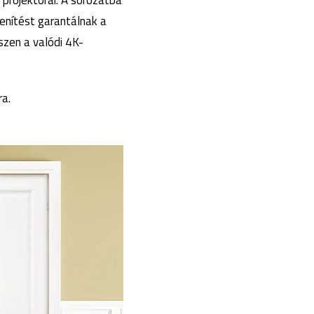
projektorai. A sorozatba
enítést garantálnak a
zen a valódi 4K-
ra.