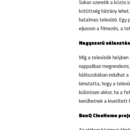
Sokan szeretik a közös i
kötöttség hátrány lehet
hatalmas televízió. Egy 
eljusson a filmezés, a t
Nagyszerű választá
Míg a televíziók helyben
nappaliban megrendezni,
hálószobában indulhat a
kimutatta, hogy a televí
különösen akkor, ha a fe
kerülhetnek a kivetített
BenQ CineHome proj