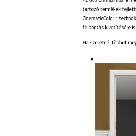
Az otthoni házimozi élm
tartozó termékek fejlett
CinematicColor™ technol
felbontás kivetítésére i
Ha szeretnél többet megt