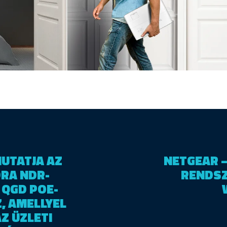
UTATJA AZ
NETGEAR –
DRA NDR-
RENDSZ
 QGD POE-
, AMELLYEL
Z ÜZLETI