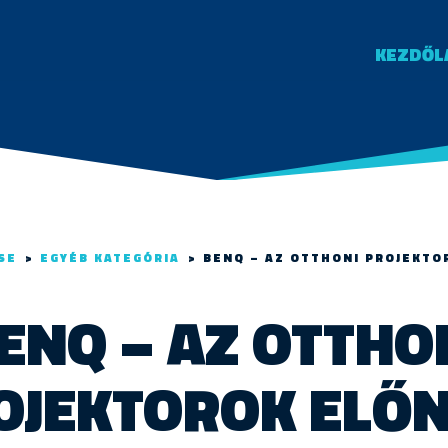
KEZDŐL
SE
>
EGYÉB KATEGÓRIA
>
BENQ – AZ OTTHONI PROJEKTO
ENQ – AZ OTTHO
OJEKTOROK ELŐN