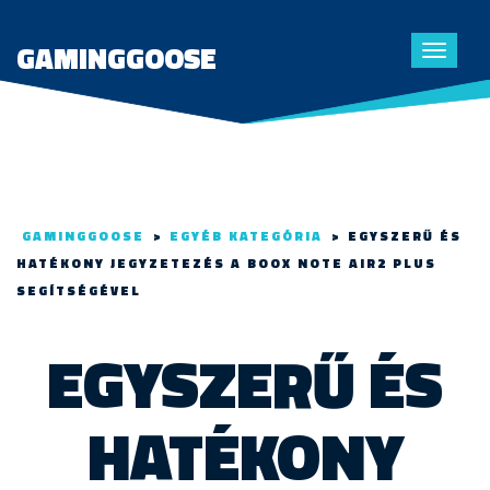
GAMINGGOOSE
Toggle
navigat
GAMINGGOOSE
>
EGYÉB KATEGÓRIA
>
EGYSZERŰ ÉS
HATÉKONY JEGYZETEZÉS A BOOX NOTE AIR2 PLUS
SEGÍTSÉGÉVEL
EGYSZERŰ ÉS
HATÉKONY