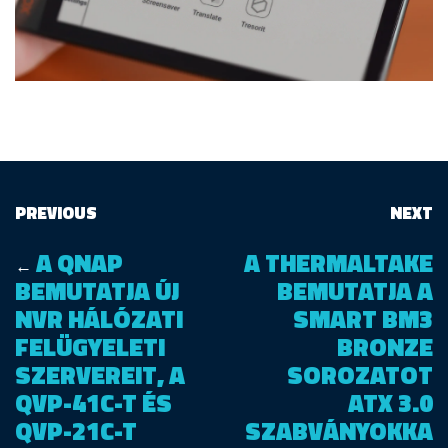
PREVIOUS
NEXT
A QNAP
A THERMALTAKE
←
BEMUTATJA ÚJ
BEMUTATJA A
NVR HÁLÓZATI
SMART BM3
FELÜGYELETI
BRONZE
SZERVEREIT, A
SOROZATOT
QVP-41C-T ÉS
ATX 3.0
QVP-21C-T
SZABVÁNYOKKA