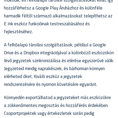
működik, és felhőalapú tárolási szolgáltatásokat kínál, így
hozzáférhetsz a Google Play Áruházhoz és különféle
harmadik féltől származó alkalmazásokat telepíthetsz az
E Ink eszköz funkcióinak testreszabásához és
fejlesztéséhez.
A felhőalapú tárolási szolgáltatások, például a Google
Drive és a Dropbox integrációjával a különböző eszközökön
lévő jegyzetek szinkronizálása és elérése egyszerűvé válik.
Jegyzeteid mindig naprakészek, és bárhonnan könnyen
elérheted őket. Kiváló eszköz a jegyzetek
rendszerezésére és nyomon követésére egyaránt.
Könnyedén exportálhatod a jegyzeteket más eszközökre
a zökkenőmentes megosztás és hozzáférés érdekében.
Csoportprojektek vagy értekezletek során pedig