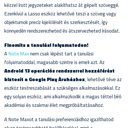
kézzel írott jegyzeteket alakíthatsz át gépelt szöveggé.
Ezenkívül a Lasso eszköz lehetővé teszi a szöveg vagy
objektumok precíz kijelölését és szerkesztését, így
könnyedén rendszerezheted és átszervezheted írásodat.
Finomíts a tanulási folyamatodon!
A
Note Max
nem csak lépést tart a tanulási
folyamatoddal, magasabb szintre is emeli azt. Az
Android 13 operációs rendszerrel hozzáférést
biztosít a Google Play Áruházhoz
, lehetővé téve az
eszköz testreszabását a szükséges alkalmazásokkal. Ez
egy solyan eszköz, ami alkalmazkodik a magas téttel bíró
akadémiai és szakmai élet megpróbáltatásaihoz.
A Note Maxot a tanulási preferenciáidhoz igazíthatod