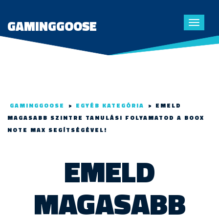
GAMINGGOOSE
Toggle
navigat
GAMINGGOOSE
>
EGYÉB KATEGÓRIA
>
EMELD
MAGASABB SZINTRE TANULÁSI FOLYAMATOD A BOOX
NOTE MAX SEGÍTSÉGÉVEL!
EMELD
MAGASABB