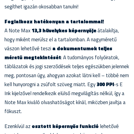
segíthet igazán okosabban tanulni!
Foglalkozz hatékonyan a tartalommal!
A Note Max
13,3 hüvelykes képernyője
átalakítja,
hogy miként merülsz el a tartalomban. A nagyméretű
vászon lehetővé teszi
a dokumentumok teljes
méretű megtekintését
: A tudományos folyóiratok,
táblázatok és jogi szerződések teljes egészükben jelennek
meg, pontosan úgy, ahogyan azokat látni kell – többé nem
kell hunyorogni a zsúfolt szöveg miatt. Egy
300 PPI
-s E
Ink kijelzővel rendelkezik elülső megvilágítás nélkül, így a
Note Max kiváló olvashatóságot kínál, miközben javítja a
fókuszt.
Ezenkívül az
osztott képernyős funkció
lehetővé