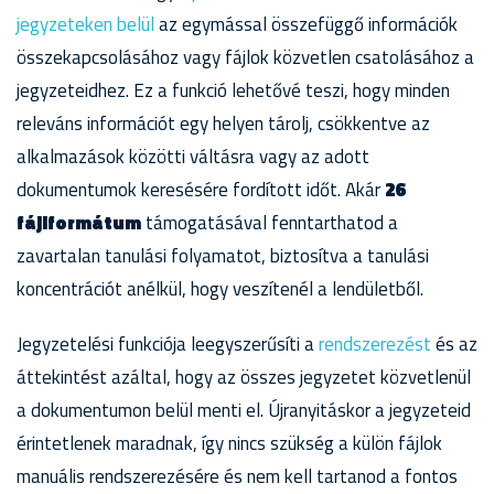
jegyzeteken belül
az egymással összefüggő információk
összekapcsolásához vagy fájlok közvetlen csatolásához a
jegyzeteidhez. Ez a funkció lehetővé teszi, hogy minden
releváns információt egy helyen tárolj, csökkentve az
alkalmazások közötti váltásra vagy az adott
dokumentumok keresésére fordított időt. Akár
26
fájlformátum
támogatásával fenntarthatod a
zavartalan tanulási folyamatot, biztosítva a tanulási
koncentrációt anélkül, hogy veszítenél a lendületből.
Jegyzetelési funkciója leegyszerűsíti a
rendszerezést
és az
áttekintést azáltal, hogy az összes jegyzetet közvetlenül
a dokumentumon belül menti el. Újranyitáskor a jegyzeteid
érintetlenek maradnak, így nincs szükség a külön fájlok
manuális rendszerezésére és nem kell tartanod a fontos