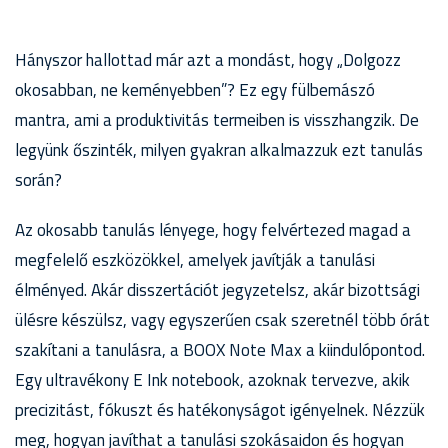
Hányszor hallottad már azt a mondást, hogy „Dolgozz
okosabban, ne keményebben”? Ez egy fülbemászó
mantra, ami a produktivitás termeiben is visszhangzik. De
legyünk őszinték, milyen gyakran alkalmazzuk ezt tanulás
során?
Az okosabb tanulás lényege, hogy felvértezed magad a
megfelelő eszközökkel, amelyek javítják a tanulási
élményed. Akár disszertációt jegyzetelsz, akár bizottsági
ülésre készülsz, vagy egyszerűen csak szeretnél több órát
szakítani a tanulásra, a BOOX Note Max a kiindulópontod.
Egy ultravékony E Ink notebook, azoknak tervezve, akik
precizitást, fókuszt és hatékonyságot igényelnek. Nézzük
meg, hogyan javíthat a tanulási szokásaidon és hogyan