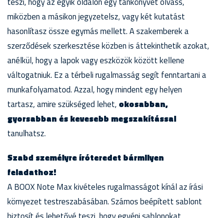
teszi, hogy az egyik oldalon egy tankönyvet olvass,
miközben a másikon jegyzetelsz, vagy két kutatást
hasonlítasz össze egymás mellett. A szakemberek a
szerződések szerkesztése közben is áttekinthetik azokat,
anélkül, hogy a lapok vagy eszközök között kellene
váltogatniuk. Ez a térbeli rugalmasság segít fenntartani a
munkafolyamatod. Azzal, hogy mindent egy helyen
tartasz, amire szükséged lehet,
okosabban,
gyorsabban és kevesebb megszakítással
tanulhatsz.
Szabd személyre íróteredet bármilyen
feladathoz!
A BOOX Note Max kivételes rugalmasságot kínál az írási
környezet testreszabásában. Számos beépített sablont
biztosít és lehetővé teszi, hogy egyéni sablonokat