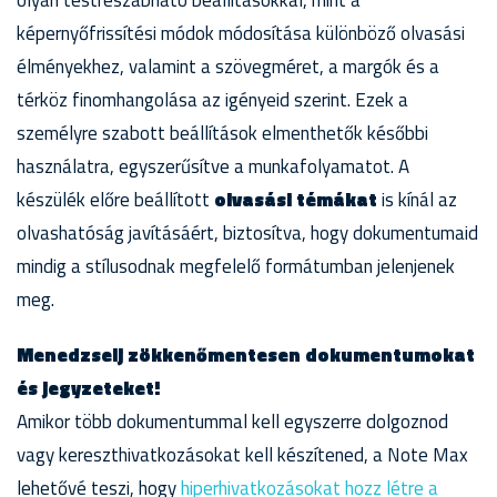
olyan testreszabható beállításokkal, mint a
képernyőfrissítési módok módosítása különböző olvasási
élményekhez, valamint a szövegméret, a margók és a
térköz finomhangolása az igényeid szerint. Ezek a
személyre szabott beállítások elmenthetők későbbi
használatra, egyszerűsítve a munkafolyamatot. A
készülék előre beállított
olvasási témákat
is kínál az
olvashatóság javításáért, biztosítva, hogy dokumentumaid
mindig a stílusodnak megfelelő formátumban jelenjenek
meg.
Menedzselj zökkenőmentesen dokumentumokat
és jegyzeteket!
Amikor több dokumentummal kell egyszerre dolgoznod
vagy kereszthivatkozásokat kell készítened, a Note Max
lehetővé teszi, hogy
hiperhivatkozásokat hozz létre a