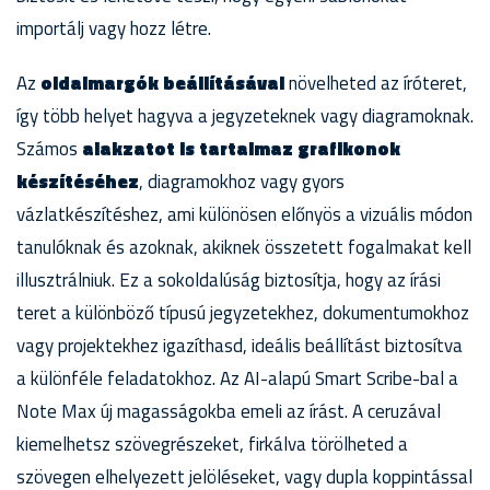
importálj vagy hozz létre.
Az
oldalmargók beállításával
növelheted az íróteret,
így több helyet hagyva a jegyzeteknek vagy diagramoknak.
Számos
alakzatot is tartalmaz grafikonok
készítéséhez
, diagramokhoz vagy gyors
vázlatkészítéshez, ami különösen előnyös a vizuális módon
tanulóknak és azoknak, akiknek összetett fogalmakat kell
illusztrálniuk. Ez a sokoldalúság biztosítja, hogy az írási
teret a különböző típusú jegyzetekhez, dokumentumokhoz
vagy projektekhez igazíthasd, ideális beállítást biztosítva
a különféle feladatokhoz. Az AI-alapú Smart Scribe-bal a
Note Max új magasságokba emeli az írást. A ceruzával
kiemelhetsz szövegrészeket, firkálva törölheted a
szövegen elhelyezett jelöléseket, vagy dupla koppintással