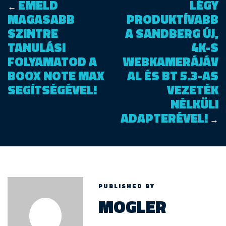
EMELD
LÉGY
←
MAGASABB
PRODUKTÍVABB
SZINTRE
A SANDBERG ÚJ,
TANULÁSI
4K-S
FOLYAMATOD A
WEBKAMERÁJÁV
BOOX NOTE MAX
AL ÉS BT 5.3-AS
SEGÍTSÉGÉVEL!
VEZETÉK
NÉLKÜLI
ADAPTERÉVEL!
→
PUBLISHED BY
MOGLER