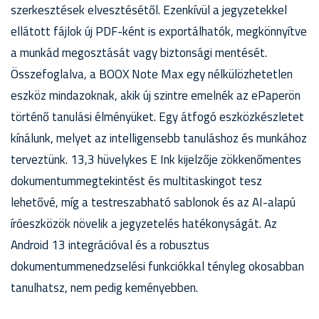
szerkesztések elvesztésétől. Ezenkívül a jegyzetekkel
ellátott fájlok új PDF-ként is exportálhatók, megkönnyítve
a munkád megosztását vagy biztonsági mentését.
Összefoglalva, a BOOX Note Max egy nélkülözhetetlen
eszköz mindazoknak, akik új szintre emelnék az ePaperön
történő tanulási élményüket. Egy átfogó eszközkészletet
kínálunk, melyet az intelligensebb tanuláshoz és munkához
terveztünk. 13,3 hüvelykes E Ink kijelzője zökkenőmentes
dokumentummegtekintést és multitaskingot tesz
lehetővé, míg a testreszabható sablonok és az AI-alapú
íróeszközök növelik a jegyzetelés hatékonyságát. Az
Android 13 integrációval és a robusztus
dokumentummenedzselési funkciókkal tényleg okosabban
tanulhatsz, nem pedig keményebben.