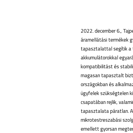
2022. december 6., Tajpe
áramellátási termékek gy
tapasztalattal segítik a
akkumulátorokkal egyará
kompatibilitást és stabi
magasan tapasztalt bizt
országokban és alkalmaz
ügyfelek szükségtelen k
csapatában rejlik, valam
tapasztalata páratlan. 
mikrotestreszabási szol
emellett gyorsan megter