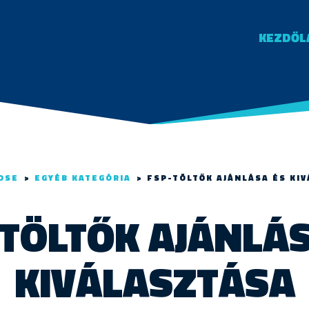
KEZDŐL
OSE
>
EGYÉB KATEGÓRIA
>
FSP-TÖLTŐK AJÁNLÁSA ÉS KI
-TÖLTŐK AJÁNLÁS
KIVÁLASZTÁSA