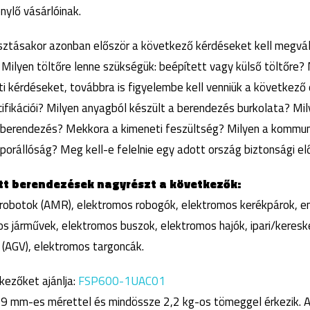
nylő vásárlóinak.
asztásakor azonban először a következő kérdéseket kell megvál
? Milyen töltőre lenne szükségük: beépített vagy külső töltőre
ti kérdéseket, továbbra is figyelembe kell venniük a következő
ifikációi? Milyen anyagból készült a berendezés burkolata? Mi
berendezés? Mekkora a kimeneti feszültség? Milyen a kommuni
porállóság? Meg kell-e felelnie egy adott ország biztonsági el
ett berendezések nagyrészt a következők:
robotok (AMR), elektromos robogók, elektromos kerékpárok, en
s járművek, elektromos buszok, elektromos hajók, ipari/keresk
 (AGV), elektromos targoncák.
kezőket ajánlja:
FSP600-1UAC01
69 mm-es mérettel és mindössze 2,2 kg-os tömeggel érkezik. 