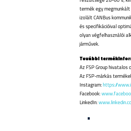
feszültsége 28-60 V, ki
termék egy megmunkált f
izolált CANBus kommunik
és specifikációival opti
olyan végfelhasználói a
járművek.
További termékinform
Az FSP Group hivatalos o
Az FSP-márkás termékek
Instagram:
https://www.
Facebook:
www.facebook
LinkedIn:
www.linkedin.