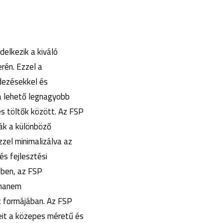
elkezik a kiváló
rén. Ezzel a
ndezésekkel és
a lehető legnagyobb
és töltők között. Az FSP
ák a különböző
zel minimalizálva az
s fejlesztési
ében, az FSP
 hanem
k formájában. Az FSP
eit a közepes méretű és