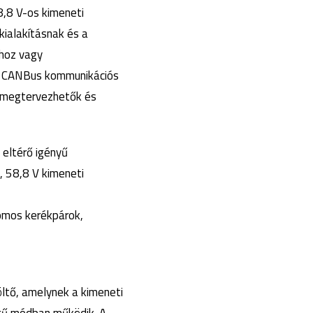
8,8 V-os kimeneti
kialakításnak és a
khoz vagy
tt CANBus kommunikációs
t megtervezhetők és
 eltérő igényű
 58,8 V kimeneti
romos kerékpárok,
ltő, amelynek a kimeneti