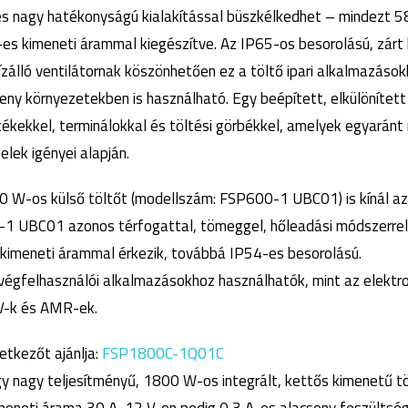
és nagy hatékonyságú kialakítással büszkélkedhet – mindezt 5
es kimeneti árammal kiegészítve. Az IP65-os besorolású, zárt 
ízálló ventilátornak köszönhetően ez a töltő ipari alkalmazáso
ny környezetekben is használható. Egy beépített, elkülöníte
tékekkel, terminálokkal és töltési görbékkel, amelyek egyarán
lek igényei alapján.
00 W-os külső töltőt (modellszám: FSP600-1 UBC01) is kínál az
1 UBC01 azonos térfogattal, tömeggel, hőleadási módszerrel,
 kimeneti árammal érkezik, továbbá IP54-es besorolású.
n végfelhasználói alkalmazásokhoz használhatók, mint az elekt
V-k és AMR-ek.
tkezőt ajánlja:
FSP1800C-1Q01C
agy teljesítményű, 1800 W-os integrált, kettős kimenetű tö