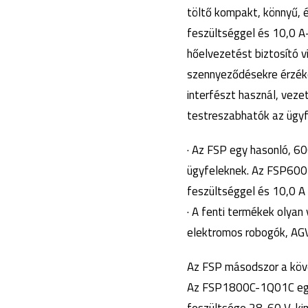
töltő kompakt, könnyű, 
feszültséggel és 10,0 A-
hőelvezetést biztosító v
szennyeződésekre érzéke
interfészt használ, veze
testreszabhatók az ügyfe
· Az FSP egy hasonló, 6
ügyfeleknek. Az FSP600-
feszültséggel és 10,0 A
· A fenti termékek olya
elektromos robogók, AG
Az FSP másodszor a köve
Az FSP1800C-1Q01C egy n