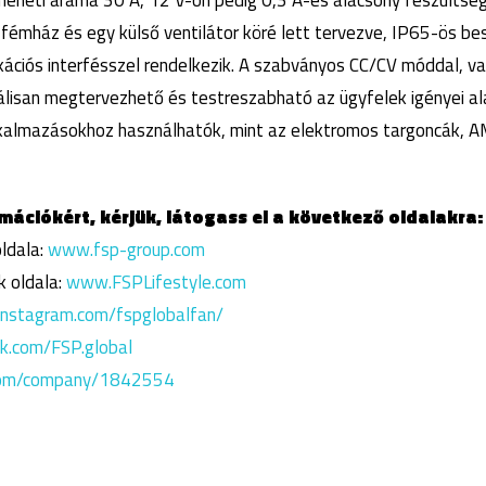
meneti árama 30 A, 12 V-on pedig 0,3 A-es alacsony feszülts
émház és egy külső ventilátor köré lett tervezve, IP65-ös bes
ációs interfésszel rendelkezik. A szabványos CC/CV móddal, 
málisan megtervezhető és testreszabható az ügyfelek igényei al
lkalmazásokhoz használhatók, mint az elektromos targoncák, 
ációkért, kérjük, látogass el a következő oldalakra:
ldala:
www.fsp-group.com
 oldala:
www.FSPLifestyle.com
instagram.com/fspglobalfan/
.com/FSP.global
com/company/1842554