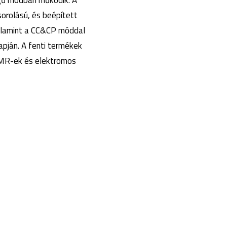
égű módban működik. A
orolású, és beépített
valamint a CC&CP móddal
apján. A fenti termékek
AMR-ek és elektromos