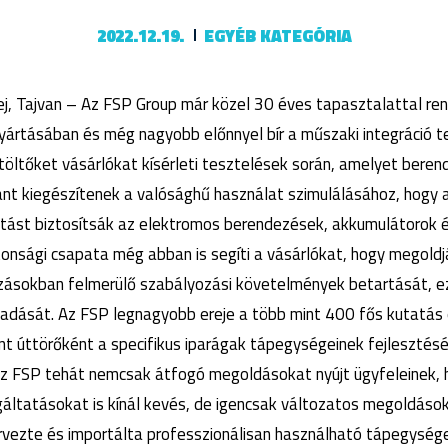
2022.12.19.
EGYÉB KATEGÓRIA
j, Tajvan – Az FSP Group már közel 30 éves tapasztalattal rend
ártásában és még nagyobb előnnyel bír a műszaki integráció te
 töltőket vásárlókat kísérleti tesztelések során, amelyet bere
nt kiegészítenek a valósághű használat szimulálásához, hogy 
litást biztosítsák az elektromos berendezések, akkumulátorok 
onsági csapata még abban is segíti a vásárlókat, hogy megoldj
ásokban felmerülő szabályozási követelmények betartását, ez
iadását. Az FSP legnagyobb ereje a több mint 400 fős kutatás é
int úttörőként a specifikus iparágak tápegységeinek fejlesztés
Az FSP tehát nemcsak átfogó megoldásokat nyújt ügyfeleinek,
gáltatásokat is kínál kevés, de igencsak változatos megoldáso
vezte és importálta professzionálisan használható tápegység