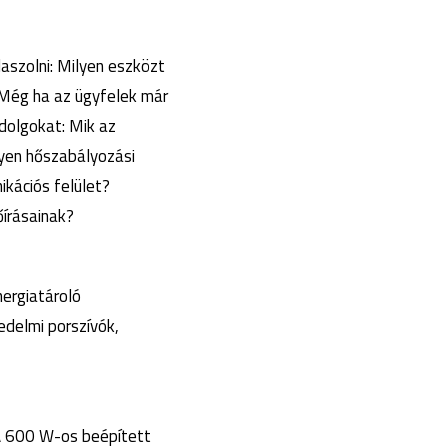
aszolni: Milyen eszközt
? Még ha az ügyfelek már
 dolgokat: Mik az
lyen hőszabályozási
kációs felület?
őírásainak?
ergiatároló
edelmi porszívók,
A 600 W-os beépített