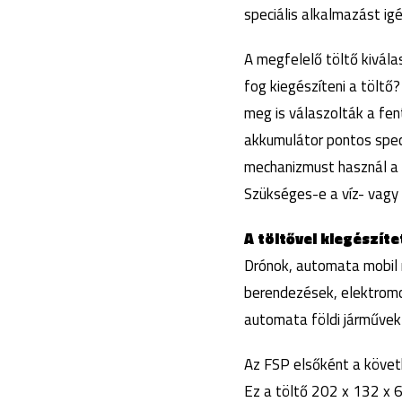
speciális alkalmazást igé
A megfelelő töltő kivál
fog kiegészíteni a töltő
meg is válaszolták a fen
akkumulátor pontos spec
mechanizmust használ a 
Szükséges-e a víz- vagy 
A töltővel kiegészít
Drónok, automata mobil 
berendezések, elektromo
automata földi járművek
Az FSP elsőként a követ
Ez a töltő 202 x 132 x 