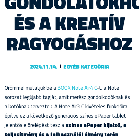
GONDOLATOKH
ÉS A KREATÍV
RAGYOGÁSHOZ
2024.11.14.
EGYÉB KATEGÓRIA
Örömmel mutatjuk be a
BOOX Note Air4 C
-t, a Note
sorozat legújabb tagját, amit merész gondolkodóknak és
alkotóknak terveztek. A Note Air3 C kivételes funkcióira
építve ez a következő generációs színes ePaper tablet
jelentős előrelépést tesz a
színes ePaper kijelző, a
teljesítmény és a felhasználói élmény terén
.