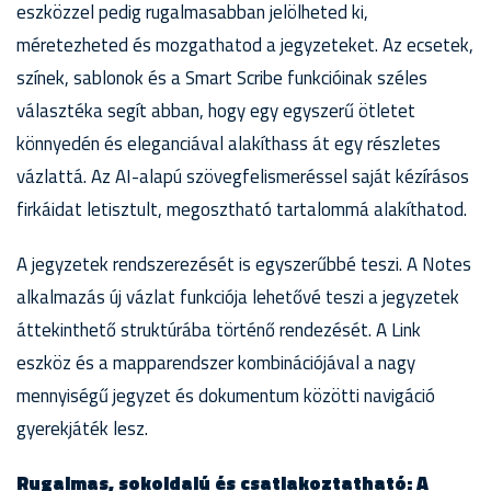
eszközzel pedig rugalmasabban jelölheted ki,
méretezheted és mozgathatod a jegyzeteket. Az ecsetek,
színek, sablonok és a Smart Scribe funkcióinak széles
választéka segít abban, hogy egy egyszerű ötletet
könnyedén és eleganciával alakíthass át egy részletes
vázlattá. Az AI-alapú szövegfelismeréssel saját kézírásos
firkáidat letisztult, megosztható tartalommá alakíthatod.
A jegyzetek rendszerezését is egyszerűbbé teszi. A Notes
alkalmazás új vázlat funkciója lehetővé teszi a jegyzetek
áttekinthető struktúrába történő rendezését. A Link
eszköz és a mapparendszer kombinációjával a nagy
mennyiségű jegyzet és dokumentum közötti navigáció
gyerekjáték lesz.
Rugalmas, sokoldalú és csatlakoztatható: A