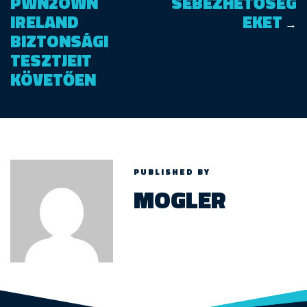
PWN2OWN
SEBEZHETŐSÉG
IRELAND
EKET
→
BIZTONSÁGI
TESZTJEIT
KÖVETŐEN
PUBLISHED BY
MOGLER