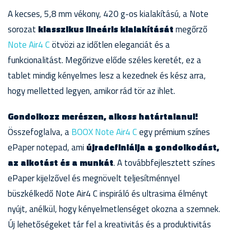
A kecses, 5,8 mm vékony, 420 g-os kialakítású, a Note
sorozat
klasszikus lineáris kialakítását
megőrző
Note Air4 C
ötvözi az időtlen eleganciát és a
funkcionalitást. Megőrizve előde széles keretét, ez a
tablet mindig kényelmes lesz a kezednek és kész arra,
hogy melletted legyen, amikor rád tör az ihlet.
Gondolkozz merészen, alkoss határtalanul!
Összefoglalva, a
BOOX Note Air4 C
egy prémium színes
ePaper notepad, ami
újradefiniálja a gondolkodást,
az alkotást és a munkát
. A továbbfejlesztett színes
ePaper kijelzővel és megnövelt teljesítménnyel
büszkélkedő Note Air4 C inspiráló és ultrasima élményt
nyújt, anélkül, hogy kényelmetlenséget okozna a szemnek.
Új lehetőségeket tár fel a kreativitás és a produktivitás