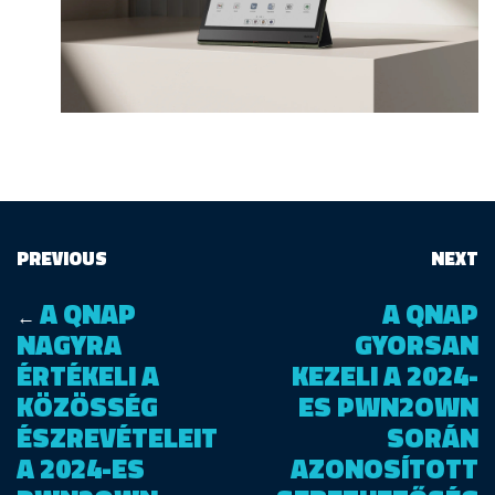
PREVIOUS
NEXT
A QNAP
A QNAP
←
NAGYRA
GYORSAN
ÉRTÉKELI A
KEZELI A 2024-
KÖZÖSSÉG
ES PWN2OWN
ÉSZREVÉTELEIT
SORÁN
A 2024-ES
AZONOSÍTOTT