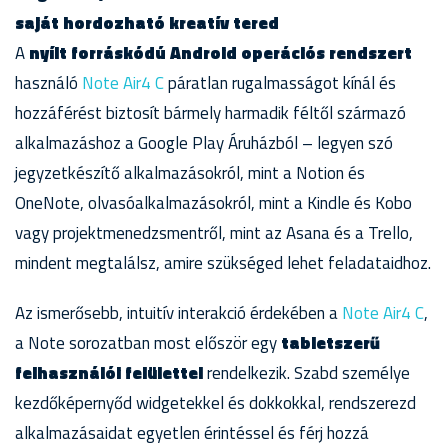
saját hordozható kreatív tered
A
nyílt forráskódú Android operációs rendszert
használó
Note Air4 C
páratlan rugalmasságot kínál és
hozzáférést biztosít bármely harmadik féltől származó
alkalmazáshoz a Google Play Áruházból – legyen szó
jegyzetkészítő alkalmazásokról, mint a Notion és
OneNote, olvasóalkalmazásokról, mint a Kindle és Kobo
vagy projektmenedzsmentről, mint az Asana és a Trello,
mindent megtalálsz, amire szükséged lehet feladataidhoz.
Az ismerősebb, intuitív interakció érdekében a
Note Air4 C
,
a Note sorozatban most először egy
tabletszerű
felhasználói felülettel
rendelkezik. Szabd személye
kezdőképernyőd widgetekkel és dokkokkal, rendszerezd
alkalmazásaidat egyetlen érintéssel és férj hozzá