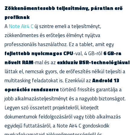
Zökkenőmentesebb teljesítmény, páratlan erő
profiknak
A
Note Air4 C
új szintre emeli a teljesítményt,
zökkenőmentes és erőteljes élményt nyújtva
professzionális használathoz. Ez a tablet, amit egy
fejlettebb nyolcmagos CPU
-val, 4 GB-ról
6 GB-ra
növelt RAM
-mal és az
exkluzív BSR-technológiával
láttak el, nemcsak gyors, de erőfeszítés nélkül teljesíti a
multitasking feladatokat is. Ezenkívül az
Android 13
operációs rendszerre
történő frissítés garantálja a
jobb alkalmazásteljesítményt és a nagyobb biztonságot.
Legyen szó összetett projektekről, kiterjedt
dokumentumok feldolgozásáról vagy több alkalmazás
egyidejű futtatásáról, a Note Air4 C gondoskodik
munkafolyamataid zökkenőmentességéről és