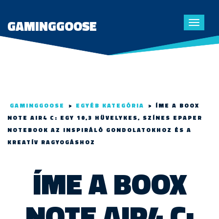
GAMINGGOOSE
Toggle
navigat
GAMINGGOOSE
>
EGYÉB KATEGÓRIA
>
ÍME A BOOX
NOTE AIR4 C: EGY 10,3 HÜVELYKES, SZÍNES EPAPER
NOTEBOOK AZ INSPIRÁLÓ GONDOLATOKHOZ ÉS A
KREATÍV RAGYOGÁSHOZ
ÍME A BOOX
NOTE AIR4 C: