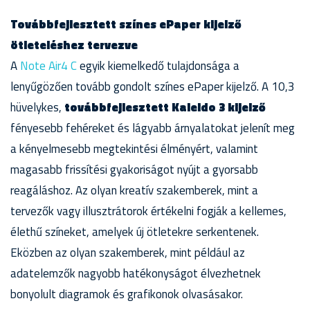
Továbbfejlesztett színes ePaper kijelző
ötleteléshez tervezve
A
Note Air4 C
egyik kiemelkedő tulajdonsága a
lenyűgözően tovább gondolt színes ePaper kijelző. A 10,3
hüvelykes,
továbbfejlesztett Kaleido 3 kijelző
fényesebb fehéreket és lágyabb árnyalatokat jelenít meg
a kényelmesebb megtekintési élményért, valamint
magasabb frissítési gyakoriságot nyújt a gyorsabb
reagáláshoz. Az olyan kreatív szakemberek, mint a
tervezők vagy illusztrátorok értékelni fogják a kellemes,
élethű színeket, amelyek új ötletekre serkentenek.
Eközben az olyan szakemberek, mint például az
adatelemzők nagyobb hatékonyságot élvezhetnek
bonyolult diagramok és grafikonok olvasásakor.