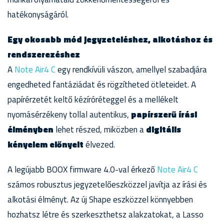
hatékonyságáról.
Egy okosabb mód jegyzeteléshez, alkotáshoz és
rendszerezéshez
A
Note Air4 C
egy rendkívüli vászon, amellyel szabadjára
engedheted fantáziádat és rögzítheted ötleteidet. A
papírérzetét keltő kézíróréteggel és a mellékelt
nyomásérzékeny tollal autentikus,
papírszerű írási
élményben
lehet részed, miközben a
digitális
kényelem előnyeit
élvezed.
A legújabb BOOX firmware 4.0-val érkező
Note Air4 C
számos robusztus jegyzetelőeszközzel javítja az írási és
alkotási élményt. Az új Shape eszközzel könnyebben
hozhatsz létre és szerkeszthetsz alakzatokat, a Lasso