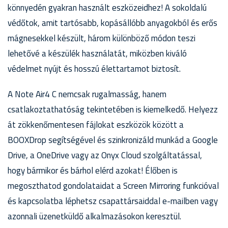
könnyedén gyakran használt eszközeidhez! A sokoldalú
védőtok, amit tartósabb, kopásállóbb anyagokból és erős
mágnesekkel készült, három különböző módon teszi
lehetővé a készülék használatát, miközben kiváló
védelmet nyújt és hosszú élettartamot biztosít.
A Note Air4 C nemcsak rugalmasság, hanem
csatlakoztathatóság tekintetében is kiemelkedő. Helyezz
át zökkenőmentesen fájlokat eszközök között a
BOOXDrop segítségével és szinkronizáld munkád a Google
Drive, a OneDrive vagy az Onyx Cloud szolgáltatással,
hogy bármikor és bárhol elérd azokat! Élőben is
megoszthatod gondolataidat a Screen Mirroring funkcióval
és kapcsolatba léphetsz csapattársaiddal e-mailben vagy
azonnali üzenetküldő alkalmazásokon keresztül.