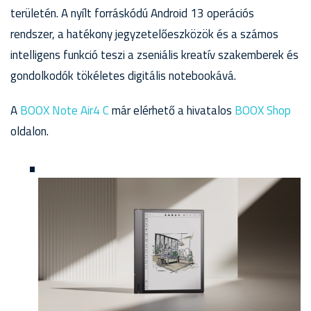
területén. A nyílt forráskódú Android 13 operációs
rendszer, a hatékony jegyzetelőeszközök és a számos
intelligens funkció teszi a zseniális kreatív szakemberek és
gondolkodók tökéletes digitális notebookává.
A
BOOX Note Air4 C
már elérhető a hivatalos
BOOX Shop
oldalon.