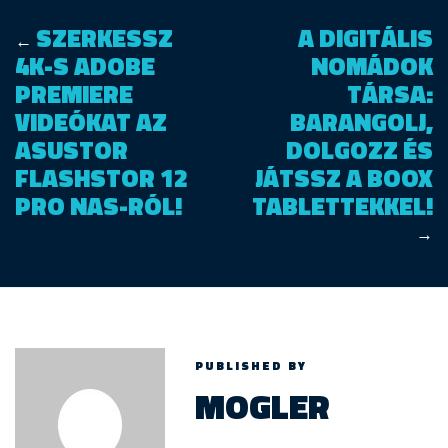
SZERKESSZ
A DIGITÁLIS
←
4K-S ADOBE
NOMÁDOK
PREMIERE
TÁRSA:
VIDEÓKAT AZ
BARANGOLJ,
ASUSTOR
DOLGOZZ ÉS
FLASHSTOR 12
JÁTSSZ A BOOX
PRO NAS-RÓL!
TABLETTEKKEL!
→
PUBLISHED BY
MOGLER