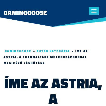
GAMINGGOOSE
Toggle
navigat
GAMINGGOOSE
>
EGYÉB KATEGÓRIA
>
ÍME AZ
ASTRIA, A THERMALTAKE METEORZÁPOROKAT
MEGIDÉZŐ LÉGHŰTÉSE
ÍME AZ ASTRIA,
A