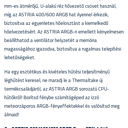
mm-es átmérőjű, U-alakú réz hővezető csövet használ,
míg az ASTRIA 400/600 ARGB hat ilyennel érkezik,
biztosítva az egyenletes hőelosztást a kiemelkedő
hőelvezetésért. Az ASTRIA ARGB-n emellett kényelmesen
beállíthatod a ventilátor helyzetét a memória
magasságához igazodva, biztosítva a rugalmas telepítési
lehetőségeket.
Ha egy esztétikus és kivételes hűtési teljesítményű
léghűtést keresel, ne maradj le a Thermaltake új
termékcsaládjáról, az ASTRIA ARGB sorozatú CPU-
hűtőkről! Borítsd fénybe számítógéped az izzó
meteorzáporos ARGB-fényeffektekkel és valósítsd meg
álmaid!