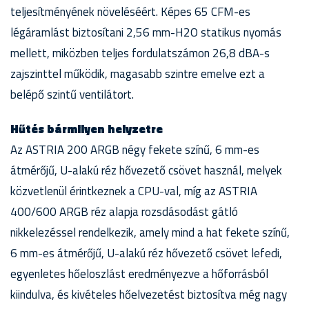
teljesítményének növeléséért. Képes 65 CFM-es
légáramlást biztosítani 2,56 mm-H2O statikus nyomás
mellett, miközben teljes fordulatszámon 26,8 dBA-s
zajszinttel működik, magasabb szintre emelve ezt a
belépő szintű ventilátort.
Hűtés bármilyen helyzetre
Az ASTRIA 200 ARGB négy fekete színű, 6 mm-es
átmérőjű, U-alakú réz hővezető csövet használ, melyek
közvetlenül érintkeznek a CPU-val, míg az ASTRIA
400/600 ARGB réz alapja rozsdásodást gátló
nikkelezéssel rendelkezik, amely mind a hat fekete színű,
6 mm-es átmérőjű, U-alakú réz hővezető csövet lefedi,
egyenletes hőeloszlást eredményezve a hőforrásból
kiindulva, és kivételes hőelvezetést biztosítva még nagy