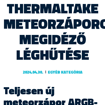
THERMALTAKE
METEORZÁPOR
MEGIDÉZŐ
LÉGHŰTÉSE
2024.04.30.
EGYÉB KATEGÓRIA
Teljesen új
meteorzápor ARGB-