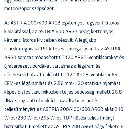
meteorzápor szépségét.
Az ASTRIA 200/400 ARGB egytornyos, egyventilátoros
kialakítással, az ASTRIA 600 ARGB pedig kéttornyos,
kétventilátoros kivitelben készült. A legújabb
csúcskategóriás CPU-k teljes támogatásáért az ASTRIA
ARGB sorozat módosított CT120 ARGB-ventilátorokat és
újratervezett bordákat tartalmaz a légáramlás
növeléséért. Az átalakított CT120 ARGB-ventilátor 65
CFM-es légáramlást és 2,56 mm-H2O statikus nyomást
képes biztosítani, miközben teljes sebesség mellett 26,8
dBA-s zajszinttel működik. Az általános hűtési
teljesítményért az ASTRIA 200/400/600 ARGB akár 210
W-os/230 W-os/265 W-os TDP hűtési teljesítményt
biztosíthat. Emellett az ASTRIA 200 ARGB négy fekete 6