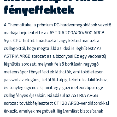
fényeffektek
A Thermaltake, a prémium PC-hardvermegoldások vezető
márkája bejelentette az ASTRIA 200/400/600 ARGB
Sync CPU-hűtőit. Imádkoztál vagy kérted már azt a
csillagoktól, hogy megtaláld az ideális léghűtést? Az
ASTRIA ARGB sorozat az a bizonyos! Ez egy vadonatúj
léghűtés sorozat, melynek felső borításán ragyogó
meteorzápor fényeffektek láthatók, ami tökéletesen
passzol az elegáns, tetőtől-talpig fekete kialakításhoz,
és tényleg úgy néz ki, mint egy igazi meteorzápor egy
csillagfényes éjszakán. Ráadásul az ASTRIA ARGB
sorozat továbbfejlesztett CT120 ARGB-ventilátorokkal
érkezik, amelyek megnövelt légáramlást biztosítanak