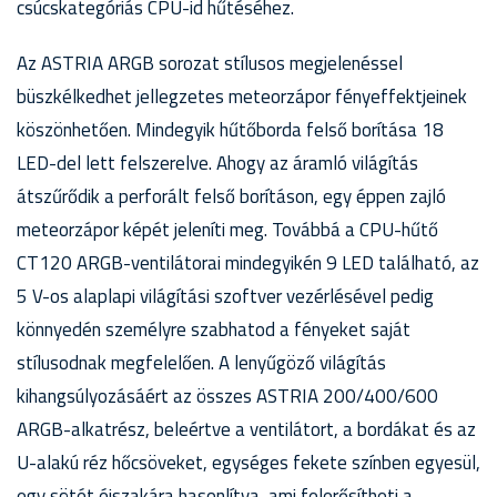
csúcskategóriás CPU-id hűtéséhez.
Az ASTRIA ARGB sorozat stílusos megjelenéssel
büszkélkedhet jellegzetes meteorzápor fényeffektjeinek
köszönhetően. Mindegyik hűtőborda felső borítása 18
LED-del lett felszerelve. Ahogy az áramló világítás
átszűrődik a perforált felső borításon, egy éppen zajló
meteorzápor képét jeleníti meg. Továbbá a CPU-hűtő
CT120 ARGB-ventilátorai mindegyikén 9 LED található, az
5 V-os alaplapi világítási szoftver vezérlésével pedig
könnyedén személyre szabhatod a fényeket saját
stílusodnak megfelelően. A lenyűgöző világítás
kihangsúlyozásáért az összes ASTRIA 200/400/600
ARGB-alkatrész, beleértve a ventilátort, a bordákat és az
U-alakú réz hőcsöveket, egységes fekete színben egyesül,
egy sötét éjszakára hasonlítva, ami felerősítheti a