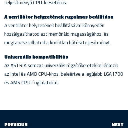
teljesítményű CPU-k esetén is.
A ventilátor helyzetének rugalmas beállítása
A ventilátor helyzetének beállításával könnyedén
hozzáigazíthatod azt memóriáid magasságához, és
megtapasztalhatod a korlátlan hűtési teljesítményt.
Univerzális kompatibilitás
Az ASTRIA sorozat univerzális rögzítőkeretekkel érkezik
az Intel és AMD CPU-khoz, beleértve a legújabb LGA1700
és AM5 CPU-foglalatokat.
PREVIOUS
NEXT