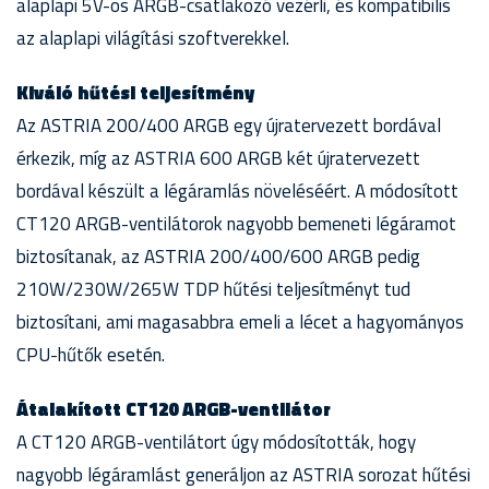
alaplapi 5V-os ARGB-csatlakozó vezérli, és kompatibilis
az alaplapi világítási szoftverekkel.
Kiváló hűtési teljesítmény
Az ASTRIA 200/400 ARGB egy újratervezett bordával
érkezik, míg az ASTRIA 600 ARGB két újratervezett
bordával készült a légáramlás növeléséért. A módosított
CT120 ARGB-ventilátorok nagyobb bemeneti légáramot
biztosítanak, az ASTRIA 200/400/600 ARGB pedig
210W/230W/265W TDP hűtési teljesítményt tud
biztosítani, ami magasabbra emeli a lécet a hagyományos
CPU-hűtők esetén.
Átalakított CT120 ARGB-ventilátor
A CT120 ARGB-ventilátort úgy módosították, hogy
nagyobb légáramlást generáljon az ASTRIA sorozat hűtési