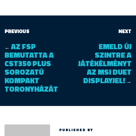
PREVIOUS
NEXT
AZ FSP
EMELD ÚJ
←
BEMUTATTA A
SZINTRE A
CST350 PLUS
JÁTÉKÉLMÉNYT
SOROZATÚ
AZ MSI DUET
KOMPAKT
DISPLAYJEL!
→
TORONYHÁZÁT
PUBLISHED BY