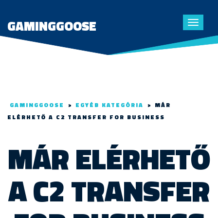
GAMINGGOOSE
Toggle
navigat
GAMINGGOOSE
>
EGYÉB KATEGÓRIA
>
MÁR
ELÉRHETŐ A C2 TRANSFER FOR BUSINESS
MÁR ELÉRHETŐ
A C2 TRANSFER