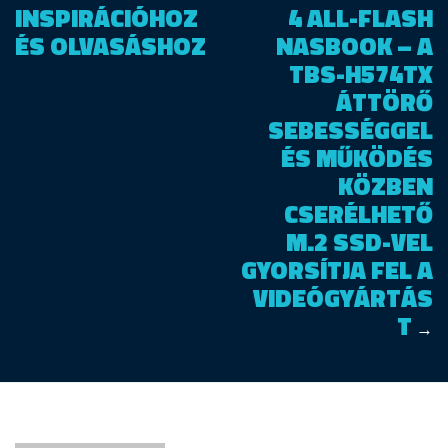
INSPIRÁCIÓHOZ
4 ALL-FLASH
ÉS OLVASÁSHOZ
NASBOOK – A
TBS-H574TX
ÁTTÖRŐ
SEBESSÉGGEL
ÉS MŰKÖDÉS
KÖZBEN
CSERÉLHETŐ
M.2 SSD-VEL
GYORSÍTJA FEL A
VIDEÓGYÁRTÁS
T
→