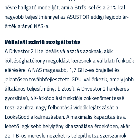
névre hallgató modelljét, ami a Btrfs-sel és a 21%-kal
nagyobb teljesítménnyel az ASUSTOR eddigi legjobb ár-
érték arányú NAS-a.
Vállalati szintű szolgáltatás
A Drivestor 2 Lite ideális választás azoknak, akik
költéséghatékony megoldást keresnek a vállalati funkciók
elérésére. A NAS magasabb, 1,7 GHz-es órajellel és
jelentősen továbbfejlesztett iGPU-val érkezik, amely jobb
általános teljesítményt biztosít. A Drivestor 2 hardveres
gyorsítású, 4K-átkódolási funkciója zökkenőmentessé
teszi az ultra-nagy felbontású videók lejátszását a
LooksGood alkalmazásban. A maximális kapacitás és a
lehető legkisebb helyigény kihasználása érdekében, akár
22 TB-os merevlemezeket is telepíthetsz szerszámok