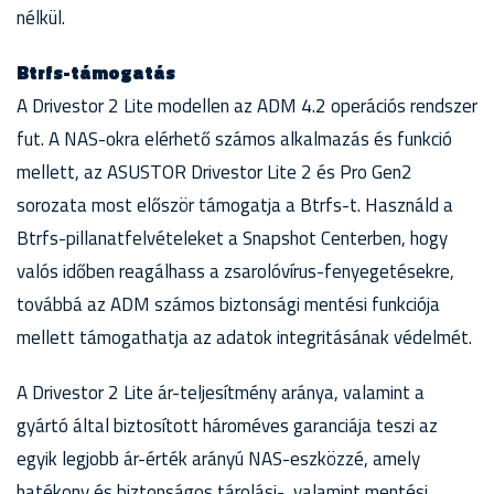
nélkül.
Btrfs-támogatás
A Drivestor 2 Lite modellen az ADM 4.2 operációs rendszer
fut. A NAS-okra elérhető számos alkalmazás és funkció
mellett, az ASUSTOR Drivestor Lite 2 és Pro Gen2
sorozata most először támogatja a Btrfs-t. Használd a
Btrfs-pillanatfelvételeket a Snapshot Centerben, hogy
valós időben reagálhass a zsarolóvírus-fenyegetésekre,
továbbá az ADM számos biztonsági mentési funkciója
mellett támogathatja az adatok integritásának védelmét.
A Drivestor 2 Lite ár-teljesítmény aránya, valamint a
gyártó által biztosított hároméves garanciája teszi az
egyik legjobb ár-érték arányú NAS-eszközzé, amely
hatékony és biztonságos tárolási-, valamint mentési