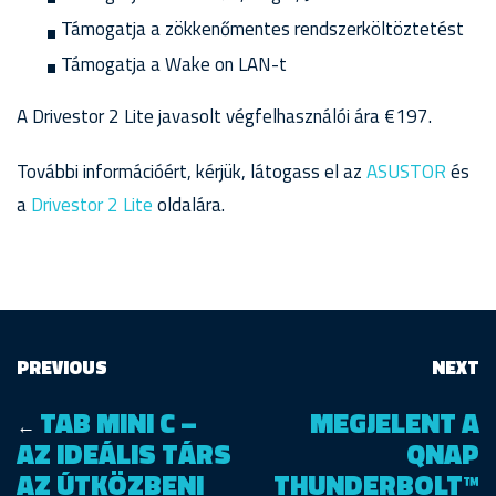
Támogatja a zökkenőmentes rendszerköltöztetést
Támogatja a Wake on LAN-t
A Drivestor 2 Lite javasolt végfelhasználói ára €197.
További információért, kérjük, látogass el az
ASUSTOR
és
a
Drivestor 2 Lite
oldalára.
PREVIOUS
NEXT
TAB MINI C –
MEGJELENT A
←
AZ IDEÁLIS TÁRS
QNAP
AZ ÚTKÖZBENI
THUNDERBOLT™