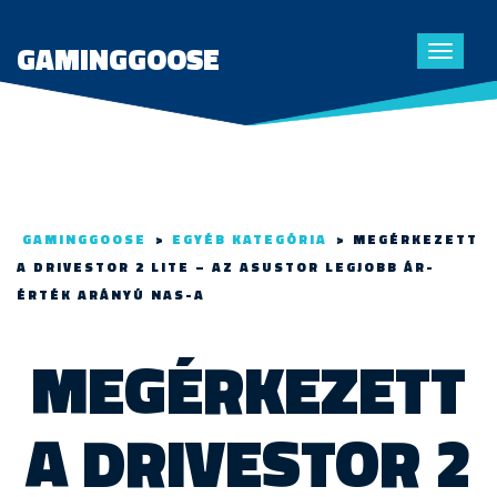
GAMINGGOOSE
Toggle
navigat
GAMINGGOOSE
>
EGYÉB KATEGÓRIA
>
MEGÉRKEZETT
A DRIVESTOR 2 LITE – AZ ASUSTOR LEGJOBB ÁR-
ÉRTÉK ARÁNYÚ NAS-A
MEGÉRKEZETT
A DRIVESTOR 2