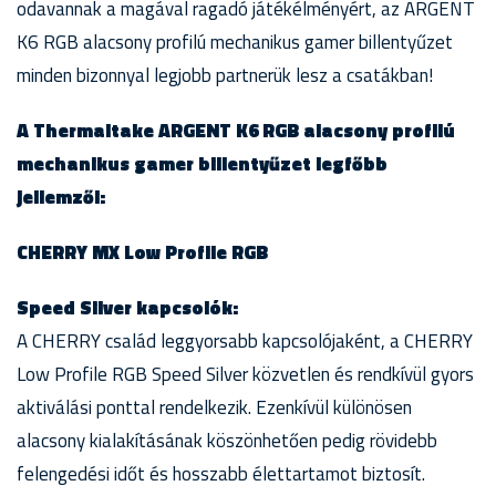
odavannak a magával ragadó játékélményért, az ARGENT
K6 RGB alacsony profilú mechanikus gamer billentyűzet
minden bizonnyal legjobb partnerük lesz a csatákban!
A Thermaltake ARGENT K6 RGB alacsony profilú
mechanikus gamer billentyűzet legfőbb
jellemzői:
CHERRY MX Low Profile RGB
Speed Silver kapcsolók:
A CHERRY család leggyorsabb kapcsolójaként, a CHERRY
Low Profile RGB Speed Silver közvetlen és rendkívül gyors
aktiválási ponttal rendelkezik. Ezenkívül különösen
alacsony kialakításának köszönhetően pedig rövidebb
felengedési időt és hosszabb élettartamot biztosít.