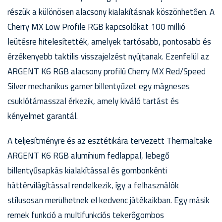
részük a különösen alacsony kialakításnak köszönhetően. A
Cherry MX Low Profile RGB kapcsolókat 100 millió
leütésre hitelesítették, amelyek tartósabb, pontosabb és
érzékenyebb taktilis visszajelzést nyújtanak. Ezenfelül az
ARGENT K6 RGB alacsony profilú Cherry MX Red/Speed
Silver mechanikus gamer billentyűzet egy mágneses
csuklótámasszal érkezik, amely kiváló tartást és
kényelmet garantál.
A teljesítményre és az esztétikára tervezett Thermaltake
ARGENT K6 RGB alumínium fedlappal, lebegő
billentyűsapkás kialakítással és gombonkénti
háttérvilágítással rendelkezik, így a felhasználók
stílusosan merülhetnek el kedvenc játékaikban. Egy másik
remek funkció a multifunkciós tekerőgombos