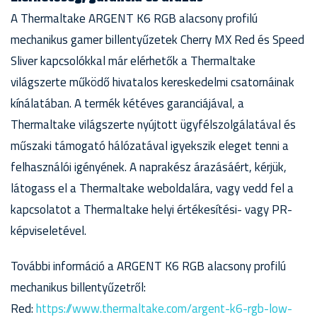
A Thermaltake ARGENT K6 RGB alacsony profilú
mechanikus gamer billentyűzetek Cherry MX Red és Speed
Sliver kapcsolókkal már elérhetők a Thermaltake
világszerte működő hivatalos kereskedelmi csatornáinak
kínálatában. A termék kétéves garanciájával, a
Thermaltake világszerte nyújtott ügyfélszolgálatával és
műszaki támogató hálózatával igyekszik eleget tenni a
felhasználói igényének. A naprakész árazásáért, kérjük,
látogass el a Thermaltake weboldalára, vagy vedd fel a
kapcsolatot a Thermaltake helyi értékesítési- vagy PR-
képviseletével.
További információ a ARGENT K6 RGB alacsony profilú
mechanikus billentyűzetről:
Red:
https://www.thermaltake.com/argent-k6-rgb-low-