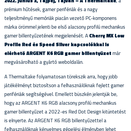
2022. június 3, Tajpej, Tajvan – A Thermaltake
, a
prémium hűtések, gamer perifériák és a nagy
teljesítményű memóriák piacán vezető PC-komponens
márka örömmel jelenti be első alacsony profilú mechanikus
gamer billentyűzetének megjelenését. A
Cherry MX Low
Profile Red és Speed Silver kapcsolókkal is
elérhető ARGENT K6 RGB gamer billentyűzet
már
megvásárolható a gyártó weboldalán.
A Thermaltake folyamatosan törekszik arra, hogy jobb
játékélményt biztosítson a felhasználóknak fejlett gamer
perifériáik segítségével. Emellett büszkén jelentjük be,
hogy az ARGENT K6 RGB alacsony profilú mechanikus
gamer billentyűzet a 2022-es Red Dot Design kitüntetést
is elnyerte. Az ARGENT K6 RGB billentyűzettel a
felhasználóknak kényelmes gépelési élményben lehet