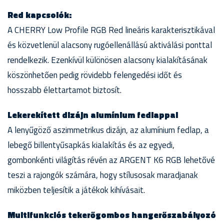
Red kapcsolók:
A CHERRY Low Profile RGB Red lineáris karakterisztikával
és közvetlenül alacsony rugóellenállású aktiválási ponttal
rendelkezik. Ezenkívül különösen alacsony kialakításának
köszönhetően pedig rövidebb felengedési időt és
hosszabb élettartamot biztosít.
Lekerekített dizájn alumínium fedlappal
A lenyűgöző aszimmetrikus dizájn, az alumínium fedlap, a
lebegő billentyűsapkás kialakítás és az egyedi,
gombonkénti világítás révén az ARGENT K6 RGB lehetővé
teszi a rajongók számára, hogy stílusosak maradjanak
miközben teljesítik a játékok kihívásait.
Multifunkciós tekerőgombos hangerőszabályozó