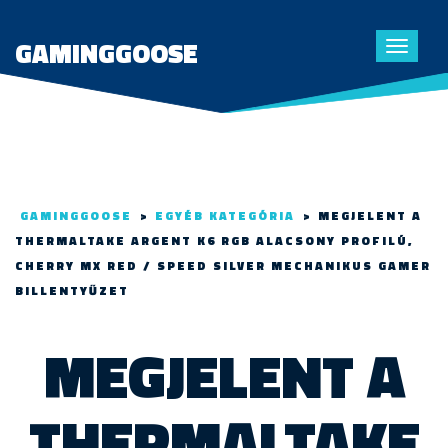
GAMINGGOOSE
Toggle
navigat
GAMINGGOOSE
>
EGYÉB KATEGÓRIA
>
MEGJELENT A
THERMALTAKE ARGENT K6 RGB ALACSONY PROFILÚ,
CHERRY MX RED / SPEED SILVER MECHANIKUS GAMER
BILLENTYŰZET
MEGJELENT A
THERMALTAKE