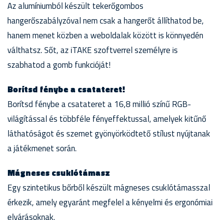
Az alumíniumból készült tekerőgombos
hangerőszabályzóval nem csak a hangerőt állíthatod be,
hanem menet közben a weboldalak között is könnyedén
válthatsz. Sőt, az iTAKE szoftverrel személyre is
szabhatod a gomb funkcióját!
Borítsd fénybe a csatateret!
Borítsd fénybe a csatateret a 16,8 millió színű RGB-
világítással és többféle fényeffektussal, amelyek kitűnő
láthatóságot és szemet gyönyörködtető stílust nyújtanak
a játékmenet során.
Mágneses csuklótámasz
Egy szintetikus bőrből készült mágneses csuklótámasszal
érkezik, amely egyaránt megfelel a kényelmi és ergonómiai
elvárásoknak.