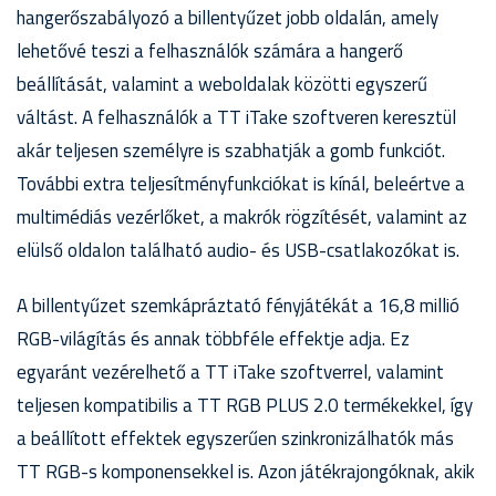
hangerőszabályozó a billentyűzet jobb oldalán, amely
lehetővé teszi a felhasználók számára a hangerő
beállítását, valamint a weboldalak közötti egyszerű
váltást. A felhasználók a TT iTake szoftveren keresztül
akár teljesen személyre is szabhatják a gomb funkciót.
További extra teljesítményfunkciókat is kínál, beleértve a
multimédiás vezérlőket, a makrók rögzítését, valamint az
elülső oldalon található audio- és USB-csatlakozókat is.
A billentyűzet szemkápráztató fényjátékát a 16,8 millió
RGB-világítás és annak többféle effektje adja. Ez
egyaránt vezérelhető a TT iTake szoftverrel, valamint
teljesen kompatibilis a TT RGB PLUS 2.0 termékekkel, így
a beállított effektek egyszerűen szinkronizálhatók más
TT RGB-s komponensekkel is. Azon játékrajongóknak, akik