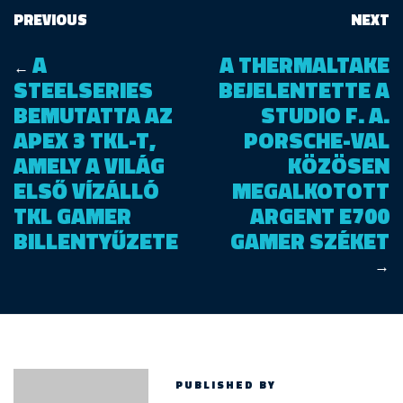
PREVIOUS
NEXT
A
A THERMALTAKE
←
STEELSERIES
BEJELENTETTE A
BEMUTATTA AZ
STUDIO F. A.
APEX 3 TKL-T,
PORSCHE-VAL
AMELY A VILÁG
KÖZÖSEN
ELSŐ VÍZÁLLÓ
MEGALKOTOTT
TKL GAMER
ARGENT E700
BILLENTYŰZETE
GAMER SZÉKET
→
PUBLISHED BY