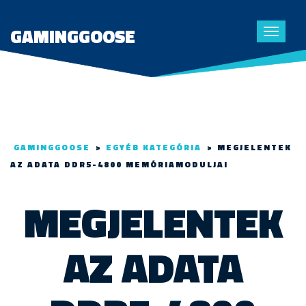
GAMINGGOOSE
Toggle
navigat
GAMINGGOOSE
>
EGYÉB KATEGÓRIA
>
MEGJELENTEK
AZ ADATA DDR5-4800 MEMÓRIAMODULJAI
MEGJELENTEK
AZ ADATA