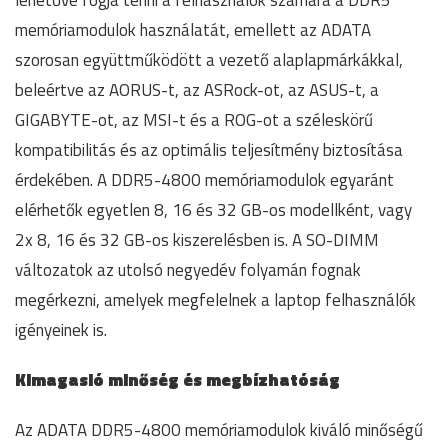
lehetővé fogja tenni a felhasználók számára a DDR5
memóriamodulok használatát, emellett az ADATA
szorosan együttműködött a vezető alaplapmárkákkal,
beleértve az AORUS-t, az ASRock-ot, az ASUS-t, a
GIGABYTE-ot, az MSI-t és a ROG-ot a széleskörű
kompatibilitás és az optimális teljesítmény biztosítása
érdekében. A DDR5-4800 memóriamodulok egyaránt
elérhetők egyetlen 8, 16 és 32 GB-os modellként, vagy
2x 8, 16 és 32 GB-os kiszerelésben is. A SO-DIMM
változatok az utolsó negyedév folyamán fognak
megérkezni, amelyek megfelelnek a laptop felhasználók
igényeinek is.
Kimagasló minőség és megbízhatóság
Az ADATA DDR5-4800 memóriamodulok kiváló minőségű