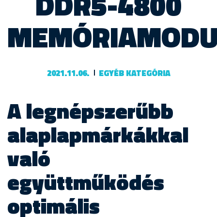
DDR5-4800
MEMÓRIAMODUL
2021.11.06.
EGYÉB KATEGÓRIA
A legnépszerűbb
alaplapmárkákkal
való
együttműködés
optimális