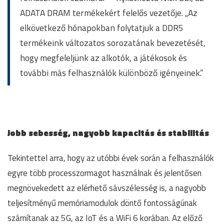
ADATA DRAM termékekért felelős vezetője. „Az
elkövetkező hónapokban folytatjuk a DDR5
termékeink változatos sorozatának bevezetését,
hogy megfeleljünk az alkotók, a játékosok és
további más felhasználók különböző igényeinek.”
Jobb sebesség, nagyobb kapacitás és stabilitás
Tekintettel arra, hogy az utóbbi évek során a felhasználók
egyre több processzormagot használnak és jelentősen
megnövekedett az elérhető sávszélesség is, a nagyobb
teljesítményű memóriamodulok döntő fontosságúnak
számítanak az 5G, az IoT és a WiFi 6 korában. Az előző