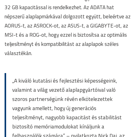
32 GB kapacitással is rendelkezhet. Az ADATA hat
népszerű alaplapmárkával dolgozott együtt, beleértve az
AORUS-t, az ASROCK-ot, az ASUS-t, a GIGABYTE-ot, az
MSI-t és a ROG-ot, hogy ezzel is biztosítsa az optimális
teljesítményt és kompatibilitást az alaplapok széles
választékán.
„A kiváló kutatási és fejlesztési képességeink,
valamint a világ vezető alaplapgyártóival való
szoros partnerségünk révén elkötelezettek
vagyunk amellett, hogy új generációs
teljesítményt, nagyobb kapacitást és stabilitást
biztosító memóriamodulokat kínáljunk a
felhasználók számára.” – nyilatkozta Nick Dai, az