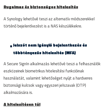
Rugalmas és biztonságos hitelesítés
A Synology lehetővé teszi az alternatív módszerekkel
történő bejelentkezést is a NAS készülékekre.
Jelszót nem igénylő bejelentkezés és
többtényezős hitelesítés (MFA)
A Secure SignIn alkalmazás lehetővé teszi a felhasználók
eszközeinek biometrikus hitelesítési funkcióinak
használatát, valamint lehetőséget nyújt a hardveres
biztonsági kulcsok vagy egyszeri jelszavak (OTP)
alkalmazására is.
A hitelesítésen túl