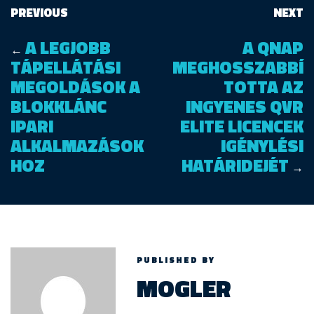
PREVIOUS
NEXT
A LEGJOBB
A QNAP
←
TÁPELLÁTÁSI
MEGHOSSZABBÍ
MEGOLDÁSOK A
TOTTA AZ
BLOKKLÁNC
INGYENES QVR
IPARI
ELITE LICENCEK
ALKALMAZÁSOK
IGÉNYLÉSI
HOZ
HATÁRIDEJÉT
→
PUBLISHED BY
MOGLER