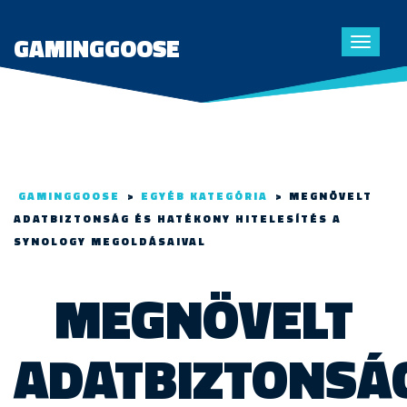
GAMINGGOOSE
Toggle
navigat
GAMINGGOOSE
>
EGYÉB KATEGÓRIA
>
MEGNÖVELT
ADATBIZTONSÁG ÉS HATÉKONY HITELESÍTÉS A
SYNOLOGY MEGOLDÁSAIVAL
MEGNÖVELT
ADATBIZTONSÁ