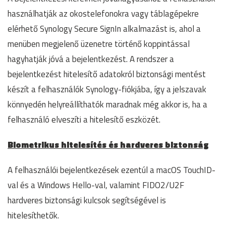
használhatják az okostelefonokra vagy táblagépekre
elérhető Synology Secure SignIn alkalmazást is, ahol a
menüben megjelenő üzenetre történő koppintással
hagyhatják jóvá a bejelentkezést. A rendszer a
bejelentkezést hitelesítő adatokról biztonsági mentést
készít a felhasználók Synology-fiókjába, így a jelszavak
könnyedén helyreállíthatók maradnak még akkor is, ha a
felhasználó elveszíti a hitelesítő eszközét.
Biometrikus hitelesítés és hardveres biztonság
A felhasználói bejelentkezések ezentúl a macOS TouchID-
val és a Windows Hello-val, valamint FIDO2/U2F
hardveres biztonsági kulcsok segítségével is
hitelesíthetők.