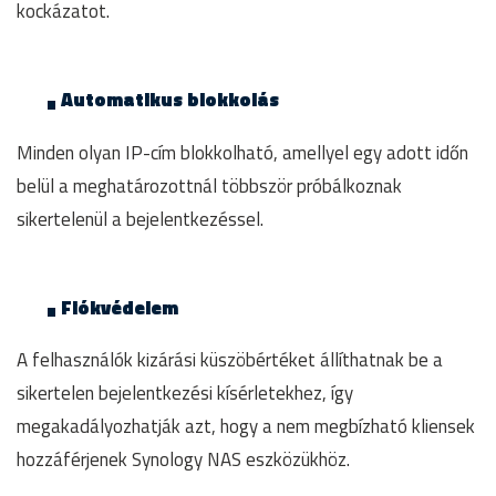
kockázatot.
Automatikus blokkolás
Minden olyan IP-cím blokkolható, amellyel egy adott időn
belül a meghatározottnál többször próbálkoznak
sikertelenül a bejelentkezéssel.
Fiókvédelem
A felhasználók kizárási küszöbértéket állíthatnak be a
sikertelen bejelentkezési kísérletekhez, így
megakadályozhatják azt, hogy a nem megbízható kliensek
hozzáférjenek Synology NAS eszközükhöz.