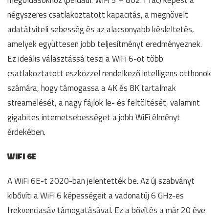
megoldásokhoz (például: WiFi 5 – 802.11ac) képest a
négyszeres csatlakoztatott kapacitás, a megnövelt
adatátviteli sebesség és az alacsonyabb késleltetés,
amelyek együttesen jobb teljesítményt eredményeznek.
Ez ideális választássá teszi a WiFi 6-ot több
csatlakoztatott eszközzel rendelkező intelligens otthonok
számára, hogy támogassa a 4K és 8K tartalmak
streamelését, a nagy fájlok le- és feltöltését, valamint
gigabites internetsebességet a jobb WiFi élményt
érdekében.
WiFi 6E
A WiFi 6E-t 2020-ban jelentették be. Az új szabványt
kibővíti a WiFi 6 képességeit a vadonatúj 6 GHz-es
frekvenciasáv támogatásával. Ez a bővítés a már 20 éve