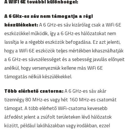
A WiFi 6E további különbségei:
A 6 GHz-es sáv nem támogatja a régi
készülékeket:
A 6 GHz-es sáv kizárólag csak a WiFi 6E
eszközökkel működik, így a 6 GHz-es hálózatokat nem
lassítja le a régebbi eszközök befogadása. Ez azt jelenti,
hogy a WiFi 6E eszközök teljes mértékben kihasználhatják
a 6 GHz-es sávszélességet és a sebesség javulás előnyeit
anélkül, hogy versenyezniük kellene más WiFi 6E
támogatás nélküli készülékekkel.
Több elérhető csatorna:
A 6 GHz-es sáv akár
tizennégy 80 MHz-es vagy hét 160 MHz-es csatornát
támogat. A több elérhető WiFi-csatorna kevesebb
átfedést jelent a zsúfolt területeken lévő hálózatok
között, például lakóházakban vagy irodákban, ezzel