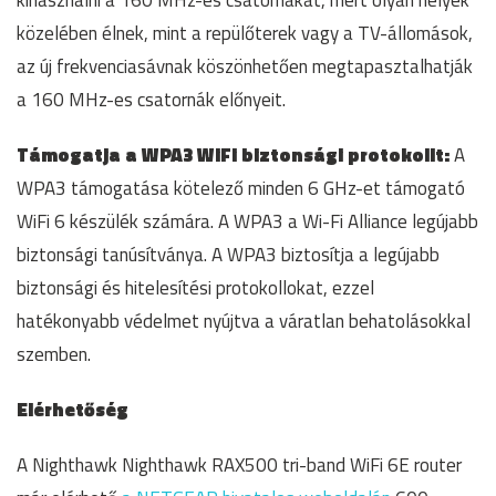
kihasználni a 160 MHz-es csatornákat, mert olyan helyek
közelében élnek, mint a repülőterek vagy a TV-állomások,
az új frekvenciasávnak köszönhetően megtapasztalhatják
a 160 MHz-es csatornák előnyeit.
Támogatja a WPA3 WiFi biztonsági protokollt:
A
WPA3 támogatása kötelező minden 6 GHz-et támogató
WiFi 6 készülék számára. A WPA3 a Wi-Fi Alliance legújabb
biztonsági tanúsítványa. A WPA3 biztosítja a legújabb
biztonsági és hitelesítési protokollokat, ezzel
hatékonyabb védelmet nyújtva a váratlan behatolásokkal
szemben.
Elérhetőség
A Nighthawk Nighthawk RAX500 tri-band WiFi 6E router