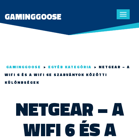
GAMINGGOOSE
Toggle
navigat
GAMINGGOOSE
>
EGYÉB KATEGÓRIA
>
NETGEAR – A
WIFI 6 ÉS A WIFI 6E SZABVÁNYOK KÖZÖTTI
KÜLÖNBSÉGEK
NETGEAR – A
WIFI 6 ÉS A