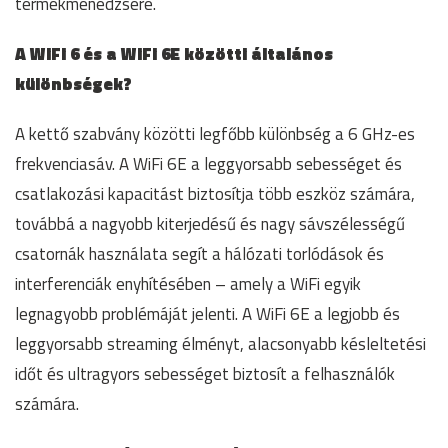
termékmenedzsere.
A WiFi 6 és a WiFi 6E közötti általános
különbségek?
A kettő szabvány közötti legfőbb különbség a 6 GHz-es
frekvenciasáv. A WiFi 6E a leggyorsabb sebességet és
csatlakozási kapacitást biztosítja több eszköz számára,
továbbá a nagyobb kiterjedésű és nagy sávszélességű
csatornák használata segít a hálózati torlódások és
interferenciák enyhítésében – amely a WiFi egyik
legnagyobb problémáját jelenti. A WiFi 6E a legjobb és
leggyorsabb streaming élményt, alacsonyabb késleltetési
időt és ultragyors sebességet biztosít a felhasználók
számára.