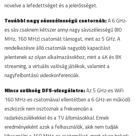
növelve a lefedettséget és a jelerősséget.
További nagy sávszélességű csatornák:
A 6 GHz-
es sáv csaknem kétszer annyi nagy sávszélességű (80
MHz, 160 MHz) csatornát támogat, mint az 5 GHz. A
rendelkezésre álló csatornák nagyobb kapacitást
jelentenek az olyan alkalmazásokhoz, mint a 4K és 8K
streaming, a virtuális valóság játékok, valamint a
nagyfelbontású videokonferenciák.
Nincs szükség DFS-vizsgálatra:
Az 5 GHz-es WiFi
160 MHz-es csatornáival ellentétben a 6 GHz-en működő
eszközök nem osztoznak a frekvencián a
radarkészülékekkel és a TV állomásokkal. Ennek
eredményeként azok a felhasználók, akik nem tudják