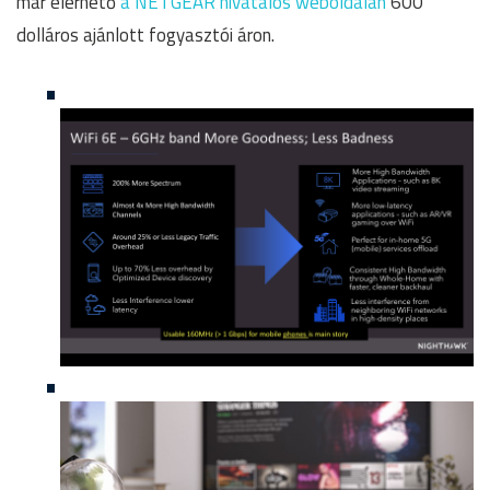
már elérhető
a NETGEAR hivatalos weboldalán
600
dolláros ajánlott fogyasztói áron.