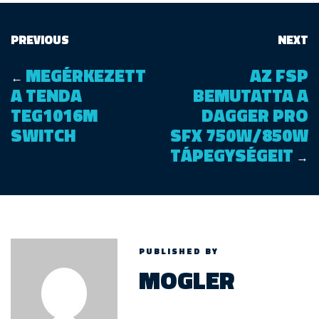
PREVIOUS
NEXT
MEGÉRKEZETT
AZ FSP
←
A TENDA
BEMUTATTA A
TEG1016M
DAGGER PRO
SWITCH
SFX 750W/850W
TÁPEGYSÉGEIT
→
PUBLISHED BY
MOGLER