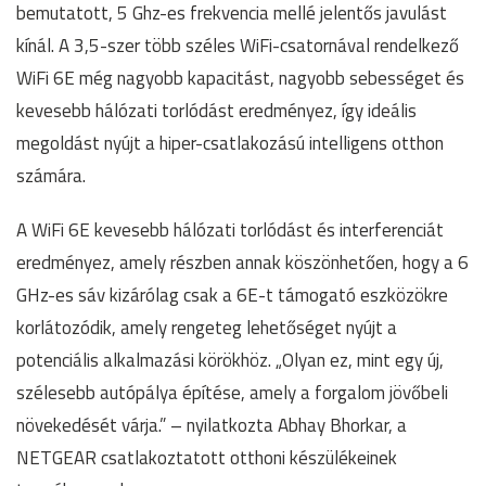
bemutatott, 5 Ghz-es frekvencia mellé jelentős javulást
kínál. A 3,5-szer több széles WiFi-csatornával rendelkező
WiFi 6E még nagyobb kapacitást, nagyobb sebességet és
kevesebb hálózati torlódást eredményez, így ideális
megoldást nyújt a hiper-csatlakozású intelligens otthon
számára.
A WiFi 6E kevesebb hálózati torlódást és interferenciát
eredményez, amely részben annak köszönhetően, hogy a 6
GHz-es sáv kizárólag csak a 6E-t támogató eszközökre
korlátozódik, amely rengeteg lehetőséget nyújt a
potenciális alkalmazási körökhöz. „Olyan ez, mint egy új,
szélesebb autópálya építése, amely a forgalom jövőbeli
növekedését várja.” – nyilatkozta Abhay Bhorkar, a
NETGEAR csatlakoztatott otthoni készülékeinek