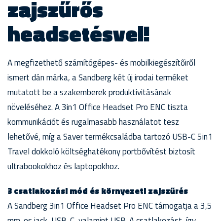
zajszűrős
headsetésvel!
A megfizethető számítógépes- és mobilkiegészítőiről
ismert dán márka, a Sandberg két új irodai terméket
mutatott be a szakemberek produktivitásának
növeléséhez. A 3in1 Office Headset Pro ENC tiszta
kommunikációt és rugalmasabb használatot tesz
lehetővé, míg a Saver termékcsaládba tartozó USB-C 5in1
Travel dokkoló költséghatékony portbővítést biztosít
ultrabookokhoz és laptopokhoz.
3 csatlakozási mód és környezeti zajszűrés
A Sandberg 3in1 Office Headset Pro ENC támogatja a 3,5
mm-es jack, USB-C, valamint USB-A csatlakozást, így