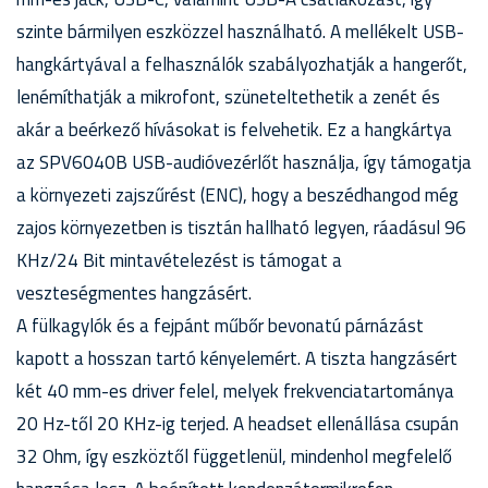
szinte bármilyen eszközzel használható. A mellékelt USB-
hangkártyával a felhasználók szabályozhatják a hangerőt,
lenémíthatják a mikrofont, szüneteltethetik a zenét és
akár a beérkező hívásokat is felvehetik. Ez a hangkártya
az SPV6040B USB-audióvezérlőt használja, így támogatja
a környezeti zajszűrést (ENC), hogy a beszédhangod még
zajos környezetben is tisztán hallható legyen, ráadásul 96
KHz/24 Bit mintavételezést is támogat a
veszteségmentes hangzásért.
A fülkagylók és a fejpánt műbőr bevonatú párnázást
kapott a hosszan tartó kényelemért. A tiszta hangzásért
két 40 mm-es driver felel, melyek frekvenciatartománya
20 Hz-től 20 KHz-ig terjed. A headset ellenállása csupán
32 Ohm, így eszköztől függetlenül, mindenhol megfelelő