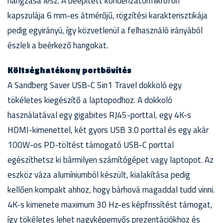
hangzása lesz. A beépített kondenzátormikrofon
kapszulája 6 mm-es átmérőjű, rögzítési karakterisztikája
pedig egyirányú, így közvetlenül a felhasználó irányából
észleli a beérkező hangokat.
Költséghatékony portbővítés
A Sandberg Saver USB-C 5in1 Travel dokkoló egy
tökéletes kiegészítő a laptopodhoz. A dokkoló
használatával egy gigabites RJ45-porttal, egy 4K-s
HDMI-kimenettel, két gyors USB 3.0 porttal és egy akár
100W-os PD-töltést támogató USB-C porttal
egészíthetsz ki bármilyen számítógépet vagy laptopot. Az
eszköz váza alumíniumból készült, kialakítása pedig
kellően kompakt ahhoz, hogy bárhová magaddal tudd vinni.
4K-s kimenete maximum 30 Hz-es képfrissítést támogat,
így tökéletes lehet nagyképernyős prezentációkhoz és