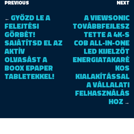
PREVIOUS
NEXT
GYŐZD LE A
A VIEWSONIC
←
FELEJTÉSI
TOVÁBBFEJLESZ
GÖRBÉT!
TETTE A 4K-S
SAJÁTÍTSD EL AZ
COB ALL-IN-ONE
AKTÍV
LED KIJELZŐT
OLVASÁST A
ENERGIATAKARÉ
BOOX EPAPER
KOS
TABLETEKKEL!
KIALAKÍTÁSSAL
A VÁLLALATI
FELHASZNÁLÁS
HOZ
→