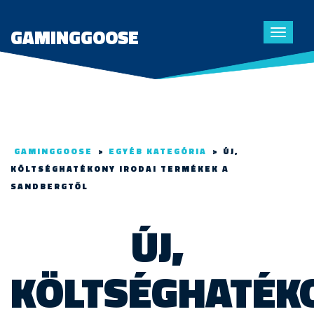
GAMINGGOOSE
Toggle
navigat
GAMINGGOOSE
>
EGYÉB KATEGÓRIA
>
ÚJ,
KÖLTSÉGHATÉKONY IRODAI TERMÉKEK A
SANDBERGTŐL
ÚJ,
KÖLTSÉGHATÉK