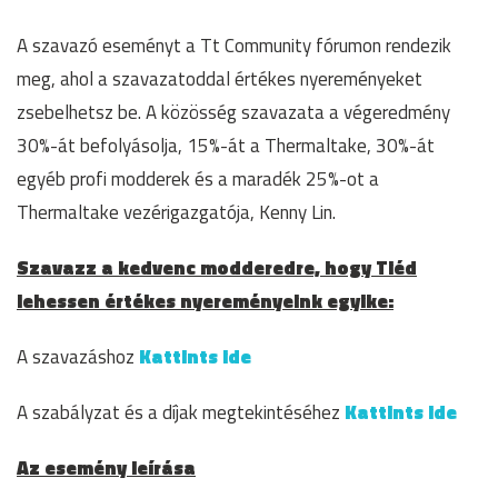
A szavazó eseményt a Tt Community fórumon rendezik
meg, ahol a szavazatoddal értékes nyereményeket
zsebelhetsz be. A közösség szavazata a végeredmény
30%-át befolyásolja, 15%-át a Thermaltake, 30%-át
egyéb profi modderek és a maradék 25%-ot a
Thermaltake vezérigazgatója, Kenny Lin.
Szavazz a kedvenc modderedre, hogy Tiéd
lehessen értékes nyereményeink egyike:
A szavazáshoz
Kattints ide
A szabályzat és a díjak megtekintéséhez
Kattints ide
Az esemény leírása