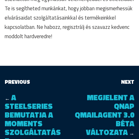
Te is segítheted munkánkat, hogy jobban megismerhessük
elvárásaidat szolgáltatásainkkal és termékeinkkel
kapcsolatban. Ne habozz, regisztrálj és szavazz kedvenc
moddolt hardveredre!
PREVIOUS
NEXT
A
MEGJELENT A
←
STEELSERIES
QNAP
BEMUTATJA A
QMAILAGENT 3.0
MOMENTS
BÉTA
SZOLGÁLTATÁS
VÁLTOZATA
→