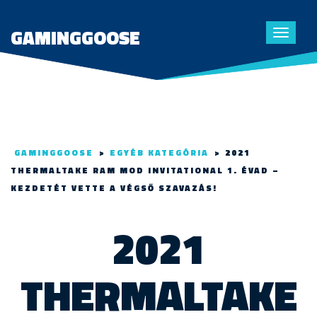
GAMINGGOOSE
Toggle
navigat
GAMINGGOOSE
>
EGYÉB KATEGÓRIA
>
2021
THERMALTAKE RAM MOD INVITATIONAL 1. ÉVAD –
KEZDETÉT VETTE A VÉGSŐ SZAVAZÁS!
2021
THERMALTAKE