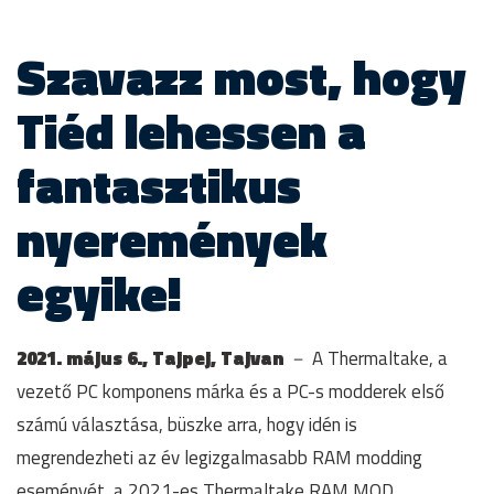
Szavazz most, hogy
Tiéd lehessen a
fantasztikus
nyeremények
egyike!
2021. május 6., Tajpej, Tajvan
－ A Thermaltake, a
vezető PC komponens márka és a PC-s modderek első
számú választása, büszke arra, hogy idén is
megrendezheti az év legizgalmasabb RAM modding
eseményét, a 2021-es Thermaltake RAM MOD