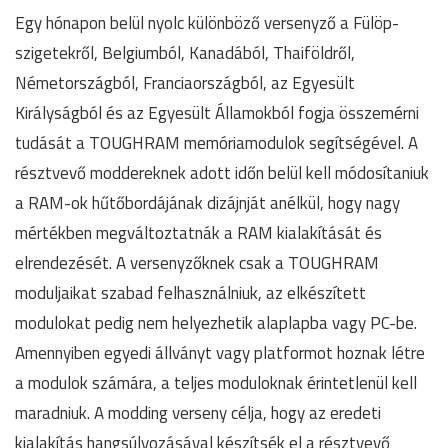
Egy hónapon belül nyolc különböző versenyző a Fülöp-
szigetekről, Belgiumból, Kanadából, Thaiföldről,
Németországból, Franciaországból, az Egyesült
Királyságból és az Egyesült Államokból fogja összemérni
tudását a TOUGHRAM memóriamodulok segítségével. A
résztvevő moddereknek adott időn belül kell módosítaniuk
a RAM-ok hűtőbordájának dizájnját anélkül, hogy nagy
mértékben megváltoztatnák a RAM kialakítását és
elrendezését. A versenyzőknek csak a TOUGHRAM
moduljaikat szabad felhasználniuk, az elkészített
modulokat pedig nem helyezhetik alaplapba vagy PC-be.
Amennyiben egyedi állványt vagy platformot hoznak létre
a modulok számára, a teljes moduloknak érintetlenül kell
maradniuk. A modding verseny célja, hogy az eredeti
kialakítás hangsúlyozásával készítsék el a résztvevő