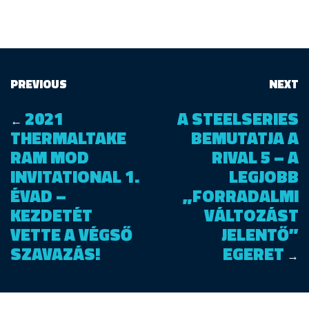
PREVIOUS
NEXT
2021
A STEELSERIES
←
THERMALTAKE
BEMUTATJA A
RAM MOD
RIVAL 5 – A
INVITATIONAL 1.
LEGJOBB
ÉVAD –
„FORRADALMI
KEZDETÉT
VÁLTOZÁST
VETTE A VÉGSŐ
JELENTŐ”
SZAVAZÁS!
EGERET
→