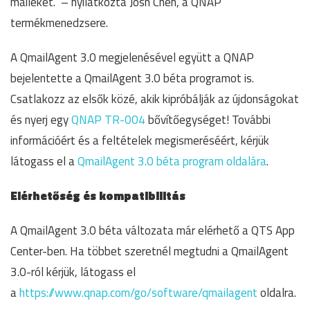
maileket.” – nyilatkozta Josh Chen, a QNAP
termékmenedzsere.
A QmailAgent 3.0 megjelenésével együtt a QNAP
bejelentette a QmailAgent 3.0 béta programot is.
Csatlakozz az elsők közé, akik kipróbálják az újdonságokat
és nyerj egy
QNAP TR-004
bővítőegységet! További
információért és a feltételek megismeréséért, kérjük
látogass el a
QmailAgent 3.0 béta program oldalára
.
Elérhetőség és kompatibilitás
A QmailAgent 3.0 béta változata már elérhető a QTS App
Center-ben. Ha többet szeretnél megtudni a QmailAgent
3.0-ról kérjük, látogass el
a
https://www.qnap.com/go/software/qmailagent
oldalra.