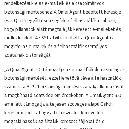
rendelkezésükre az e-mailjeik és a csatolmányok
biztonsági mentéséhez. A QmailAgent beépített keresője
és a Qsirch együttesen segítik a felhasználókat abban,
hogy pillanatok alatt megtalálják keresett e-maileket és
mellékleteket. Az SSL átvitel mellett a QmailAgent is
megvédi az e-mailek és a felhasználók személyes
adatainak biztonságát.
„A QmailAgent 3.0 támogatja az e-mail fiókok másodlagos
biztonsági mentését, ezzel lehetővé téve a felhasználók
számára a 3-2-1 biztonsági mentési szabály alkamazását
a megbízható adatvédelem érdekében. A QmailAgent 3.0
emellett támogatja a teljesen szöveges alapú Qsirch
keresőmotort is, hogy a felhasználók könnyedén
megtalálhassák az általuk keresett fájlokat és e-