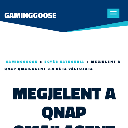
GAMINGGOOSE
Toggle
navigat
GAMINGGOOSE
>
EGYÉB KATEGÓRIA
>
MEGJELENT A
QNAP QMAILAGENT 3.0 BÉTA VÁLTOZATA
MEGJELENT A
QNAP