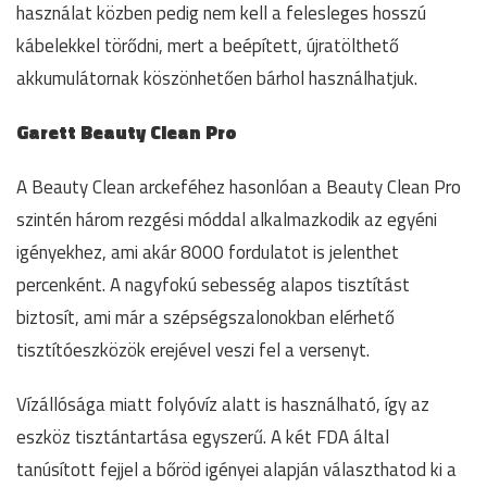
használat közben pedig nem kell a felesleges hosszú
kábelekkel törődni, mert a beépített, újratölthető
akkumulátornak köszönhetően bárhol használhatjuk.
Garett Beauty Clean Pro
A Beauty Clean arckeféhez hasonlóan a Beauty Clean Pro
szintén három rezgési móddal alkalmazkodik az egyéni
igényekhez, ami akár 8000 fordulatot is jelenthet
percenként. A nagyfokú sebesség alapos tisztítást
biztosít, ami már a szépségszalonokban elérhető
tisztítóeszközök erejével veszi fel a versenyt.
Vízállósága miatt folyóvíz alatt is használható, így az
eszköz tisztántartása egyszerű. A két FDA által
tanúsított fejjel a bőröd igényei alapján választhatod ki a