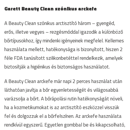
Garett Beauty Clean szónikus arckefe
A Beauty Clean szónikus arctisztító három – gyengéd,
erős, illetve vegyes – rezgésmóddal igazodik a különböző
bőrtípusokhoz, így mindenki igényeinek megfelel. Kellemes
használata mellett, hatékonysága is bizonyított, hiszen 2
féle FDA tanúsított szilikonbetéttel rendelkezik, amelyek
biztosítják a higiénikus és biztonságos használatot.
A Beauty Clean arckefe már napi 2 perces használat után
láthatóan javítja a bőr egyenletességét és világosabbá
varázsolja a bőrt. A bőrápolási rutin hatékonyságát növeli,
ha a kozmetikumokat is az arctisztító eszközzel visszük
fel és dolgozzuk el a bőrfelszínen. Az arckefe használata
rendkívül egyszerű. Egyetlen gombbal be és kikapcsolható,