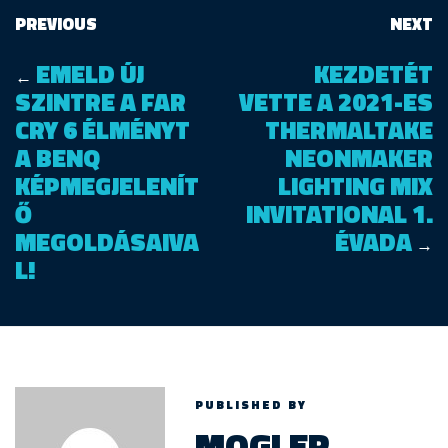
PREVIOUS
NEXT
EMELD ÚJ
KEZDETÉT
←
SZINTRE A FAR
VETTE A 2021-ES
CRY 6 ÉLMÉNYT
THERMALTAKE
A BENQ
NEONMAKER
KÉPMEGJELENÍT
LIGHTING MIX
Ő
INVITATIONAL 1.
MEGOLDÁSAIVA
ÉVADA
→
L!
PUBLISHED BY
MOGLER