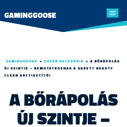
GAMINGGOOSE
Toggle
navigat
GAMINGGOOSE
>
EGYÉB KATEGÓRIA
>
A BŐRÁPOLÁS
ÚJ SZINTJE – BEMUTATKOZNAK A GARETT BEAUTY
CLEAN ARCTISZTÍTÓI
A BŐRÁPOLÁS
ÚJ SZINTJE –