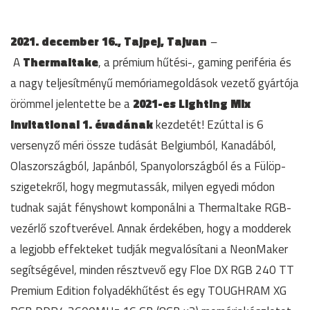
2021. december 16., Tajpej, Tajvan
–
A
Thermaltake
, a prémium hűtési-, gaming periféria és
a nagy teljesítményű memóriamegoldások vezető gyártója
örömmel jelentette be a
2021-es Lighting Mix
Invitational 1. évadának
kezdetét! Ezúttal is 6
versenyző méri össze tudását Belgiumból, Kanadából,
Olaszországból, Japánból, Spanyolországból és a Fülöp-
szigetekről, hogy megmutassák, milyen egyedi módon
tudnak saját fényshowt komponálni a Thermaltake RGB-
vezérlő szoftverével. Annak érdekében, hogy a modderek
a legjobb effekteket tudják megvalósítani a NeonMaker
segítségével, minden résztvevő egy Floe DX RGB 240 TT
Premium Edition folyadékhűtést és egy TOUGHRAM XG