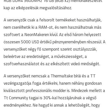
RGB DDR4 3600MHz 16 GB (8GB x2) memóriakészletet
kap az elképzelésük megvalósításához.
A versenyzők csak a felsorolt termékeket használhatják,
nem cserélhetik ki a RAM-ot, és nem használhatnak más
szoftvert a NeonMakeren kívül. Az első három helyezett
összesen 5000 USD értékű pénznyereményben részesül. A
versenyzőket négy fő szempont szerint osztályozzák,
beleértve az eredetiséget, a művésziességet, a
szoftverhasználatot és az elkészített videó minőségét.
A versenyzőket nemcsak a Thermaltake bírái és a TT
vezérigazgatója fogja értékelni, hanem néhány gondosan
kiválasztott professzionális modder is. Mindezek mellett a
Tt Community tagjai is 30%-kal hozzájárulnak a végső
eredményekhez. Ne hagyd ki annak a lehetőségét, hogy