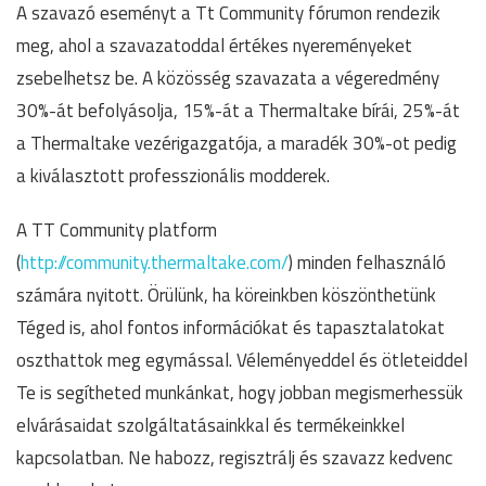
A szavazó eseményt a Tt Community fórumon rendezik
meg, ahol a szavazatoddal értékes nyereményeket
zsebelhetsz be. A közösség szavazata a végeredmény
30%-át befolyásolja, 15%-át a Thermaltake bírái, 25%-át
a Thermaltake vezérigazgatója, a maradék 30%-ot pedig
a kiválasztott professzionális modderek.
A TT Community platform
(
http://community.thermaltake.com/
) minden felhasználó
számára nyitott. Örülünk, ha köreinkben köszönthetünk
Téged is, ahol fontos információkat és tapasztalatokat
oszthattok meg egymással. Véleményeddel és ötleteiddel
Te is segítheted munkánkat, hogy jobban megismerhessük
elvárásaidat szolgáltatásainkkal és termékeinkkel
kapcsolatban. Ne habozz, regisztrálj és szavazz kedvenc