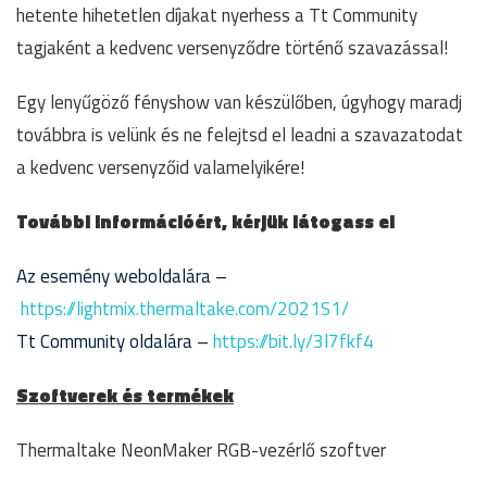
hetente hihetetlen díjakat nyerhess a Tt Community
tagjaként a kedvenc versenyződre történő szavazással!
Egy lenyűgöző fényshow van készülőben, úgyhogy maradj
továbbra is velünk és ne felejtsd el leadni a szavazatodat
a kedvenc versenyzőid valamelyikére!
További információért, kérjük látogass el
Az esemény weboldalára –
https://lightmix.thermaltake.com/2021S1/
Tt Community oldalára –
https://bit.ly/3l7fkf4
Szoftverek és termékek
Thermaltake NeonMaker RGB-vezérlő szoftver