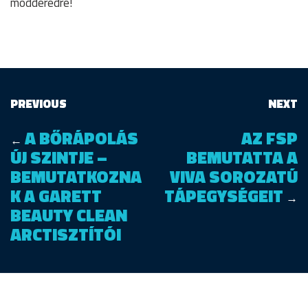
modderedre!
PREVIOUS
NEXT
A BŐRÁPOLÁS
AZ FSP
←
ÚJ SZINTJE –
BEMUTATTA A
BEMUTATKOZNA
VIVA SOROZATÚ
K A GARETT
TÁPEGYSÉGEIT
→
BEAUTY CLEAN
ARCTISZTÍTÓI