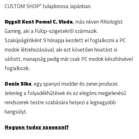
CUSTOM SHOP” tulajdonosa Japánban.
Rygell Kent Pomel C. Visda
, más néven RKiologist
Gaming, aki a Fülöp-szigetekről származik.
Szakújságíróként 9 hónapja kezdett el foglalkozni a PC
modok létrehozásával, aki ezt követően hivatást is
váltott, manapság pedig már csak PC modok készítésével
foglalkozik.
Denis Siks
, egy spanyol modder és zenei producer.
Jelenleg a folyadékhűtések és az elegáns megjelenésű
rendszerek testre szabására helyezi a legnagyobb
hangsúlyt.
Hogyan tudsz szavazni?