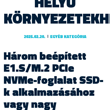
HELYŰ
KÖRNYEZETEKH
2025.02.20.
EGYÉB KATEGÓRIA
Három beépített
E1.S/M.2 PCIe
NVMe-foglalat SSD-
k alkalmazásához
vagy nagy