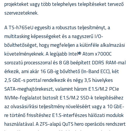
projekteket vagy több telephelyes telepítéseket tervező
szervezeteknek.
A TS-h765eU egyesíti a robusztus teljesítményt, a
multitasking képességeket és a nagyszerű I/O-
bővíthetőséget, hogy megfeleljen a különféle alkalmazási
követelményeknek. A legújabb Intel® Atom x7000C
sorozatú processzorral és 8 GB beépített DDR5 RAM-mal
érkezik, ami akár 16 GB-ig bővíthető (In-Band ECC), két
2,5 GbE-s porttal rendelkezik és négy 3,5 hüvelykes
SATA-meghajtórekeszt, valamint három E1.S/M.2 PCIe
NVMe-foglalatot biztosít E1.S/M.2 SSD-k telepítéséhez
az olvasási/írási teljesítmény növeléséért vagy a 10 GbE-
re történő frissítéshez E1.S-interfészes hálózati modulok
használatával. A ZFS-alapú QuTS hero operációs rendszert