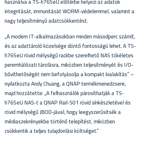
használva a TS-h765eU előtérbe helyezi az adatok
integritását, immunitását WORM-védelemmel, valamint a
nagy teljesítményű adatcsökkentést.
„A modern IT-alkalmazásokban minden másodperc számít,
és az adattároló közelsége döntő fontosságú lehet. A TS-
h765eU rövid mélységű rackbe szerelhető NAS tökéletes
peremhálózati tárolásra, miközben teljesítményét és I/O-
bővíthetőségét nem befolyásolja a kompakt kialakítás” –
nyilatkozta Andy Chuang, a QNAP termékmenedzsere,
majd hozzátette: „A felhasználók párosíthatják a TS-
h765eU NAS-t a QNAP Rail-S01 rövid sínkészletével és
rövid mélységű JBOD-jával, hogy leegyszerűsítsék a
médiaszekrényekbe történő telepítést, miközben
csökkentik a teljes tulajdonlási költséget.”