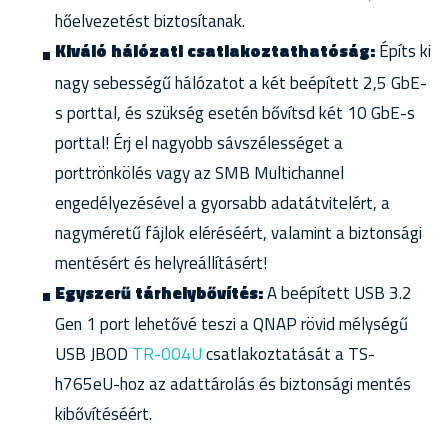
hőelvezetést biztosítanak.
Kiváló hálózati csatlakoztathatóság:
Építs ki
nagy sebességű hálózatot a két beépített 2,5 GbE-
s porttal, és szükség esetén bővítsd két 10 GbE-s
porttal! Érj el nagyobb sávszélességet a
porttrönkölés vagy az SMB Multichannel
engedélyezésével a gyorsabb adatátvitelért, a
nagyméretű fájlok eléréséért, valamint a biztonsági
mentésért és helyreállításért!
Egyszerű tárhelybővítés:
A beépített USB 3.2
Gen 1 port lehetővé teszi a QNAP rövid mélységű
USB JBOD
TR-004U
csatlakoztatását a TS-
h765eU-hoz az adattárolás és biztonsági mentés
kibővítéséért.