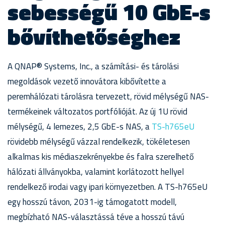
sebességű 10 GbE-s
bővíthetőséghez
A QNAP® Systems, Inc., a számítási- és tárolási
megoldások vezető innovátora kibővítette a
peremhálózati tárolásra tervezett, rövid mélységű NAS-
termékeinek változatos portfólióját. Az új 1U rövid
mélységű, 4 lemezes, 2,5 GbE-s NAS, a
TS-h765eU
rövidebb mélységű vázzal rendelkezik, tökéletesen
alkalmas kis médiaszekrényekbe és falra szerelhető
hálózati állványokba, valamint korlátozott hellyel
rendelkező irodai vagy ipari környezetben. A TS-h765eU
egy hosszú távon, 2031-ig támogatott modell,
megbízható NAS-választássá téve a hosszú távú