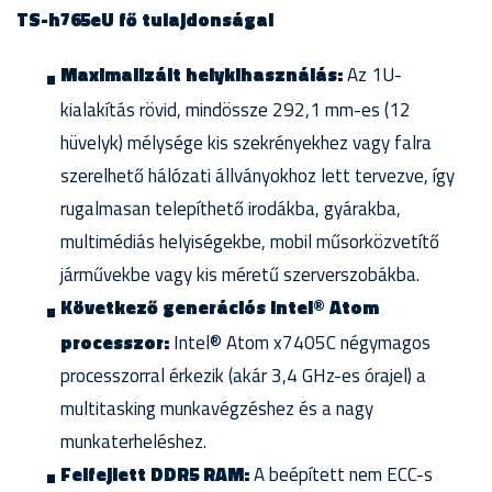
TS-h765eU fő tulajdonságai
Maximalizált helykihasználás:
Az 1U-
kialakítás rövid, mindössze 292,1 mm-es (12
hüvelyk) mélysége kis szekrényekhez vagy falra
szerelhető hálózati állványokhoz lett tervezve, így
rugalmasan telepíthető irodákba, gyárakba,
multimédiás helyiségekbe, mobil műsorközvetítő
járművekbe vagy kis méretű szerverszobákba.
Következő generációs Intel® Atom
processzor:
Intel® Atom x7405C négymagos
processzorral érkezik (akár 3,4 GHz-es órajel) a
multitasking munkavégzéshez és a nagy
munkaterheléshez.
Felfejlett DDR5 RAM:
A beépített nem ECC-s