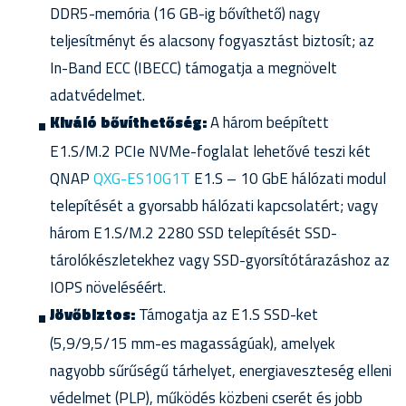
DDR5-memória (16 GB-ig bővíthető) nagy
teljesítményt és alacsony fogyasztást biztosít; az
In-Band ECC (IBECC) támogatja a megnövelt
adatvédelmet.
Kiváló bővíthetőség:
A három beépített
E1.S/M.2 PCIe NVMe-foglalat lehetővé teszi két
QNAP
QXG-ES10G1T
E1.S – 10 GbE hálózati modul
telepítését a gyorsabb hálózati kapcsolatért; vagy
három E1.S/M.2 2280 SSD telepítését SSD-
tárolókészletekhez vagy SSD-gyorsítótárazáshoz az
IOPS növeléséért.
Jövőbiztos:
Támogatja az E1.S SSD-ket
(5,9/9,5/15 mm-es magasságúak), amelyek
nagyobb sűrűségű tárhelyet, energiaveszteség elleni
védelmet (PLP), működés közbeni cserét és jobb