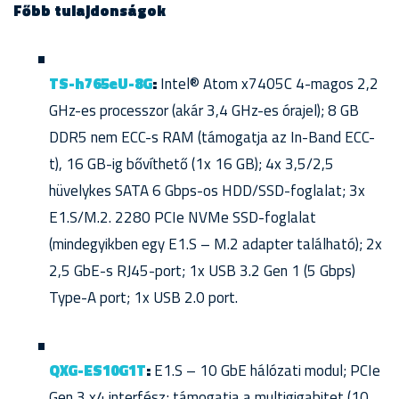
Főbb tulajdonságok
TS-h765eU-8G
:
Intel® Atom x7405C 4-magos 2,2
GHz-es processzor (akár 3,4 GHz-es órajel); 8 GB
DDR5 nem ECC-s RAM (támogatja az In-Band ECC-
t), 16 GB-ig bővíthető (1x 16 GB); 4x 3,5/2,5
hüvelykes SATA 6 Gbps-os HDD/SSD-foglalat; 3x
E1.S/M.2. 2280 PCIe NVMe SSD-foglalat
(mindegyikben egy E1.S – M.2 adapter található); 2x
2,5 GbE-s RJ45-port; 1x USB 3.2 Gen 1 (5 Gbps)
Type-A port; 1x USB 2.0 port.
QXG-ES10G1T
:
E1.S – 10 GbE hálózati modul; PCIe
Gen 3 x4 interfész; támogatja a multigigabitet (10