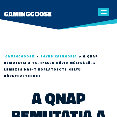
GAMINGGOOSE
Toggle
navigat
GAMINGGOOSE
>
EGYÉB KATEGÓRIA
>
A QNAP
BEMUTATJA A TS-H765EU RÖVID MÉLYSÉGŰ, 4
LEMEZES NAS-T KORLÁTOZOTT HELYŰ
KÖRNYEZETEKHEZ
A QNAP
BEMUTATJA A