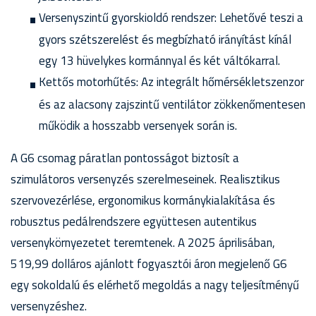
Versenyszintű gyorskioldó rendszer: Lehetővé teszi a
gyors szétszerelést és megbízható irányítást kínál
egy 13 hüvelykes kormánnyal és két váltókarral.
Kettős motorhűtés: Az integrált hőmérsékletszenzor
és az alacsony zajszintű ventilátor zökkenőmentesen
működik a hosszabb versenyek során is.
A G6 csomag páratlan pontosságot biztosít a
szimulátoros versenyzés szerelmeseinek. Realisztikus
szervovezérlése, ergonomikus kormánykialakítása és
robusztus pedálrendszere együttesen autentikus
versenykörnyezetet teremtenek. A 2025 áprilisában,
519,99 dolláros ajánlott fogyasztói áron megjelenő G6
egy sokoldalú és elérhető megoldás a nagy teljesítményű
versenyzéshez.