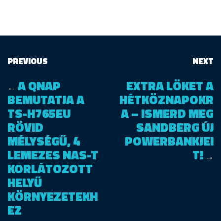
PREVIOUS
NEXT
A QNAP
EXTRA LÖKET A
←
BEMUTATJA A
HÉTKÖZNAPOKR
TS-H765EU
A – ISMERD MEG
RÖVID
SANDBERG ÚJ
MÉLYSÉGŰ, 4
POWERBANKJEI
LEMEZES NAS-T
T!
→
KORLÁTOZOTT
HELYŰ
KÖRNYEZETEKH
EZ