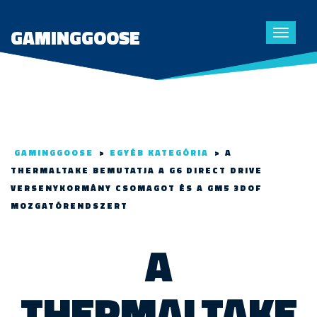
GAMINGGOOSE
Toggle
navigat
GAMINGGOOSE
>
EGYÉB KATEGÓRIA
>
A
THERMALTAKE BEMUTATJA A G6 DIRECT DRIVE
VERSENYKORMÁNY CSOMAGOT ÉS A GM5 3DOF
MOZGATÓRENDSZERT
A
THERMALTAKE