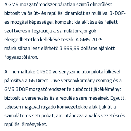
A GM5 mozgatórendszer páratlan szintű elmerülést
biztosít valós út- és repülési dinamikát szimulálva. 3-DOF-
es mozgási képességei, kompakt kialakítása és fejlett
szoftveres integrációja a szimulátorrajongók
elengedhetetlen kellékévé teszik. A GM5 2025
márciusában lesz elérhető 3 999,99 dolláros ajánlott
fogyasztói áron.
A Thermaltake GR500 versenyszimulátor pilótafülkével
párosítva a G6 Direct Drive versenykormány csomag és a
GM5 3DOF mozgatórendszer felturbózott játékélményt
biztosít a versenyzés és a repülés szerelmeseinek. Együtt,
teljesen magával ragadó környezetekké alakítják át a
szimulátoros setupokat, ami utánozza a valós vezetési és
repülési élményeket.