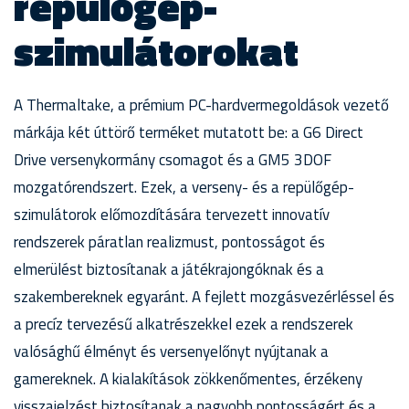
repülőgép-
szimulátorokat
A Thermaltake, a prémium PC-hardvermegoldások vezető
márkája két úttörő terméket mutatott be: a G6 Direct
Drive versenykormány csomagot és a GM5 3DOF
mozgatórendszert. Ezek, a verseny- és a repülőgép-
szimulátorok előmozdítására tervezett innovatív
rendszerek páratlan realizmust, pontosságot és
elmerülést biztosítanak a játékrajongóknak és a
szakembereknek egyaránt. A fejlett mozgásvezérléssel és
a precíz tervezésű alkatrészekkel ezek a rendszerek
valósághű élményt és versenyelőnyt nyújtanak a
gamereknek. A kialakítások zökkenőmentes, érzékeny
visszajelzést biztosítanak a nagyobb pontosságért és a