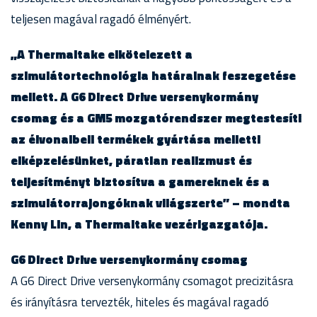
teljesen magával ragadó élményért.
„A Thermaltake elkötelezett a
szimulátortechnológia határainak feszegetése
mellett. A G6 Direct Drive versenykormány
csomag és a GM5 mozgatórendszer megtestesíti
az élvonalbeli termékek gyártása melletti
elképzelésünket, páratlan realizmust és
teljesítményt biztosítva a gamereknek és a
szimulátorrajongóknak világszerte” – mondta
Kenny Lin, a Thermaltake vezérigazgatója.
G6 Direct Drive versenykormány csomag
A G6 Direct Drive versenykormány csomagot precizitásra
és irányításra tervezték, hiteles és magával ragadó