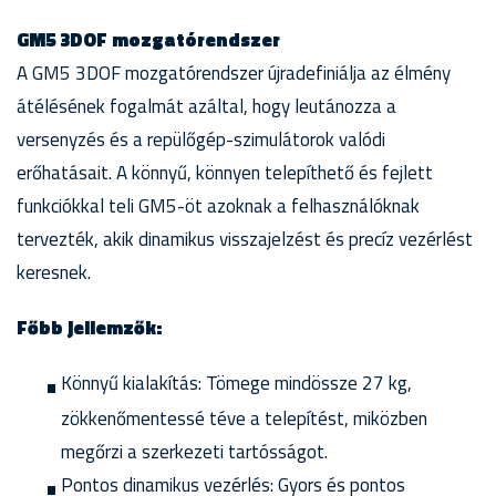
GM5 3DOF mozgatórendszer
A GM5 3DOF mozgatórendszer újradefiniálja az élmény
átélésének fogalmát azáltal, hogy leutánozza a
versenyzés és a repülőgép-szimulátorok valódi
erőhatásait. A könnyű, könnyen telepíthető és fejlett
funkciókkal teli GM5-öt azoknak a felhasználóknak
tervezték, akik dinamikus visszajelzést és precíz vezérlést
keresnek.
Főbb jellemzők:
Könnyű kialakítás: Tömege mindössze 27 kg,
zökkenőmentessé téve a telepítést, miközben
megőrzi a szerkezeti tartósságot.
Pontos dinamikus vezérlés: Gyors és pontos