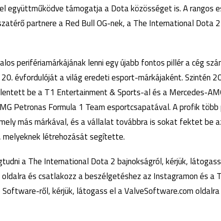
el együttműködve támogatja a Dota közösséget is. A rangos e
sszatérő partnere a Red Bull OG-nek, a The International Dota 
talos perifériamárkájának lenni egy újabb fontos pillér a cég sz
20. évfordulóját a világ eredeti esport-márkájaként. Szintén 2
elentett be a T1 Entertainment & Sports-al és a Mercedes-AM
G Petronas Formula 1 Team esportcsapatával. A profik több p
rmely más márkával, és a vállalat továbbra is sokat fektet be 
 melyeknek létrehozását segítette.
udni a The International Dota 2 bajnokságról, kérjük, látogass
oldalra és csatlakozz a beszélgetéshez az Instagramon és a T
 Software-ről, kérjük, látogass el a ValveSoftware.com oldalra