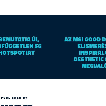
BEMUTATJA ÚJ,
AZ MSI GOOD 
ÓFÜGGETLEN 5G
ELISMERÉ
 HOTSPOTJÁT
INSPIRÁL
AESTHETIC
MEGVAL
PUBLISHED BY