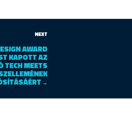
NEXT
DESIGN AWARD
ST KAPOTT AZ
Ó TECH MEETS
 SZELLEMÉNEK
ÓSÍTÁSÁÉRT
→