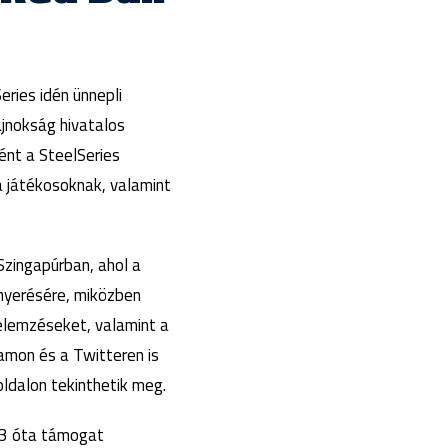
ries idén ünnepli
ajnokság hivatalos
ént a SteelSeries
 a játékosoknak, valamint
Szingapúrban, ahol a
nyerésére, miközben
elemzéseket, valamint a
amon és a Twitteren is
ldalon tekinthetik meg.
013 óta támogat