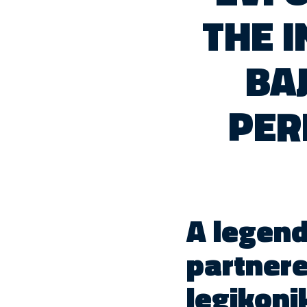
THE 
BA
PER
A legen
partnere
legikoni