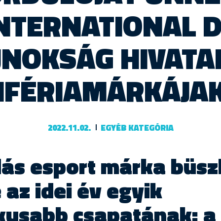
INTERNATIONAL D
JNOKSÁG HIVATA
IFÉRIAMÁRKÁJA
2022.11.02.
EGYÉB KATEGÓRIA
dás esport márka büsz
 az idei év egyik
kusabb csapatának: a 