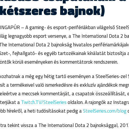
kétszeres bajnok)
GAPÚR – A gaming- és esport-perifériákban világelső SteelSe
ilág legnagyobb esport versenye, a The International Dota 2 b
 The International Dota 2 bajnokság hivatalos perifériamárkájak
yűzet-, fejhallgató- és egyéb tartozékainak kínálatát biztosítja
 döntők körüli eseményeken és kommentátorok rendszerein.
lkozhatnak a még egy hétig tartó eseményen a SteelSeries-zel 
sít a termékeivel való ismerkedésre és exkluzív ajándékok meg
beleértve a meccsek kommentárját, a csapatok összeállítását, 
nterjúkat a
Twitch.TV/SteelSeries
oldalon. A rajongók az Instagr
bb hírekről, a heti tudósításokat pedig a
SteelSeries.com/blog
o
ltra tekint vissza a The International Dota 2 bajnoksággal, 2