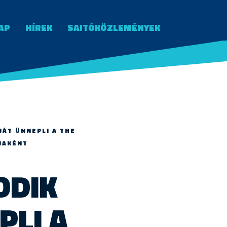
AP
HÍREK
SAJTÓKÖZLEMÉNYEK
JÁT ÜNNEPLI A THE
JAKÉNT
ODIK
PLI A