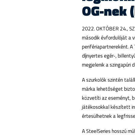
OG-nek (
2022. OKTÓBER 24., SZIN
második évfordulóját a v
perifériapartnereként. A
díjnyertes egér-, billent
megjelenik a szingapúri
A szurkolók szintén talá
márka lehetőséget bizto
közvetíti az eseményt, 
játékosokkal készített i
értesülhetnek a legfrisse
A SteelSeries hosszú mú