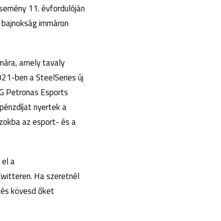
semény 11. évfordulóján
2 bajnokság immáron
ámára, amely tavaly
021-ben a SteelSeries új
G Petronas Esports
énzdíjat nyertek a
azokba az esport- és a
 el a
witteren. Ha szeretnél
 és kövesd őket