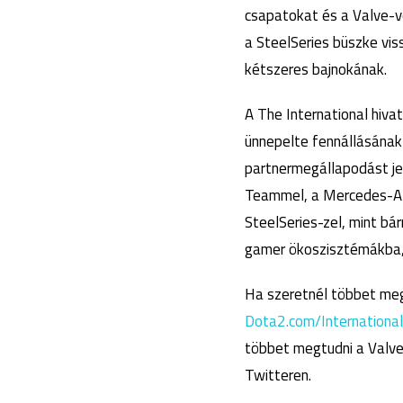
csapatokat és a Valve-v
a SteelSeries büszke vi
kétszeres bajnokának.
A The International hiva
ünnepelte fennállásának 
partnermegállapodást j
Teammel, a Mercedes-AM
SteelSeries-zel, mint bá
gamer ökoszisztémákba,
Ha szeretnél többet megt
Dota2.com/International
többet megtudni a Valve
Twitteren.