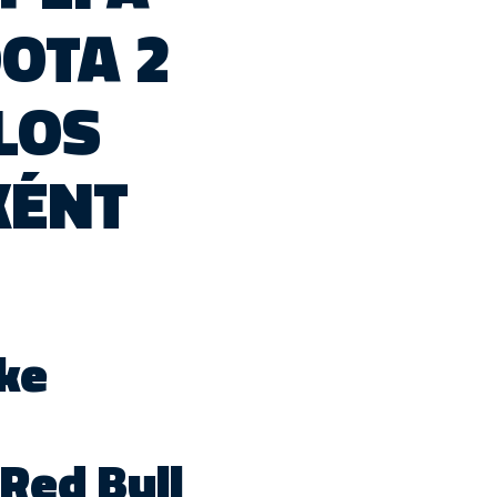
OTA 2
LOS
KÉNT
ke
Red Bull