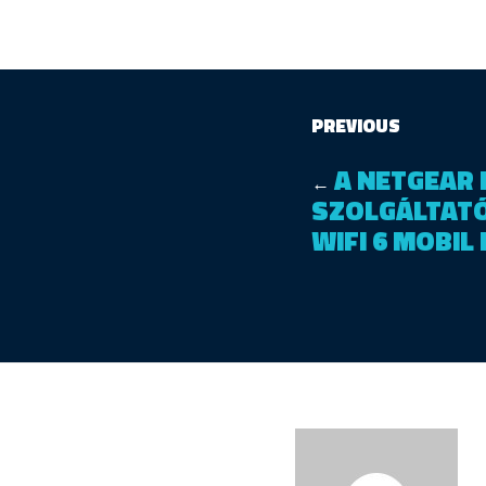
PREVIOUS
A NETGEAR 
←
SZOLGÁLTAT
WIFI 6 MOBIL