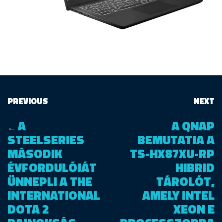
PREVIOUS
NEXT
A
A QNAP
←
STEELSERIES
BEMUTATJA A
MÁSODIK
TS-HX87XU-RP
ÉVFORDULÓJÁT
HIBRID
ÜNNEPLI A THE
TÁROLÓT,
INTERNATIONAL
AMELY INTEL
DOTA 2
XEON E