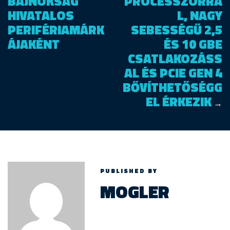
BAJNOKSÁG
PROCESSZORRA
HIVATALOS
L, NAGY
PERIFÉRIAMÁRK
SEBESSÉGŰ 2,5
ÁJAKÉNT
ÉS 10 GBE
CSATLAKOZÁSS
AL ÉS PCIE GEN 4
BŐVÍTHETŐSÉGG
EL ÉRKEZIK
→
PUBLISHED BY
MOGLER