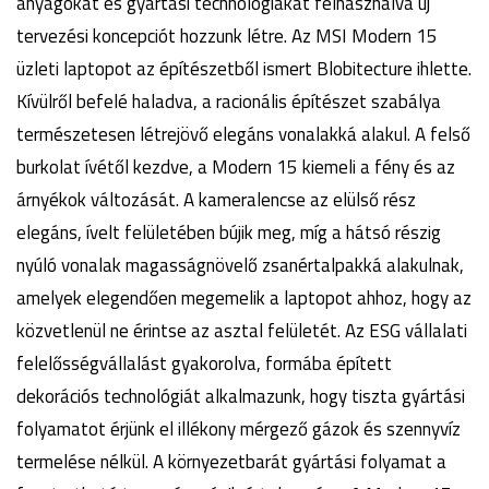
anyagokat és gyártási technológiákat felhasználva új
tervezési koncepciót hozzunk létre. Az MSI Modern 15
üzleti laptopot az építészetből ismert Blobitecture ihlette.
Kívülről befelé haladva, a racionális építészet szabálya
természetesen létrejövő elegáns vonalakká alakul. A felső
burkolat ívétől kezdve, a Modern 15 kiemeli a fény és az
árnyékok változását. A kameralencse az elülső rész
elegáns, ívelt felületében bújik meg, míg a hátsó részig
nyúló vonalak magasságnövelő zsanértalpakká alakulnak,
amelyek elegendően megemelik a laptopot ahhoz, hogy az
közvetlenül ne érintse az asztal felületét. Az ESG vállalati
felelősségvállalást gyakorolva, formába épített
dekorációs technológiát alkalmazunk, hogy tiszta gyártási
folyamatot érjünk el illékony mérgező gázok és szennyvíz
termelése nélkül. A környezetbarát gyártási folyamat a