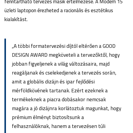
fenntartható tervezés másik értelmezése. A Modern 15
üzleti laptopon érezheted a racionális és esztétikus
kialakítást.
„A többi formatervezési díjtól eltérően a GOOD
DESIGN AWARD megköveteli a tervezőktől, hogy
jobban figyeljenek a világ változásaira, majd
reagáljanak és cselekedjenek a tervezés során,
amit a globális dizájn és ipar fejlődési
mérföldkövének tartanak. Ezért ezeknek a
termékeknek a piacra dobásakor nemcsak
magára a jó dizájnra korlátoztuk magunkat, hogy
prémium élményt biztosítsunk a
felhasználóknak, hanem a tervezésen túli