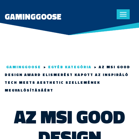
GAMINGGOOSE
Toggle
navigat
GAMINGGOOSE
>
EGYÉB KATEGÓRIA
>
AZ MSI GOOD
DESIGN AWARD ELISMERÉST KAPOTT AZ INSPIRÁLÓ
TECH MEETS AESTHETIC SZELLEMÉNEK
MEGVALÓSÍTÁSÁÉRT
AZ MSI GOOD
DESIGN