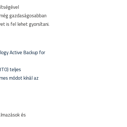
gítségével
zió még gazdaságosabban
 is fel lehet gyorsítani.
logy Active Backup for
RTO) teljes
lmes módot kínál az
almazások és