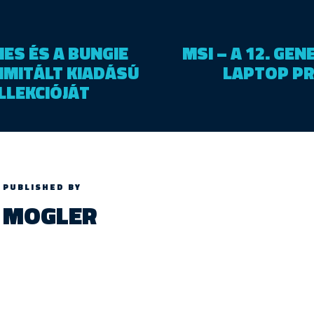
IES ÉS A BUNGIE
MSI – A 12. GEN
IMITÁLT KIADÁSÚ
LAPTOP P
LLEKCIÓJÁT
PUBLISHED BY
MOGLER