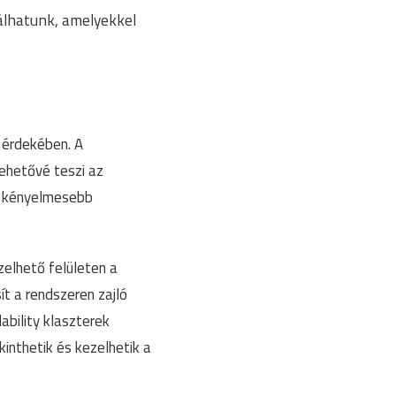
rálhatunk, amelyekkel
 érdekében. A
ehetővé teszi az
l kényelmesebb
zelhető felületen a
t a rendszeren zajló
ability klaszterek
nthetik és kezelhetik a