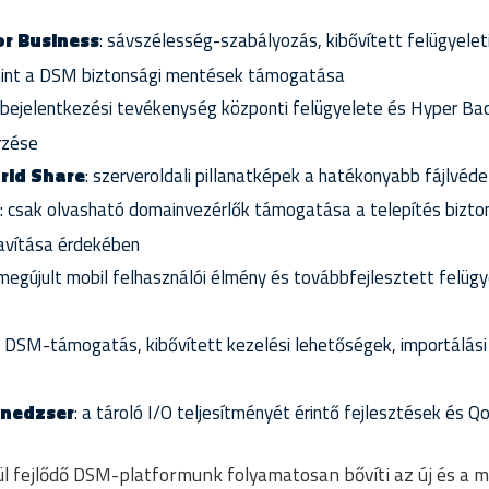
or Business
: sávszélesség-szabályozás, kibővített felügyeleti
int a DSM biztonsági mentések támogatása
a bejelentkezési tevékenység központi felügyelete és Hyper Ba
rzése
rid Share
: szerveroldali pillanatképek a hatékonyabb fájlvé
: csak olvasható domainvezérlők támogatása a telepítés bizt
avítása érdekében
 megújult mobil felhasználói élmény és továbbfejlesztett felügye
lis DSM-támogatás, kibővített kezelési lehetőségek, importálási
enedzser
: a tároló I/O teljesítményét érintő fejlesztések és
ül fejlődő DSM-platformunk folyamatosan bővíti az új és a m