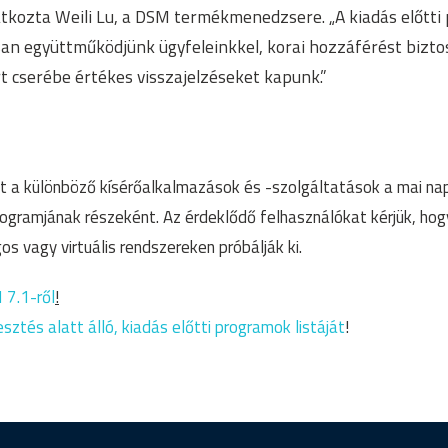
atkozta Weili Lu, a DSM termékmenedzsere. „A kiadás előtt
san együttműködjünk ügyfeleinkkel, korai hozzáférést biztos
t cserébe értékes visszajelzéseket kapunk.”
t a különböző kísérőalkalmazások és -szolgáltatások a mai na
rogramjának részeként. Az érdeklődő felhasználókat kérjük, hogy
s vagy virtuális rendszereken próbálják ki.
 7.1-ről
!
sztés alatt álló, kiadás előtti programok listáját
!