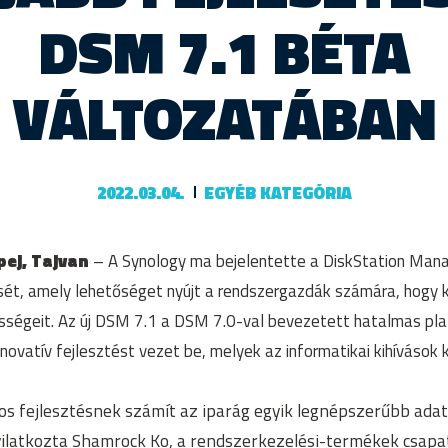
DSM 7.1 BÉTA
VÁLTOZATÁBAN
2022.03.04.
EGYÉB KATEGÓRIA
jpej, Tajvan
– A Synology ma bejelentette a DiskStation Mana
ét, amely lehetőséget nyújt a rendszergazdák számára, hogy 
sségeit. Az új DSM 7.1 a DSM 7.0-val bevezetett hatalmas plat
ovatív fejlesztést vezet be, melyek az informatikai kihívások 
os fejlesztésnek számít az iparág egyik legnépszerűbb adat
yilatkozta Shamrock Ko, a rendszerkezelési-termékek csap