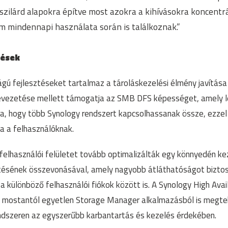
tt szilárd alapokra építve most azokra a kihívásokra koncent
rm mindennapi használata során is találkoznak.”
tések
gú fejlesztéseket tartalmaz a tároláskezelési élmény javítása
bevezetése mellett támogatja az SMB DFS képességet, amely l
a, hogy több Synology rendszert kapcsolhassanak össze, ezze
va a felhasználóknak.
felhasználói felületet tovább optimalizálták egy könnyedén ke
tésének összevonásával, amely nagyobb átláthatóságot biztosí
 különböző felhasználói fiókok között is. A Synology High Avail
 mostantól egyetlen Storage Manager alkalmazásból is megteki
dszeren az egyszerűbb karbantartás és kezelés érdekében.