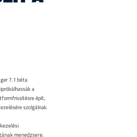
ger 7.1 béta
kipróbálhassák a
formfrissítésre épít,
kezelésére szolgálnak.
kezelési
atának menedzsere.