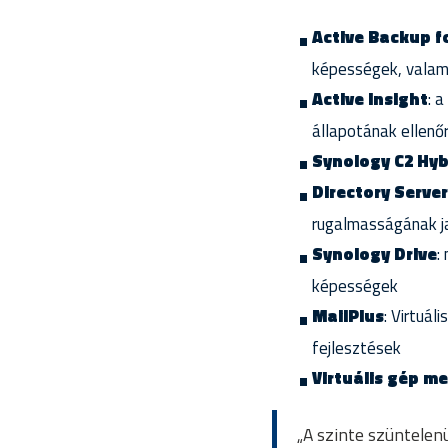
Active Backup f
képességek, valam
Active Insight
: 
állapotának ellenő
Synology C2 Hyb
Directory Server
rugalmasságának j
Synology Drive
:
képességek
MailPlus
: Virtuá
fejlesztések
Virtuális gép m
„A szinte szüntelen