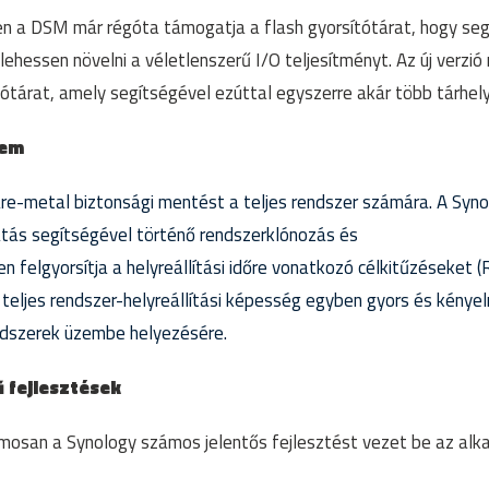
en a DSM már régóta támogatja a flash gyorsítótárat, hogy se
ehessen növelni a véletlenszerű I/O teljesítményt. Az új ver
ótárat, amely segítségével ezúttal egyszerre akár több tárhelyet
lem
re-metal biztonsági mentést a teljes rendszer számára. A Syno
atás segítségével történő rendszerklónozás és
n felgyorsítja a helyreállítási időre vonatkozó célkitűzéseket (
teljes rendszer-helyreállítási képesség egyben gyors és kénye
ndszerek üzembe helyezésére.
 fejlesztések
osan a Synology számos jelentős fejlesztést vezet be az alk