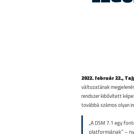
2022. február 22., Ta
változatának megjelenés
rendszer kibővített képe
továbbá számos olyan inn
„A DSM 7.1 egy font
platformjának” – n