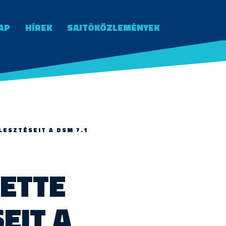
AP
HÍREK
SAJTÓKÖZLEMÉNYEK
LESZTÉSEIT A DSM 7.1
TETTE
EIT A