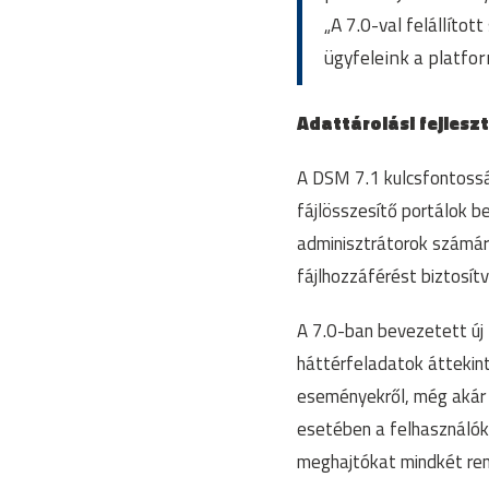
„A 7.0-val felállíto
ügyfeleink a platfo
Adattárolási fejlesz
A DSM 7.1 kulcsfontossá
fájlösszesítő portálok 
adminisztrátorok számár
fájlhozzáférést biztosít
A 7.0-ban bevezetett új 
háttérfeladatok áttekin
eseményekről, még akár a
esetében a felhasználók
meghajtókat mindkét ren