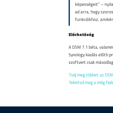
képességeit” – nyil
ad arra, hogy szoro
funkciókhoz, amikér
Elérhetőség
A DSM 7.1 béta, valamin
Synology kiadás előtti p
szoftvert csak másodlago
Tudj meg többet az DSM
Tekintsd meg a még fejle