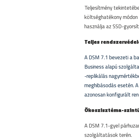
Teljesítmény tekintetéb
költséghatékony módon l
használja az SSD-gyorsít
Teljes rendszervéde
A DSM 7.1 bevezeti a ba
Business alapú szolgált
-replikálás nagymértékbe
meghibásodás esetén. A 
azonosan konfigurált re
Ökoszisztéma-szintű
A DSM 7.1-gyel párhuzam
szolgáltatások terén.