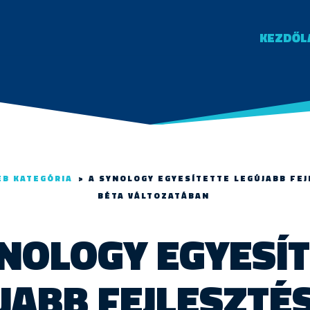
KEZDŐL
ÉB KATEGÓRIA
>
A SYNOLOGY EGYESÍTETTE LEGÚJABB FEJ
BÉTA VÁLTOZATÁBAN
NOLOGY EGYESÍ
JABB FEJLESZTÉS