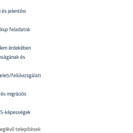
 és jelentési
ckup feladatok
delem érdekében
onságának és
leti/felülvizsgálati
 és migrációs
 QoS-képességek
eglévő telepítések