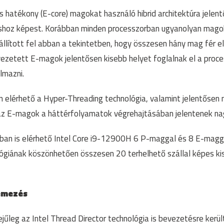
és hatékony (E-core) magokat használó hibrid architektúra jelent
hoz képest. Korábban minden processzorban ugyanolyan magok 
állított fel abban a tekintetben, hogy összesen hány mag fér e
evezetett E-magok jelentősen kisebb helyet foglalnak el a proc
lmazni.
elérhető a Hyper-Threading technológia, valamint jelentősen 
 az E-magok a háttérfolyamatok végrehajtásában jelentenek na
an is elérhető Intel Core i9-12900H 6 P-maggal és 8 E-maggal
ógiának köszönhetően összesen 20 terhelhető szállal képes kis
emezés
ejűleg az Intel Thread Director technológia is bevezetésre kerül