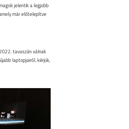
magok jelentik a legjobb
amely már előtelepítve
, 2022. tavaszán válnak
abb laptopjairól, kérjük,