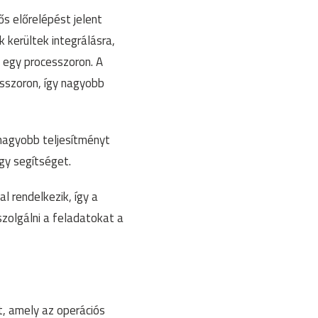
ős előrelépést jelent
kerültek integrálásra,
l egy processzoron. A
esszoron, így nagyobb
nagyobb teljesítményt
gy segítséget.
 rendelkezik, így a
zolgálni a feladatokat a
t, amely az operációs