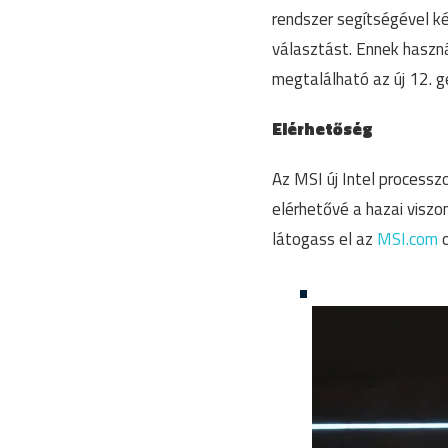
rendszer segítségével k
választást. Ennek haszn
megtalálható az új 12. 
Elérhetőség
Az MSI új Intel processz
elérhetővé a hazai viszo
látogass el az
MSI.com
o