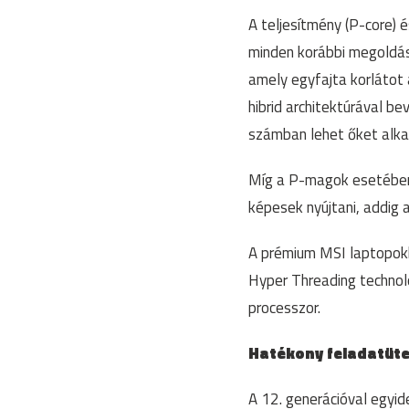
A teljesítmény (P-core) 
minden korábbi megoldás
amely egyfajta korlátot 
hibrid architektúrával b
számban lehet őket alka
Míg a P-magok esetében 
képesek nyújtani, addig
A prémium MSI laptopokb
Hyper Threading technol
processzor.
Hatékony feladatüt
A 12. generációval egyid