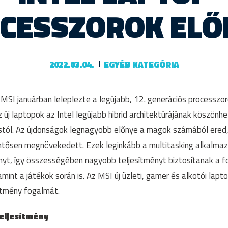
CESSZOROK ELŐ
2022.03.04.
EGYÉB KATEGÓRIA
MSI januárban leleplezte a legújabb, 12. generációs processzor
z új laptopok az Intel legújabb hibrid architektúrájának köszönh
tól. Az újdonságok legnagyobb előnye a magok számából ered,
tősen megnövekedett. Ezek leginkább a multitasking alkalma
nyt, így összességében nagyobb teljesítményt biztosítanak a f
int a játékok során is. Az MSI új üzleti, gamer és alkotói laptop
sítmény fogalmát.
eljesítmény