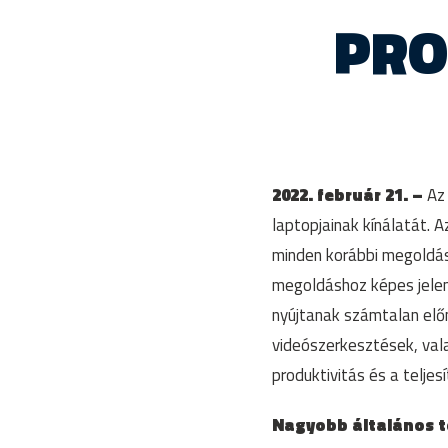
PRO
2022. február 21. –
Az 
laptopjainak kínálatát. A
minden korábbi megoldás
megoldáshoz képes jelen
nyújtanak számtalan elő
videószerkesztések, valam
produktivitás és a telje
Nagyobb általános t