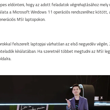
épes eldönteni, hogy az adott feladatok végrehajtásához mely 
álata a Microsoft Windows 11 operációs rendszeréhez kötött, 
generációs MSI laptopokon.
orokkal felszerelt laptopjai várhatóan az első negyedév végén
nteladók kínálatában. Ha szeretnél többet megtudni az MSI legúj
ldalra.