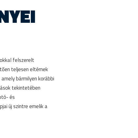
NYEI
okkal felszerelt
etően teljesen eltérnek
 amely bármilyen korábbi
zások tekintetében
otó- és
jai új szintre emelik a