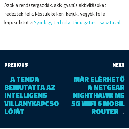
Azok a rendszergazdák, akik gyanús aktivitásokat
fedeztek fel a készülékeiken, kérjük, vegyék fel a
kapcsolatot a
Synology technikai támogatási csapatával
.
PREVIOUS
NEXT
A TENDA
MÁR ELÉRHETŐ
←
BEMUTATTA AZ
A NETGEAR
INTELLIGENS
NIGHTHAWK M5
VILLANYKAPCSO
5G WIFI 6 MOBIL
LÓJÁT
ROUTER
→