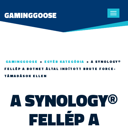
GAMINGGOOSE
Toggle
navigat
GAMINGGOOSE
>
EGYÉB KATEGÓRIA
>
A SYNOLOGY®
FELLÉP A BOTNET ÁLTAL INDÍTOTT BRUTE FORCE-
TÁMADÁSOK ELLEN
A SYNOLOGY®
FELLÉP A