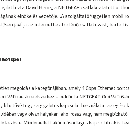
 nyilatkozta David Henry, a NETGEAR csatlakoztatott ottho
ágának elnöke és vezetője. „A szolgáltatófüggetlen mobil ro
ősen javítja az internethez történő csatlakozást, bárhol is
l hotspot
len megoldás a kategóriájában, amely 1 Gbps Ethernet porttal
honi WiFi mesh rendszerhez – például a NETGEAR Orbi WiFi 6-h
y lehetővé tegye a gigabites kapcsolat használatát az egész l
 vidéken vagy olyan helyeken, ahol rossz vagy nem megbízható
ndelkezésre. Mindemellett akár másodlagos kapcsolatnak is beá