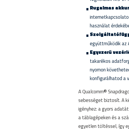
Rugalmas akku
internetkapcsolato
használat érdekéb
Szolgáltatófügg
együttműködik az A
Egyszerű vezérl
takarékos adatforg
nyomon követheted
konfigurálhatod a v
A Qualcomm® Snapdragon
sebességet biztosít. A 
igényhez: a gyors adatát
a táblagépeken és a szá
egyetlen töltéssel, így