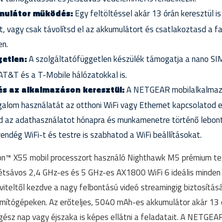
mulátor működés:
Egy feltöltéssel akár 13 órán keresztül i
t, vagy csak távolítsd el az akkumulátort és csatlakoztasd a fa
en.
etlen:
A szolgáltatófüggetlen készülék támogatja a nano SI
T&T és a T-Mobile hálózatokkal is.
és az alkalmazáson keresztül:
A NETGEAR mobilalkalmazá
alom használatát az otthoni WiFi vagy Ethernet kapcsolatod e
 az adathasználatot hónapra és munkamenetre történő lebontá
endég WiFi-t és testre is szabhatod a WiFi beállításokat.
™ X55 mobil processzort használó Nighthawk M5 prémium tel
kétsávos 2,4 GHz-es és 5 GHz-es AX1800 WiFi 6 ideális minden
viteltől kezdve a nagy felbontású videó streamingig biztosítás
mítógépeken. Az erőteljes, 5040 mAh-es akkumulátor akár 13 ó
 egész nap vagy éjszaka is képes ellátni a feladatait. A NETG