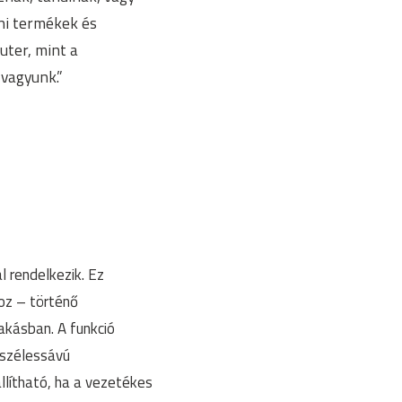
ni termékek és
uter, mint a
 vagyunk.”
 rendelkezik. Ez
oz – történő
akásban. A funkció
 szélessávú
llítható, ha a vezetékes