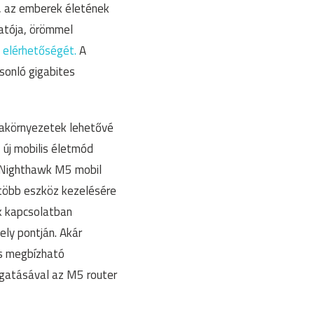
 az emberek életének
tatója, örömmel
 elérhetőségét.
A
sonló gigabites
nkakörnyezetek lehetővé
 új mobilis életmód
j Nighthawk M5 mobil
 több eszköz kezelésére
k kapcsolatban
ely pontján. Akár
és megbízható
ogatásával az M5 router