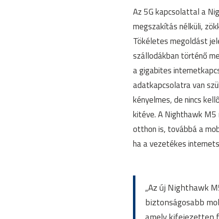
Az 5G kapcsolattal a Ni
megszakítás nélküli, zö
Tökéletes megoldást jel
szállodákban történő me
a gigabites internetkap
adatkapcsolatra van szü
kényelmes, de nincs kel
kitéve. A Nighthawk M5 
otthon is, továbbá a mob
ha a vezetékes internet
„Az új Nighthawk M5
biztonságosabb mobi
amely kifejezetten f