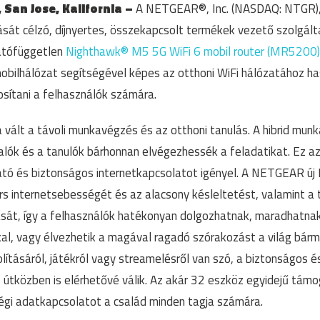
,
San Jose, Kalifornia –
A NETGEAR®, Inc. (NASDAQ: NTGR),
ását célzó, díjnyertes, összekapcsolt termékek vezető szolgál
tatófüggetlen
Nighthawk® M5 5G WiFi 6 mobil router (MR5200)
ilhálózat segítségével képes az otthoni WiFi hálózatához ha
sítani a felhasználók számára.
 vált a távoli munkavégzés és az otthoni tanulás. A hibrid mu
alók és a tanulók bárhonnan elvégezhessék a feladatikat. Ez az
tó és biztonságos internetkapcsolatot igényel. A NETGEAR ú
rs internetsebességét és az alacsony késleltetést, valamint a
ását, így a felhasználók hatékonyan dolgozhatnak, maradhatna
kal, vagy élvezhetik a magával ragadó szórakozást a világ bárm
lításáról, játékról vagy streamelésről van szó, a biztonságos 
 útközben is elérhetővé válik. Az akár 32 eszköz egyidejű tám
ségi adatkapcsolatot a család minden tagja számára.