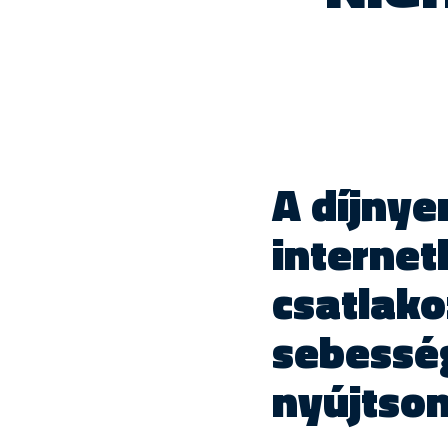
A díjnye
internet
csatlako
sebesség
nyújtson