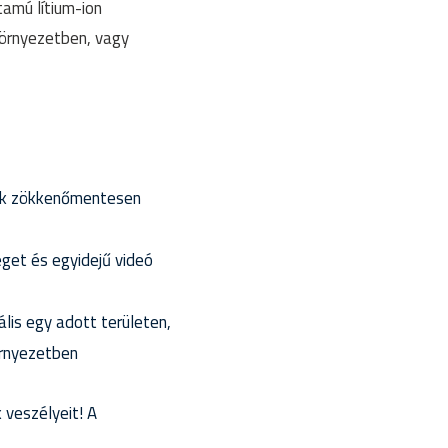
amú lítium-ion
 környezetben, vagy
lók zökkenőmentesen
et és egyidejű videó
lis egy adott területen,
örnyezetben
 veszélyeit! A