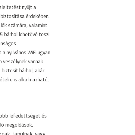
eltetést nyújt a
biztosítása érdekében.
alók számára, valamint
5 bárhol lehetővé teszi
tonságos
t a nyilvános WiFi ugyan
bb veszélynek vannak
biztosít bárhol, akár
ételre is alkalmazható,
jobb lefedettséget és
lló megoldások,
oznak, tanulnak, vagy