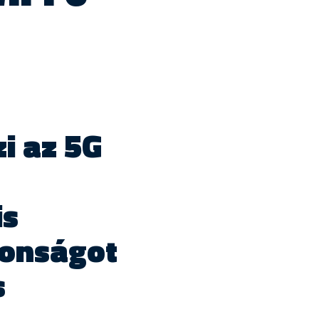
zi az 5G
is
tonságot
s