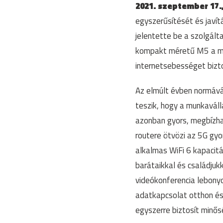
2021. szeptember 17.
egyszerűsítését és javít
jelentette be a szolgál
kompakt méretű M5 a mob
internetsebességet bizto
Az elmúlt évben normává
teszik, hogy a munkaváll
azonban gyors, megbízha
routere ötvözi az 5G gyo
alkalmas WiFi 6 kapacit
barátaikkal és családjuk
videókonferencia lebonyo
adatkapcsolat otthon és
egyszerre biztosít minő