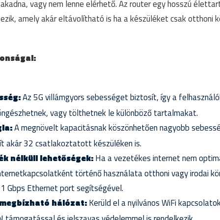
kadna, vagy nem lenne elérhető. Az router egy hosszú élettart
kezik, amely akár eltávolítható is ha a készüléket csak otthoni
donságai:
sség:
Az 5G villámgyors sebességet biztosít, így a felhaszná
ngészhetnek, vagy tölthetnek le különböző tartalmakat.
ia:
A megnövelt kapacitásnak köszönhetően nagyobb sebesség
ít akár 32 csatlakoztatott készüléken is.
ék nélküli lehetőségek:
Ha a vezetékes internet nem optimá
nternetkapcsolatként történő használata otthoni vagy irodai k
1 Gbps Ethernet port segítségével.
 megbízható hálózat:
Kerüld el a nyilvános WiFi kapcsolatok
támogatással és jelszavas védelemmel is rendelkezik.