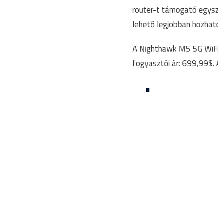
router-t támogató egysze
lehető legjobban hozhato
A Nighthawk M5 5G WiFi
fogyasztói ár: 699,99$. 