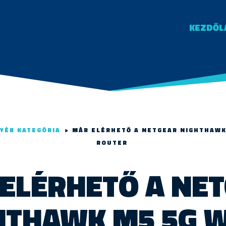
KEZDŐL
YÉB KATEGÓRIA
>
MÁR ELÉRHETŐ A NETGEAR NIGHTHAWK 
ROUTER
ELÉRHETŐ A NE
HTHAWK M5 5G WI