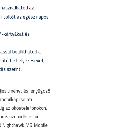
s használhatod az
li töltőt az egész napos
M-kártyákat és
ssal beállíthatod a
lőtérbe helyezésével,
s szerint,
jesítményt és lenyűgöző
 mobilkapcsolati
áig az okostelefonokon,
rás üzemidőt is bír
EAR Nighthawk M5 Mobile