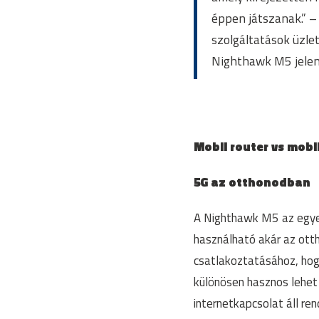
éppen játszanak.” –
szolgáltatások üzlet
Nighthawk M5 jelent
Mobil router vs mobi
5G az otthonodban
A Nighthawk M5 az egyet
használható akár az ott
csatlakoztatásához, hog
különösen hasznos lehet
internetkapcsolat áll re