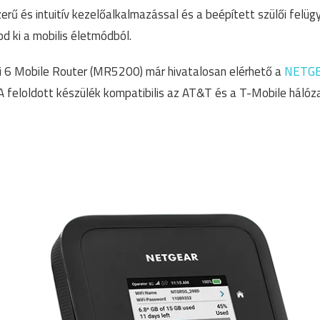
rű és intuitív kezelőalkalmazással és a beépített szülői felüg
d ki a mobilis életmódból.
 6 Mobile Router (MR5200) már hivatalosan elérhető a
NETGE
A feloldott készülék kompatibilis az AT&T és a T-Mobile hálóza