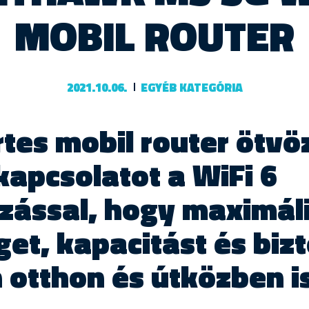
MOBIL ROUTER
2021.10.06.
EGYÉB KATEGÓRIA
rtes mobil router ötvö
kapcsolatot a WiFi 6
zással, hogy maximál
et, kapacitást és biz
 otthon és útközben i