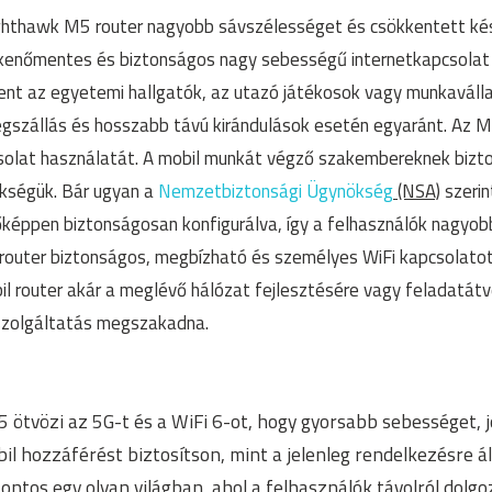
ghthawk M5 router nagyobb sávszélességet és csökkentett késl
kkenőmentes és biztonságos nagy sebességű internetkapcsolat 
ent az egyetemi hallgatók, az utazó játékosok vagy munkaváll
gszállás és hosszabb távú kirándulások esetén egyaránt. Az M
csolat használatát. A mobil munkát végző szakembereknek biz
kségük. Bár ugyan a
Nemzetbiztonsági Ügynökség
(NSA)
szerin
lőképpen biztonságosan konfigurálva, így a felhasználók nagyo
router biztonságos, megbízható és személyes WiFi kapcsolatot 
il router akár a meglévő hálózat fejlesztésére vagy feladatátv
szolgáltatás megszakadna.
 ötvözi az 5G-t és a WiFi 6-ot, hogy gyorsabb sebességet, 
l hozzáférést biztosítson, mint a jelenleg rendelkezésre á
ontos egy olyan világban, ahol a felhasználók távolról dolg