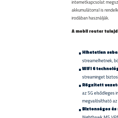
internetkapcsolat megsza
akkumulátorral is rendel
irodában használják.
A mobil router tulaj
Hihetetlen sebe
streamelhetnek, bö
WiFi 6 technológ
streaminget biztos
Rögzített vezet
az 5G elsődleges i
megvalósítható az 
Biztonságos és
Nighthawk M5 VPN 