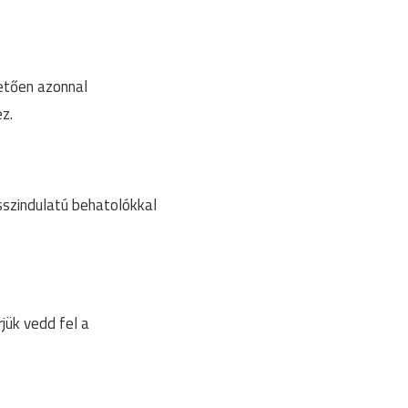
etően azonnal
z.
szindulatú behatolókkal
jük vedd fel a