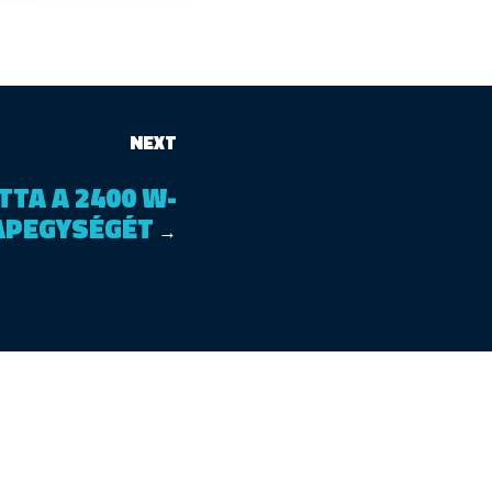
NEXT
TTA A 2400 W-
ÁPEGYSÉGÉT
→