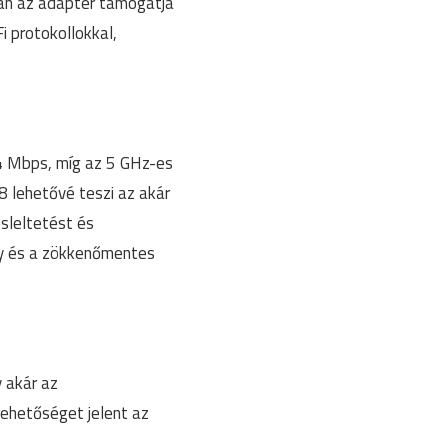
óan az adapter támogatja
i protokollokkal,
74 Mbps, míg az 5 GHz-es
 lehetővé teszi az akár
sleltetést és
ny és a zökkenőmentes
 akár az
 lehetőséget jelent az