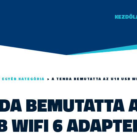
KEZDŐL
>
EGYÉB KATEGÓRIA
>
A TENDA BEMUTATTA AZ U18 USB W
DA BEMUTATTA 
B WIFI 6 ADAPTE