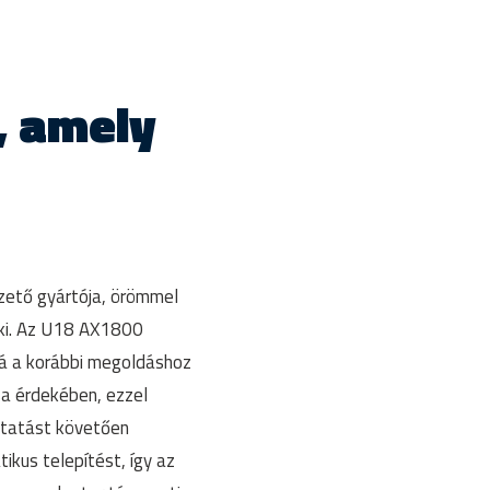
, amely
zető gyártója, örömmel
 ki. Az U18 AX1800
bá a korábbi megoldáshoz
a érdekében, ezzel
oztatást követően
kus telepítést, így az