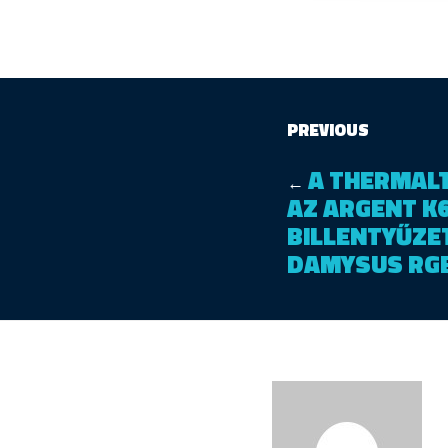
PREVIOUS
A THERMAL
←
AZ ARGENT K
BILLENTYŰZET
DAMYSUS RGB