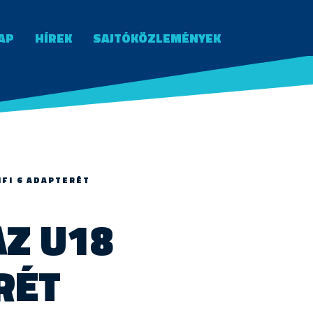
AP
HÍREK
SAJTÓKÖZLEMÉNYEK
IFI 6 ADAPTERÉT
AZ U18
RÉT