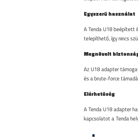
Egyszerű használat
A Tenda U18 beépített i
telepíthető, így nincs s
Megnövelt biztonsá
Az U18 adapter támogatj
és a brute-force támad
Elérhetőség
A Tenda U18 adapter hama
kapcsolatot a Tenda hely