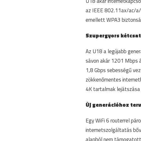
U18 akár internetkapcso
az IEEE 802.11ax/ac/a/n/
emellett WPA3 biztonsá
Szupergyors kétcsat
Az U18 a legújabb gener
sávon akár 1201 Mbps át
1,8 Gbps sebességű vezet
zökkenőmentes interneth
4K tartalmak lejátszása
Új generációhoz ter
Egy WiFi 6 routerrel pár
internetszolgáltatás bőví
alapból nem támogatott 