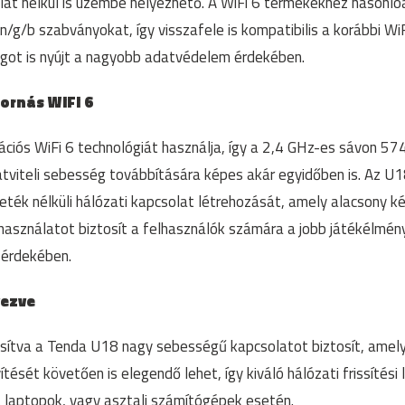
lat nélkül is üzembe helyezhető. A WiFi 6 termékekhez hasonl
g/b szabványokat, így visszafele is kompatibilis a korábbi WiF
got is nyújt a nagyobb adatvédelem érdekében.
ornás WiFi 6
ációs WiFi 6 technológiát használja, így a 2,4 GHz-es sávon 5
viteli sebesség továbbítására képes akár egyidőben is. Az U18
ék nélküli hálózati kapcsolat létrehozását, amely alacsony ké
asználatot biztosít a felhasználók számára a jobb játékélmé
 érdekében.
vezve
osítva a Tenda U18 nagy sebességű kapcsolatot biztosít, amely
tését követően is elegendő lehet, így kiváló hálózati frissítési
laptopok, vagy asztali számítógépek esetén.