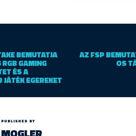
TAKE BEMUTATJA
AZ FSP BEMUTA
6 RGB GAMING
OS T
ET ÉS A
 JÁTÉK EGEREKET
PUBLISHED BY
MOGLER