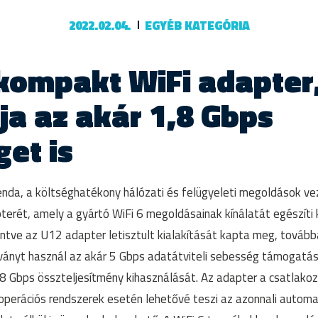
2022.02.04.
EGYÉB KATEGÓRIA
kompakt WiFi adapter
a az akár 1,8 Gbps
et is
nda, a költséghatékony hálózati és felügyeleti megoldások ve
erét, amely a gyártó WiFi 6 megoldásainak kínálatát egészíti
intve az U12 adapter letisztult kialakítását kapta meg, továb
ányt használ az akár 5 Gbps adatátviteli sebesség támogatás
1,8 Gbps összteljesítmény kihasználását. Az adapter a csatlak
erációs rendszerek esetén lehetővé teszi az azonnali automati