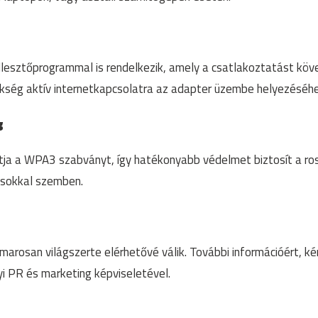
llesztőprogrammal is rendelkezik, amely a csatlakoztatást köv
zükség aktív internetkapcsolatra az adapter üzembe helyezéséhe
g
a a WPA3 szabványt, így hatékonyabb védelmet biztosít a ros
ásokkal szemben.
rosan világszerte elérhetővé válik. További információért, kér
i PR és marketing képviseletével.