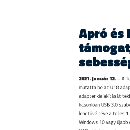
Apró és 
támogatj
sebesség
2021. január 12.
– A Te
mutatta be az U18 adapt
adapter kialakítását tek
hasonlóan USB 3.0 szabv
lehetővé téve a teljes 
Windows 10 vagy újabb op