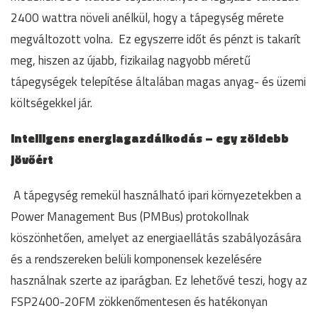
2400 wattra növeli anélkül, hogy a tápegység mérete
megváltozott volna. Ez egyszerre időt és pénzt is takarít
meg, hiszen az újabb, fizikailag nagyobb méretű
tápegységek telepítése általában magas anyag- és üzemi
költségekkel jár.
Intelligens energiagazdálkodás – egy zöldebb
jövőért
A tápegység remekül használható ipari környezetekben a
Power Management Bus (PMBus) protokollnak
köszönhetően, amelyet az energiaellátás szabályozására
és a rendszereken belüli komponensek kezelésére
használnak szerte az iparágban. Ez lehetővé teszi, hogy az
FSP2400-20FM zökkenőmentesen és hatékonyan