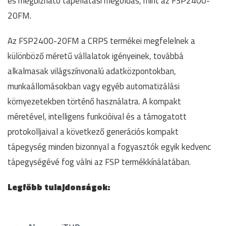
és megbízható tápellátási megoldás, mint az FSP2400-
20FM.
Az FSP2400-20FM a CRPS termékei megfelelnek a
különböző méretű vállalatok igényeinek, továbbá
alkalmasak világszínvonalú adatközpontokban,
munkaállomásokban vagy egyéb automatizálási
környezetekben történő használatra. A kompakt
méretével, intelligens funkcióival és a támogatott
protokolljaival a következő generációs kompakt
tápegység minden bizonnyal a fogyasztók egyik kedvenc
tápegységévé fog válni az FSP termékkínálatában.
Legfőbb tulajdonságok: