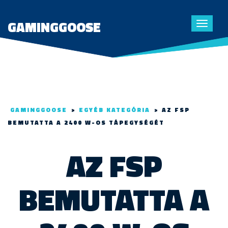
GAMINGGOOSE
Toggle
navigat
GAMINGGOOSE
>
EGYÉB KATEGÓRIA
>
AZ FSP
BEMUTATTA A 2400 W-OS TÁPEGYSÉGÉT
AZ FSP
BEMUTATTA A