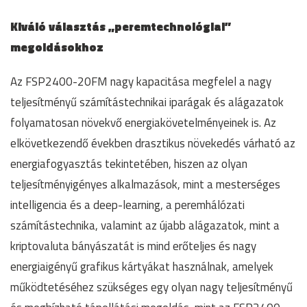
Kiváló választás „peremtechnológiai”
megoldásokhoz
Az FSP2400-20FM nagy kapacitása megfelel a nagy
teljesítményű számítástechnikai iparágak és alágazatok
folyamatosan növekvő energiakövetelményeinek is. Az
elkövetkezendő években drasztikus növekedés várható az
energiafogyasztás tekintetében, hiszen az olyan
teljesítményigényes alkalmazások, mint a mesterséges
intelligencia és a deep-learning, a peremhálózati
számítástechnika, valamint az újabb alágazatok, mint a
kriptovaluta bányászatát is mind erőteljes és nagy
energiaigényű grafikus kártyákat használnak, amelyek
működtetéséhez szükséges egy olyan nagy teljesítményű