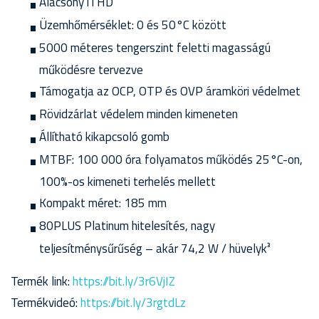
Alacsony iTHD
Üzemhőmérséklet: 0 és 50°C között
5000 méteres tengerszint feletti magasságú
működésre tervezve
Támogatja az OCP, OTP és OVP áramköri védelmet
Rövidzárlat védelem minden kimeneten
Állítható kikapcsoló gomb
MTBF: 100 000 óra folyamatos működés 25°C-on,
100%-os kimeneti terhelés mellett
Kompakt méret: 185 mm
80PLUS Platinum hitelesítés, nagy
teljesítménysűrűség – akár 74,2 W / hüvelyk³
Termék link:
https://bit.ly/3r6VjIZ
Termékvideó:
https://bit.ly/3rgtdLz