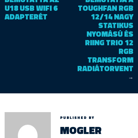
U18 USB WIFI 6
TOUGHFAN RGB
ADAPTERÉT
12/14 NAGY
STATIKUS
NYOMÁSÚ ÉS
RIING TRIO 12
RGB
TRANSFORM
RADIÁTORVENT
→
PUBLISHED BY
MOGLER