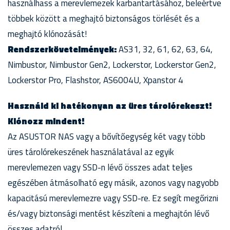
használhass a merevlemezek karbantartásához, beleértve
többek között a meghajtó biztonságos törlését és a
meghajtó klónozását!
Rendszerkövetelmények:
AS31, 32, 61, 62, 63, 64,
Nimbustor, Nimbustor Gen2, Lockerstor, Lockerstor Gen2,
Lockerstor Pro, Flashstor, AS6004U, Xpanstor 4
Használd ki hatékonyan az üres tárolórekeszt!
Klónozz mindent!
Az ASUSTOR NAS vagy a bővítőegység két vagy több
üres tárolórekeszének használatával az egyik
merevlemezen vagy SSD-n lévő összes adat teljes
egészében átmásolható egy másik, azonos vagy nagyobb
kapacitású merevlemezre vagy SSD-re. Ez segít megőrizni
és/vagy biztonsági mentést készíteni a meghajtón lévő
összes adatról.