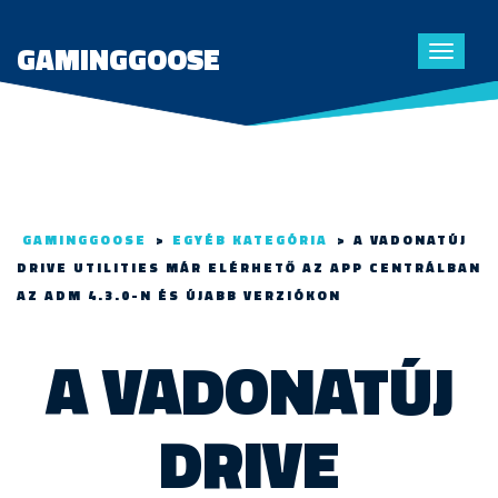
GAMINGGOOSE
Toggle
navigat
GAMINGGOOSE
>
EGYÉB KATEGÓRIA
>
A VADONATÚJ
DRIVE UTILITIES MÁR ELÉRHETŐ AZ APP CENTRÁLBAN
AZ ADM 4.3.0-N ÉS ÚJABB VERZIÓKON
A VADONATÚJ
DRIVE