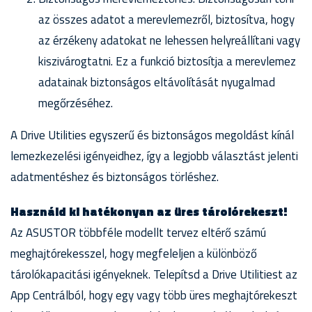
az összes adatot a merevlemezről, biztosítva, hogy
az érzékeny adatokat ne lehessen helyreállítani vagy
kiszivárogtatni. Ez a funkció biztosítja a merevlemez
adatainak biztonságos eltávolítását nyugalmad
megőrzéséhez.
A Drive Utilities egyszerű és biztonságos megoldást kínál
lemezkezelési igényeidhez, így a legjobb választást jelenti
adatmentéshez és biztonságos törléshez.
Használd ki hatékonyan az üres tárolórekeszt!
Az ASUSTOR többféle modellt tervez eltérő számú
meghajtórekesszel, hogy megfeleljen a különböző
tárolókapacitási igényeknek. Telepítsd a Drive Utilitiest az
App Centrálból, hogy egy vagy több üres meghajtórekeszt