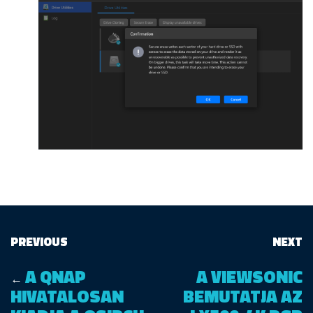
PREVIOUS
NEXT
A QNAP
A VIEWSONIC
←
HIVATALOSAN
BEMUTATJA AZ