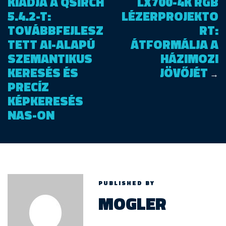
KIADJA A QSIRCH
LX700-4K RGB
5.4.2-T:
LÉZERPROJEKTO
TOVÁBBFEJLESZ
RT:
TETT AI-ALAPÚ
ÁTFORMÁLJA A
SZEMANTIKUS
HÁZIMOZI
KERESÉS ÉS
JÖVŐJÉT
→
PRECÍZ
KÉPKERESÉS
NAS-ON
PUBLISHED BY
MOGLER