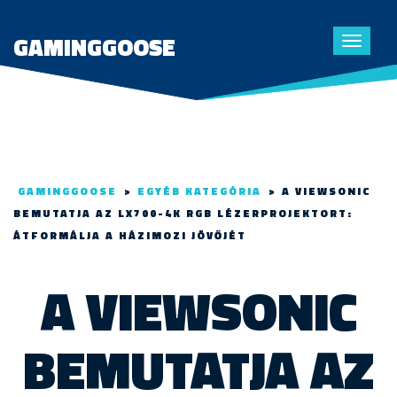
GAMINGGOOSE
Toggle
navigat
GAMINGGOOSE
>
EGYÉB KATEGÓRIA
>
A VIEWSONIC
BEMUTATJA AZ LX700-4K RGB LÉZERPROJEKTORT:
ÁTFORMÁLJA A HÁZIMOZI JÖVŐJÉT
A VIEWSONIC
BEMUTATJA AZ