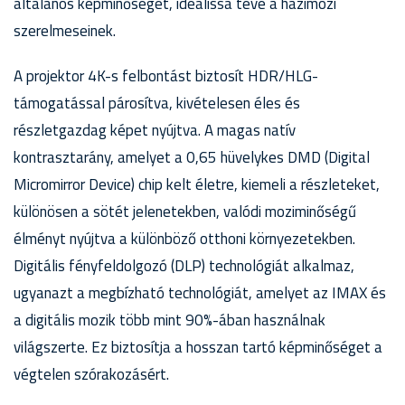
általános képminőséget, ideálissá téve a házimozi
szerelmeseinek.
A projektor 4K-s felbontást biztosít HDR/HLG-
támogatással párosítva, kivételesen éles és
részletgazdag képet nyújtva. A magas natív
kontrasztarány, amelyet a 0,65 hüvelykes DMD (Digital
Micromirror Device) chip kelt életre, kiemeli a részleteket,
különösen a sötét jelenetekben, valódi moziminőségű
élményt nyújtva a különböző otthoni környezetekben.
Digitális fényfeldolgozó (DLP) technológiát alkalmaz,
ugyanazt a megbízható technológiát, amelyet az IMAX és
a digitális mozik több mint 90%-ában használnak
világszerte. Ez biztosítja a hosszan tartó képminőséget a
végtelen szórakozásért.