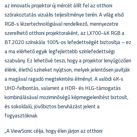
az innovatív projektor új mércét állít fel az otthoni
szórakoztatás vizuális teljesítménye terén. A világ első
RGB-s lézertechnológiával rendelkező, mennyezetre
szerelhető otthoni projektoraként, az LX700-4K RGB a
BT.2020 színskála 100%-os lefedettségét biztosítja – ez
a ma elérhető egyik legfejlettebb színlefedettségi
szabvány. Ez lehetővé teszi, hogy a projektor lenyűgözően
élénk, élethű színeket nyújtson, melyek jelentősen javítják
a magával ragadó megtekintési élményt. A valódi 4K-s
UHD-felbontás, valamint a HDR- és HLG-támogatás
kombinálásával moziminőségű képmegjelenítést biztosít,
és sokoldalú, jövőbiztos beruházást jelent a
fogyasztóknak.
„A ViewSonic célja, hogy élen járjon az otthoni