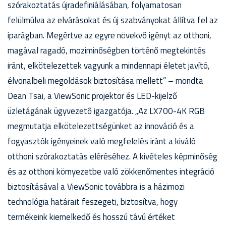
szórakoztatás újradefiniálásában, folyamatosan
felülmúlva az elvárásokat és új szabványokat állítva fel az
iparágban. Megértve az egyre növekvő igényt az otthoni,
magával ragadó, moziminőségben történő megtekintés
iránt, elkötelezettek vagyunk a mindennapi életet javító,
élvonalbeli megoldások biztosítása mellett” – mondta
Dean Tsai, a ViewSonic projektor és LED-kijelző
üzletágának ügyvezető igazgatója. „Az LX700-4K RGB
megmutatja elkötelezettségünket az innováció és a
fogyasztók igényeinek való megfelelés iránt a kiváló
otthoni szórakoztatás eléréséhez. A kivételes képminőség
és az otthoni környezetbe való zökkenőmentes integráció
biztosításával a ViewSonic továbbra is a házimozi
technológia határait feszegeti, biztosítva, hogy
termékeink kiemelkedő és hosszú távú értéket