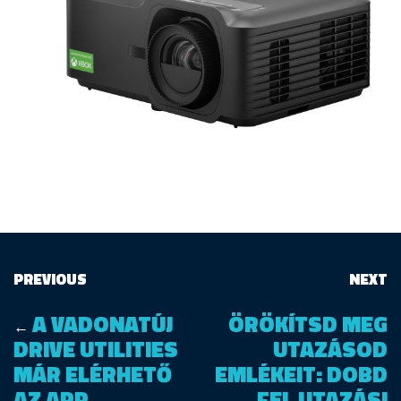
PREVIOUS
NEXT
A VADONATÚJ
ÖRÖKÍTSD MEG
←
DRIVE UTILITIES
UTAZÁSOD
MÁR ELÉRHETŐ
EMLÉKEIT: DOBD
AZ APP
FEL UTAZÁSI