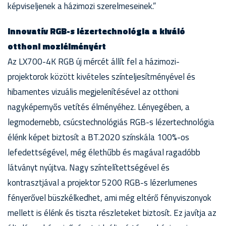
képviseljenek a házimozi szerelmeseinek.”
Innovatív RGB-s lézertechnológia a kiváló
otthoni moziélményért
Az LX700-4K RGB új mércét állít fel a házimozi-
projektorok között kivételes színteljesítményével és
hibamentes vizuális megjelenítésével az otthoni
nagyképernyős vetítés élményéhez. Lényegében, a
legmodernebb, csúcstechnológiás RGB-s lézertechnológia
élénk képet biztosít a BT.2020 színskála 100%-os
lefedettségével, még élethűbb és magával ragadóbb
látványt nyújtva. Nagy színtelítettségével és
kontrasztjával a projektor 5200 RGB-s lézerlumenes
fényerővel büszkélkedhet, ami még eltérő fényviszonyok
mellett is élénk és tiszta részleteket biztosít. Ez javítja az