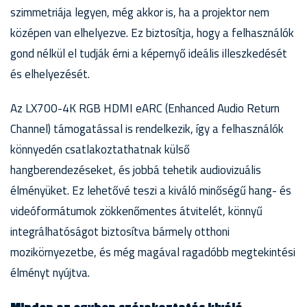
szimmetriája legyen, még akkor is, ha a projektor nem
középen van elhelyezve. Ez biztosítja, hogy a felhasználók
gond nélkül el tudják érni a képernyő ideális illeszkedését
és elhelyezését.
Az LX700-4K RGB HDMI eARC (Enhanced Audio Return
Channel) támogatással is rendelkezik, így a felhasználók
könnyedén csatlakoztathatnak külső
hangberendezéseket, és jobbá tehetik audiovizuális
élményüket. Ez lehetővé teszi a kiváló minőségű hang- és
videóformátumok zökkenőmentes átvitelét, könnyű
integrálhatóságot biztosítva bármely otthoni
mozikörnyezetbe, és még magával ragadóbb megtekintési
élményt nyújtva.