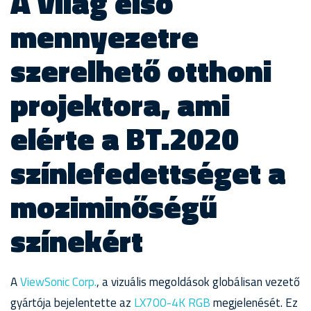
A világ első
mennyezetre
szerelhető otthoni
projektora, ami
elérte a BT.2020
színlefedettséget a
moziminőségű
színekért
A
ViewSonic Corp.
, a vizuális megoldások globálisan vezető
gyártója bejelentette az
LX700-4K RGB
megjelenését. Ez