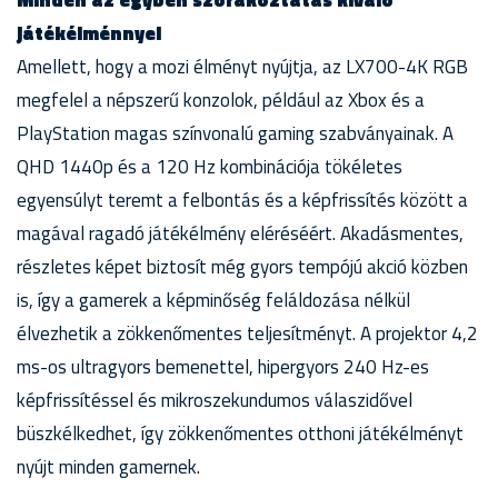
Minden az egyben szórakoztatás kiváló
játékélménnyel
Amellett, hogy a mozi élményt nyújtja, az LX700-4K RGB
megfelel a népszerű konzolok, például az Xbox és a
PlayStation magas színvonalú gaming szabványainak. A
QHD 1440p és a 120 Hz kombinációja tökéletes
egyensúlyt teremt a felbontás és a képfrissítés között a
magával ragadó játékélmény eléréséért. Akadásmentes,
részletes képet biztosít még gyors tempójú akció közben
is, így a gamerek a képminőség feláldozása nélkül
élvezhetik a zökkenőmentes teljesítményt. A projektor 4,2
ms-os ultragyors bemenettel, hipergyors 240 Hz-es
képfrissítéssel és mikroszekundumos válaszidővel
büszkélkedhet, így zökkenőmentes otthoni játékélményt
nyújt minden gamernek.