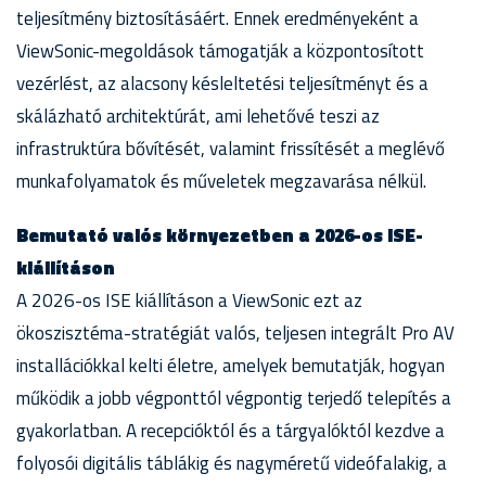
teljesítmény biztosításáért. Ennek eredményeként a
ViewSonic-megoldások támogatják a központosított
vezérlést, az alacsony késleltetési teljesítményt és a
skálázható architektúrát, ami lehetővé teszi az
infrastruktúra bővítését, valamint frissítését a meglévő
munkafolyamatok és műveletek megzavarása nélkül.
Bemutató valós környezetben a 2026-os ISE-
kiállításon
A 2026-os ISE kiállításon a ViewSonic ezt az
ökoszisztéma-stratégiát valós, teljesen integrált Pro AV
installációkkal kelti életre, amelyek bemutatják, hogyan
működik a jobb végponttól végpontig terjedő telepítés a
gyakorlatban. A recepcióktól és a tárgyalóktól kezdve a
folyosói digitális táblákig és nagyméretű videófalakig, a