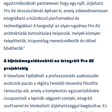
együttműködését partnereivel, hogy egy nyílt, átjárható
Pro AV ökoszisztémát építsen ki, amely zökkenőmentesen
integrálható a különböző platformokkal és
technológiákkal. A hangsúlyt az olyan rugalmas Pro AV
architektúrák biztosítására helyezzük, melyek könnyen
telepíthetők, központilag menedzselhetők és idővel
bővíthetők.”
A kijelzőmegoldásoktól az integrált Pro AV
projektekig
A ViewSonic fejlődését a professzionális audiovizuális
eszközök piacán a régóta fennálló tervezési filozófia
támasztja alá, amely a komplexitás egyszerűsítésére
összpontosít a kijelzők végponti szintjén, integrált
szoftverrel és hitelesített átjárhatósággal kiegészítve. Ez