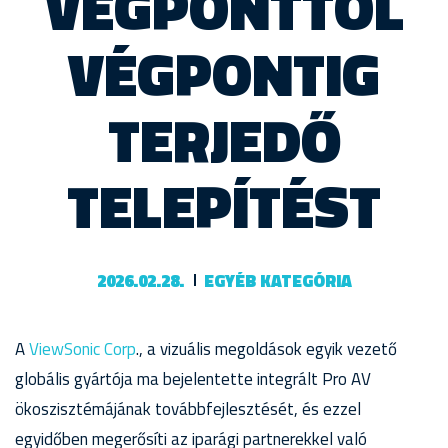
VÉGPONTTÓL
VÉGPONTIG
TERJEDŐ
TELEPÍTÉST
2026.02.28.
EGYÉB KATEGÓRIA
A
ViewSonic Corp
., a vizuális megoldások egyik vezető
globális gyártója ma bejelentette integrált Pro AV
ökoszisztémájának továbbfejlesztését, és ezzel
egyidőben megerősíti az iparági partnerekkel való