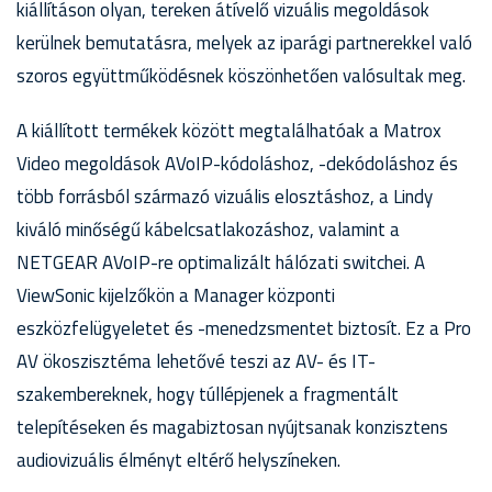
kiállításon olyan, tereken átívelő vizuális megoldások
kerülnek bemutatásra, melyek az iparági partnerekkel való
szoros együttműködésnek köszönhetően valósultak meg.
A kiállított termékek között megtalálhatóak a Matrox
Video megoldások AVoIP-kódoláshoz, -dekódoláshoz és
több forrásból származó vizuális elosztáshoz, a Lindy
kiváló minőségű kábelcsatlakozáshoz, valamint a
NETGEAR AVoIP-re optimalizált hálózati switchei. A
ViewSonic kijelzőkön a Manager központi
eszközfelügyeletet és -menedzsmentet biztosít. Ez a Pro
AV ökoszisztéma lehetővé teszi az AV- és IT-
szakembereknek, hogy túllépjenek a fragmentált
telepítéseken és magabiztosan nyújtsanak konzisztens
audiovizuális élményt eltérő helyszíneken.