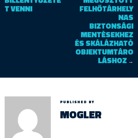
BILLENTYŰZETE
MEGOSZTOTT
T VENNI
FELHŐTÁRHELY
NAS
BIZTONSÁGI
MENTÉSEKHEZ
ÉS SKÁLÁZHATÓ
OBJEKTUMTÁRO
LÁSHOZ
→
PUBLISHED BY
MOGLER