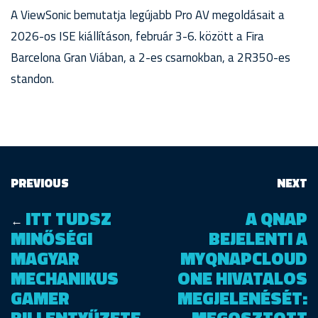
A ViewSonic bemutatja legújabb Pro AV megoldásait a
2026-os ISE kiállításon, február 3-6. között a Fira
Barcelona Gran Viában, a 2-es csarnokban, a 2R350-es
standon.
PREVIOUS
NEXT
ITT TUDSZ
A QNAP
←
MINŐSÉGI
BEJELENTI A
MAGYAR
MYQNAPCLOUD
MECHANIKUS
ONE HIVATALOS
GAMER
MEGJELENÉSÉT: