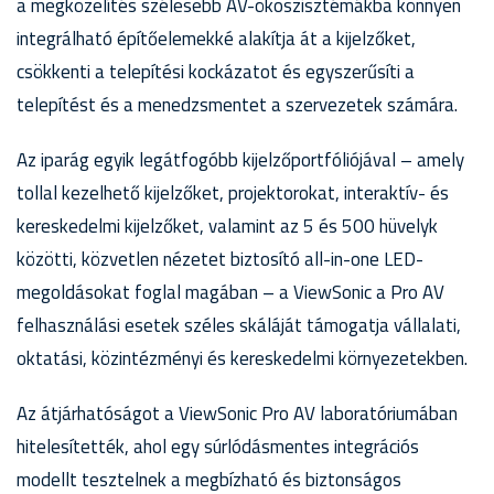
a megközelítés szélesebb AV-ökoszisztémákba könnyen
integrálható építőelemekké alakítja át a kijelzőket,
csökkenti a telepítési kockázatot és egyszerűsíti a
telepítést és a menedzsmentet a szervezetek számára.
Az iparág egyik legátfogóbb kijelzőportfóliójával – amely
tollal kezelhető kijelzőket, projektorokat, interaktív- és
kereskedelmi kijelzőket, valamint az 5 és 500 hüvelyk
közötti, közvetlen nézetet biztosító all-in-one LED-
megoldásokat foglal magában – a ViewSonic a Pro AV
felhasználási esetek széles skáláját támogatja vállalati,
oktatási, közintézményi és kereskedelmi környezetekben.
Az átjárhatóságot a ViewSonic Pro AV laboratóriumában
hitelesítették, ahol egy súrlódásmentes integrációs
modellt tesztelnek a megbízható és biztonságos