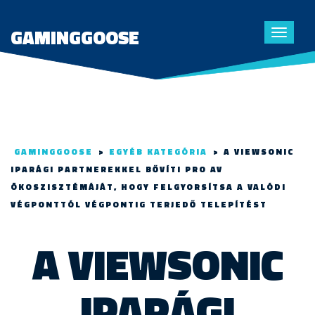
GAMINGGOOSE
Toggle
navigat
GAMINGGOOSE
>
EGYÉB KATEGÓRIA
>
A VIEWSONIC
IPARÁGI PARTNEREKKEL BŐVÍTI PRO AV
ÖKOSZISZTÉMÁJÁT, HOGY FELGYORSÍTSA A VALÓDI
VÉGPONTTÓL VÉGPONTIG TERJEDŐ TELEPÍTÉST
A VIEWSONIC
IPARÁGI