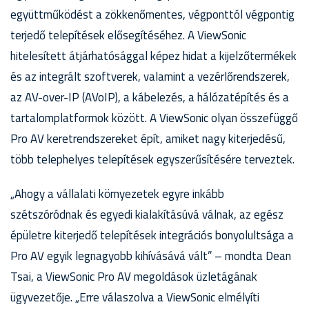
együttműködést a zökkenőmentes, végponttól végpontig
terjedő telepítések elősegítéséhez. A ViewSonic
hitelesített átjárhatósággal képez hidat a kijelzőtermékek
és az integrált szoftverek, valamint a vezérlőrendszerek,
az AV-over-IP (AVoIP), a kábelezés, a hálózatépítés és a
tartalomplatformok között. A ViewSonic olyan összefüggő
Pro AV keretrendszereket épít, amiket nagy kiterjedésű,
több telephelyes telepítések egyszerűsítésére terveztek.
„Ahogy a vállalati környezetek egyre inkább
szétszóródnak és egyedi kialakításúvá válnak, az egész
épületre kiterjedő telepítések integrációs bonyolultsága a
Pro AV egyik legnagyobb kihívásává vált” – mondta Dean
Tsai, a ViewSonic Pro AV megoldások üzletágának
ügyvezetője. „Erre válaszolva a ViewSonic elmélyíti