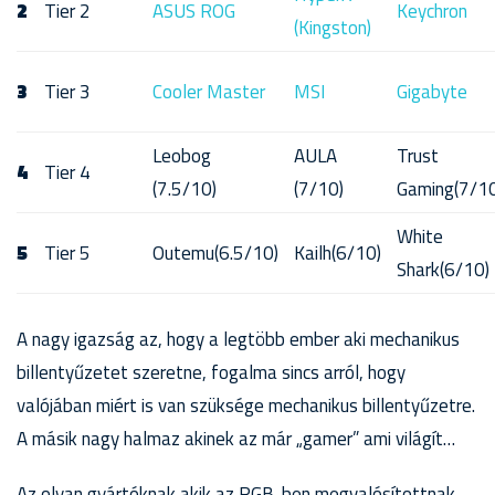
2
Tier 2
ASUS ROG
Keychron
(Kingston)
3
Tier 3
Cooler Master
MSI
Gigabyte
Leobog
AULA
Trust
4
Tier 4
(7.5/10)
(7/10)
Gaming(7/10
White
5
Tier 5
Outemu(6.5/10)
Kailh(6/10)
Shark(6/10)
A nagy igazság az, hogy a legtöbb ember aki mechanikus
billentyűzetet szeretne, fogalma sincs arról, hogy
valójában miért is van szüksége mechanikus billentyűzetre.
A másik nagy halmaz akinek az már „gamer” ami világít…
Az olyan gyártóknak akik az RGB-ben megvalósítottnak