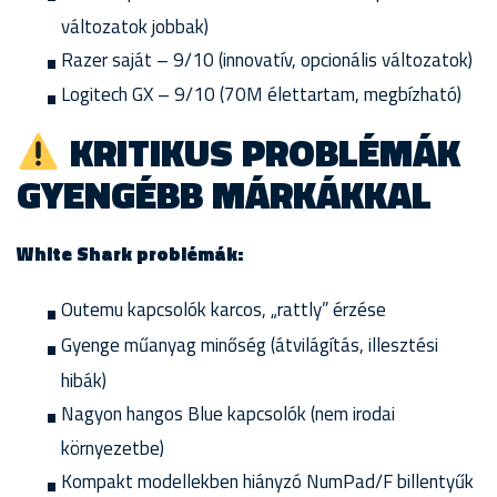
változatok jobbak)
Razer saját – 9/10 (innovatív, opcionális változatok)
Logitech GX – 9/10 (70M élettartam, megbízható)
KRITIKUS PROBLÉMÁK
GYENGÉBB MÁRKÁKKAL
White Shark problémák:
Outemu kapcsolók karcos, „rattly” érzése
Gyenge műanyag minőség (átvilágítás, illesztési
hibák)
Nagyon hangos Blue kapcsolók (nem irodai
környezetbe)
Kompakt modellekben hiányzó NumPad/F billentyűk