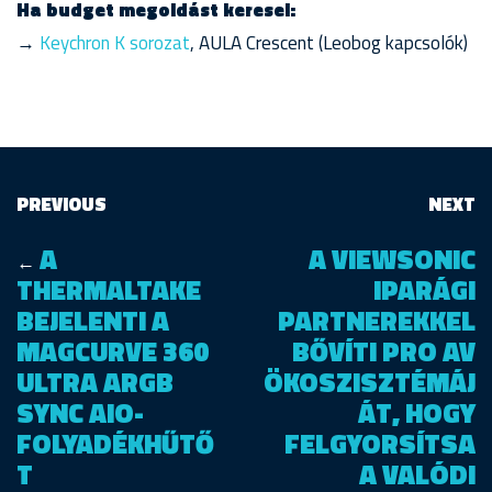
Ha budget megoldást keresel:
→
Keychron K sorozat
, AULA Crescent (Leobog kapcsolók)
PREVIOUS
NEXT
A
A VIEWSONIC
←
THERMALTAKE
IPARÁGI
BEJELENTI A
PARTNEREKKEL
MAGCURVE 360
BŐVÍTI PRO AV
ULTRA ARGB
ÖKOSZISZTÉMÁJ
SYNC AIO-
ÁT, HOGY
FOLYADÉKHŰTŐ
FELGYORSÍTSA
T
A VALÓDI