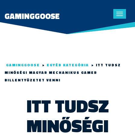
GAMINGGOOSE
Toggle
navigat
GAMINGGOOSE
>
EGYÉB KATEGÓRIA
>
ITT TUDSZ
MINŐSÉGI MAGYAR MECHANIKUS GAMER
BILLENTYŰZETET VENNI
ITT TUDSZ
MINŐSÉGI