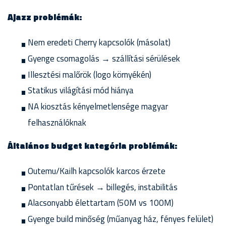
Ajazz problémák:
Nem eredeti Cherry kapcsolók (másolat)
Gyenge csomagolás → szállítási sérülések
Illesztési malőrök (logo környékén)
Statikus világítási mód hiánya
NA kiosztás kényelmetlensége magyar
felhasználóknak
Általános budget kategória problémák:
Outemu/Kailh kapcsolók karcos érzete
Pontatlan tűrések → billegés, instabilitás
Alacsonyabb élettartam (50M vs 100M)
Gyenge build minőség (műanyag ház, fényes felület)