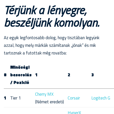
Térjünk a lényegre,
beszéljünk komolyan.
Az egyik legfontosabb dolog, hogy tisztában legyünk
azzal, hogy mely márkák számítanak „jónak” és mik
tartoznak a futottak még rovatba:
Minőségi
#
besorolás
1
2
3
/ Pozició
Cherry MX
1
Tier 1
Corsair
Logitech G
(Német eredeti)
HyperX