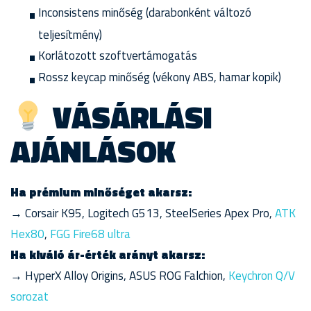
Inconsistens minőség (darabonként változó
teljesítmény)
Korlátozott szoftvertámogatás
Rossz keycap minőség (vékony ABS, hamar kopik)
VÁSÁRLÁSI
AJÁNLÁSOK
Ha prémium minőséget akarsz:
→ Corsair K95, Logitech G513, SteelSeries Apex Pro,
ATK
Hex80
,
FGG Fire68 ultra
Ha kiváló ár-érték arányt akarsz:
→ HyperX Alloy Origins, ASUS ROG Falchion,
Keychron Q/V
sorozat