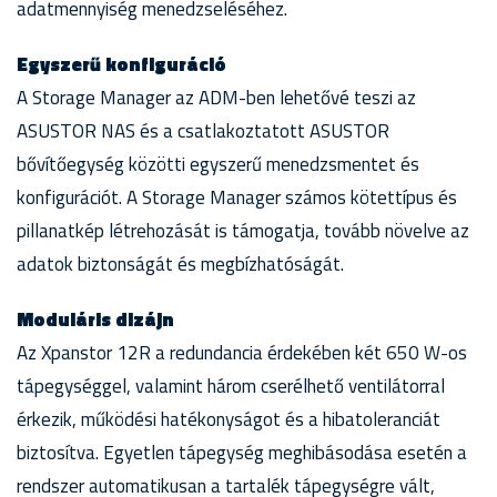
adatmennyiség menedzseléséhez.
Egyszerű konfiguráció
A Storage Manager az ADM-ben lehetővé teszi az
ASUSTOR NAS és a csatlakoztatott ASUSTOR
bővítőegység közötti egyszerű menedzsmentet és
konfigurációt. A Storage Manager számos kötettípus és
pillanatkép létrehozását is támogatja, tovább növelve az
adatok biztonságát és megbízhatóságát.
Moduláris dizájn
Az Xpanstor 12R a redundancia érdekében két 650 W-os
tápegységgel, valamint három cserélhető ventilátorral
érkezik, működési hatékonyságot és a hibatoleranciát
biztosítva. Egyetlen tápegység meghibásodása esetén a
rendszer automatikusan a tartalék tápegységre vált,