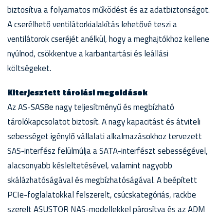
biztosítva a folyamatos működést és az adatbiztonságot.
A cserélhető ventilátorkialakítás lehetővé teszi a
ventilátorok cseréjét anélkül, hogy a meghajtókhoz kellene
nyúlnod, csökkentve a karbantartási és leállási
költségeket.
Kiterjesztett tárolási megoldások
Az AS-SAS8e nagy teljesítményű és megbízható
tárolókapcsolatot biztosít. A nagy kapacitást és átviteli
sebességet igénylő vállalati alkalmazásokhoz tervezett
SAS-interfész felülmúlja a SATA-interfészt sebességével,
alacsonyabb késleltetésével, valamint nagyobb
skálázhatóságával és megbízhatóságával. A beépített
PCIe-foglalatokkal felszerelt, csúcskategóriás, rackbe
szerelt ASUSTOR NAS-modellekkel párosítva és az ADM