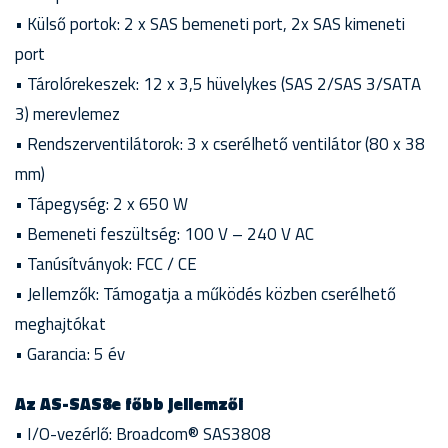
• Külső portok: 2 x SAS bemeneti port, 2x SAS kimeneti
port
• Tárolórekeszek: 12 x 3,5 hüvelykes (SAS 2/SAS 3/SATA
3) merevlemez
• Rendszerventilátorok: 3 x cserélhető ventilátor (80 x 38
mm)
• Tápegység: 2 x 650 W
• Bemeneti feszültség: 100 V – 240 V AC
• Tanúsítványok: FCC / CE
• Jellemzők: Támogatja a működés közben cserélhető
meghajtókat
• Garancia: 5 év
Az AS-SAS8e főbb jellemzői
• I/O-vezérlő: Broadcom® SAS3808