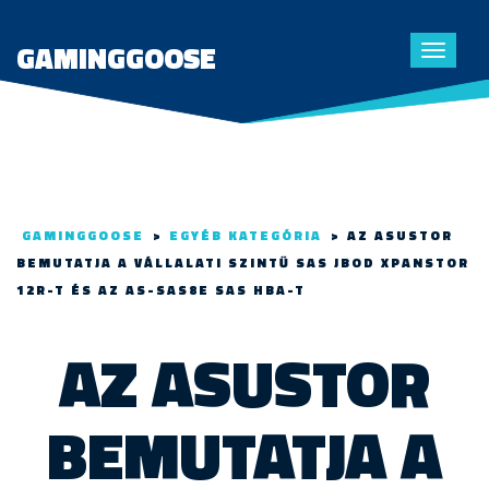
GAMINGGOOSE
Toggle
navigat
GAMINGGOOSE
>
EGYÉB KATEGÓRIA
>
AZ ASUSTOR
BEMUTATJA A VÁLLALATI SZINTŰ SAS JBOD XPANSTOR
12R-T ÉS AZ AS-SAS8E SAS HBA-T
AZ ASUSTOR
BEMUTATJA A