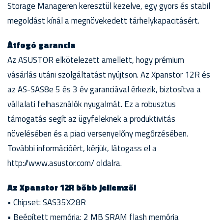
Storage Manageren keresztül kezelve, egy gyors és stabil
megoldást kínál a megnövekedett tárhelykapacitásért.
Átfogó garancia
Az ASUSTOR elkötelezett amellett, hogy prémium
vásárlás utáni szolgáltatást nyújtson. Az Xpanstor 12R és
az AS-SAS8e 5 és 3 év garanciával érkezik, biztosítva a
vállalati felhasználók nyugalmát. Ez a robusztus
támogatás segít az ügyfeleknek a produktivitás
növelésében és a piaci versenyelőny megőrzésében.
További információért, kérjük, látogass el a
http://www.asustor.com/ oldalra.
Az Xpanstor 12R bőbb jellemzői
• Chipset: SAS35X28R
• Beépített memória: 2 MB SRAM flash memória