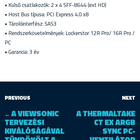
• Külső csatlakozók: 2 x 4 SFF-8644 (ext HD)
• Host Bus típusa: PCI Express 4.0 x8
• Tárolóinterfész: SAS3
• Rendszerkövetelmények: Lockerstor 12R Pro/ 16R Pro /
PC
• Garancia: 3 év
PREVIOUS
NEXT
A VIEWSONIC
A THERMALTAKE
←
TERVEZÉSI
CT EX ARGB
KIVÁLÓSÁGÁVAL
SYNC PC-
TÜNDÖKÖLT A
VENTILÁTOR