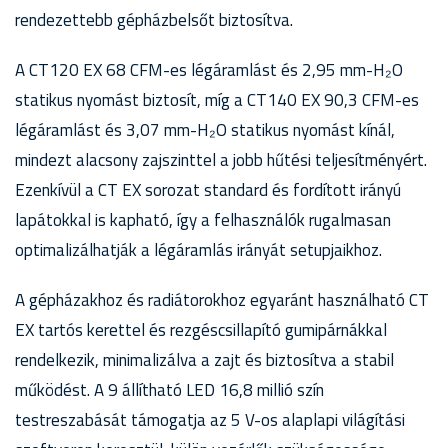
rendezettebb gépházbelsőt biztosítva.
A CT120 EX 68 CFM-es légáramlást és 2,95 mm-H₂O
statikus nyomást biztosít, míg a CT140 EX 90,3 CFM-es
légáramlást és 3,07 mm-H₂O statikus nyomást kínál,
mindezt alacsony zajszinttel a jobb hűtési teljesítményért.
Ezenkívül a CT EX sorozat standard és fordított irányú
lapátokkal is kapható, így a felhasználók rugalmasan
optimalizálhatják a légáramlás irányát setupjaikhoz.
A gépházakhoz és radiátorokhoz egyaránt használható CT
EX tartós kerettel és rezgéscsillapító gumipárnákkal
rendelkezik, minimalizálva a zajt és biztosítva a stabil
működést. A 9 állítható LED 16,8 millió szín
testreszabását támogatja az 5 V-os alaplapi világítási