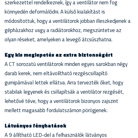
szerkezettel rendelkeznek, így a ventilátor nem fog
könnyedén deformálódni. A külső kialakítást is
módosítottuk, hogy a ventilátorok jobban illeszkedjenek a
gépházakhoz vagy a radiátorokhoz, megszüntetve az
olyan réseket, amelyeken a levegő átcsúszhatna.
Egy kis meglepetés az extra biztonságért
A CT sorozatú ventilátorok minden egyes sarokban négy
darab kerek, nem eltávolítható rezgéscsillapító
gumipárnával lettek ellátva. Arra tervezték őket, hogy
stabilak legyenek és csillapítsák a ventilátor rezgését,
lehetővé téve, hogy a ventilátorok bizonyos zajszint
mellett magasabb fordulatszámon pörögjenek.
Látványos fényhatások
A 9 állítható LED-del a felhasználók látványos