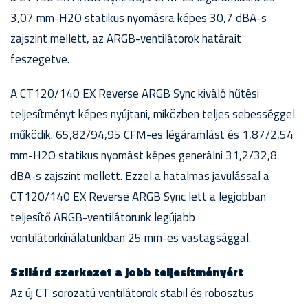
3,07 mm-H2O statikus nyomásra képes 30,7 dBA-s
zajszint mellett, az ARGB-ventilátorok határait
feszegetve.
A CT120/140 EX Reverse ARGB Sync kiváló hűtési
teljesítményt képes nyújtani, miközben teljes sebességgel
működik. 65,82/94,95 CFM-es légáramlást és 1,87/2,54
mm-H2O statikus nyomást képes generálni 31,2/32,8
dBA-s zajszint mellett. Ezzel a hatalmas javulással a
CT120/140 EX Reverse ARGB Sync lett a legjobban
teljesítő ARGB-ventilátorunk legújabb
ventilátorkínálatunkban 25 mm-es vastagsággal.
Szilárd szerkezet a jobb teljesítményért
Az új CT sorozatú ventilátorok stabil és robosztus