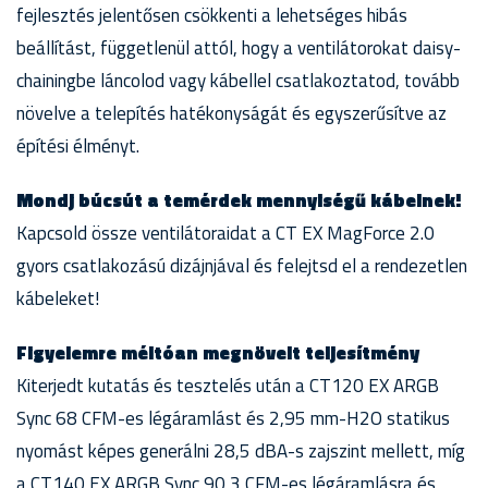
fejlesztés jelentősen csökkenti a lehetséges hibás
beállítást, függetlenül attól, hogy a ventilátorokat daisy-
chainingbe láncolod vagy kábellel csatlakoztatod, tovább
növelve a telepítés hatékonyságát és egyszerűsítve az
építési élményt.
Mondj búcsút a temérdek mennyiségű kábelnek!
Kapcsold össze ventilátoraidat a CT EX MagForce 2.0
gyors csatlakozású dizájnjával és felejtsd el a rendezetlen
kábeleket!
Figyelemre méltóan megnövelt teljesítmény
Kiterjedt kutatás és tesztelés után a CT120 EX ARGB
Sync 68 CFM-es légáramlást és 2,95 mm-H2O statikus
nyomást képes generálni 28,5 dBA-s zajszint mellett, míg
a CT140 EX ARGB Sync 90,3 CFM-es légáramlásra és