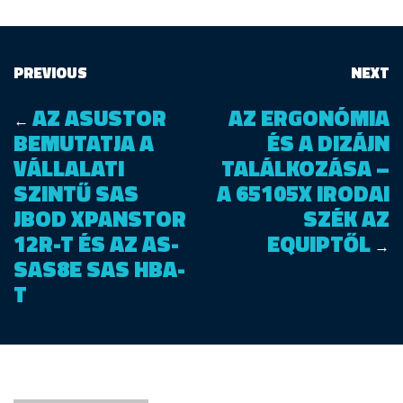
PREVIOUS
NEXT
AZ ASUSTOR
AZ ERGONÓMIA
←
BEMUTATJA A
ÉS A DIZÁJN
VÁLLALATI
TALÁLKOZÁSA –
SZINTŰ SAS
A 65105X IRODAI
JBOD XPANSTOR
SZÉK AZ
12R-T ÉS AZ AS-
EQUIPTŐL
→
SAS8E SAS HBA-
T