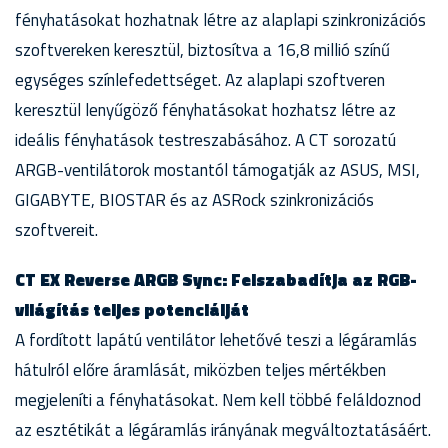
fényhatásokat hozhatnak létre az alaplapi szinkronizációs
szoftvereken keresztül, biztosítva a 16,8 millió színű
egységes színlefedettséget. Az alaplapi szoftveren
keresztül lenyűgöző fényhatásokat hozhatsz létre az
ideális fényhatások testreszabásához. A CT sorozatú
ARGB-ventilátorok mostantól támogatják az ASUS, MSI,
GIGABYTE, BIOSTAR és az ASRock szinkronizációs
szoftvereit.
CT EX Reverse ARGB Sync: Felszabadítja az RGB-
világítás teljes potenciálját
A fordított lapátú ventilátor lehetővé teszi a légáramlás
hátulról előre áramlását, miközben teljes mértékben
megjeleníti a fényhatásokat. Nem kell többé feláldoznod
az esztétikát a légáramlás irányának megváltoztatásáért.