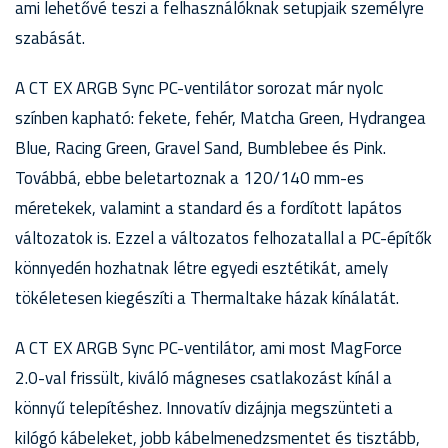
ami lehetővé teszi a felhasználóknak setupjaik személyre
szabását.
A CT EX ARGB Sync PC-ventilátor sorozat már nyolc
színben kapható: fekete, fehér, Matcha Green, Hydrangea
Blue, Racing Green, Gravel Sand, Bumblebee és Pink.
Továbbá, ebbe beletartoznak a 120/140 mm-es
méretekek, valamint a standard és a fordított lapátos
változatok is. Ezzel a változatos felhozatallal a PC-építők
könnyedén hozhatnak létre egyedi esztétikát, amely
tökéletesen kiegészíti a Thermaltake házak kínálatát.
A CT EX ARGB Sync PC-ventilátor, ami most MagForce
2.0-val frissült, kiváló mágneses csatlakozást kínál a
könnyű telepítéshez. Innovatív dizájnja megszünteti a
kilógó kábeleket, jobb kábelmenedzsmentet és tisztább,