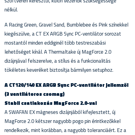
szoftveren keresztül, külön vezérlők szükségessége
nélkül.
A Racing Green, Gravel Sand, Bumblebee és Pink színekkel
kiegészülve, a CT EX ARGB Sync PC-ventilátor sorozat
mostantól minden eddiginél több testreszabási
lehetőséget kínál. A Thermaltake új MagForce 2.0
dizájnjával felszerelve, a stílus és a funkcionalitás
tökéletes keveréket biztosítja bármilyen setuphoz.
A CT120/140 EX ARGB Sync PC-ventilátor jellemzői
(3 ventilátoros csomag)
Stabil csatlakozás MagForce 2.0-val
A SWAFAN EX mágneses dizájnjából kifejlesztett, új
MagForce 2.0 kétszer nagyobb pogo pin érintkezőkkel
rendelkezik, mint korábban, a nagyobb toleranciáért. Ez a