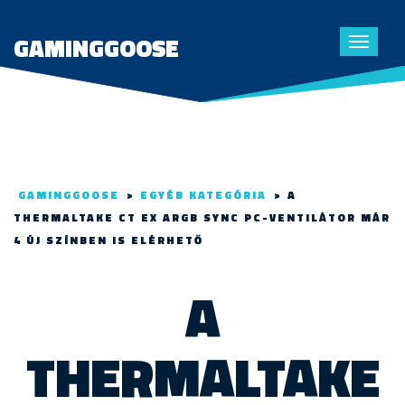
GAMINGGOOSE
Toggle
navigat
GAMINGGOOSE
>
EGYÉB KATEGÓRIA
>
A
THERMALTAKE CT EX ARGB SYNC PC-VENTILÁTOR MÁR
4 ÚJ SZÍNBEN IS ELÉRHETŐ
A
THERMALTAKE