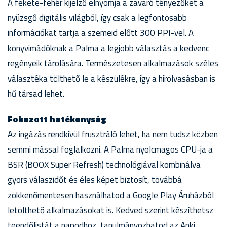
A fekete-fehér kijelző elnyomja a zavaró tényezőket a
nyüzsgő digitális világból, így csak a legfontosabb
információkat tartja a szemeid előtt 300 PPI-vel. A
könyvimádóknak a Palma a legjobb választás a kedvenc
regényeik tárolására. Természetesen alkalmazások széles
választéka tölthető le a készülékre, így a hírolvasásban is
hű társad lehet.
Fokozott hatékonyság
Az ingázás rendkívül frusztráló lehet, ha nem tudsz közben
semmi mással foglalkozni. A Palma nyolcmagos CPU-ja a
BSR (BOOX Super Refresh) technológiával kombinálva
gyors válaszidőt és éles képet biztosít, továbbá
zökkenőmentesen használhatod a Google Play Áruházból
letölthető alkalmazásokat is. Kedved szerint készíthetsz
teendőlistát a napodhoz, tanulmányozhatod az Anki