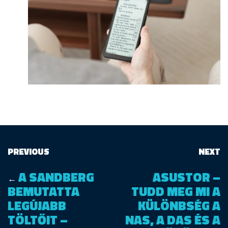
PREVIOUS
NEXT
A SANDBERG
ASUSTOR –
←
BEMUTATTA
TUDD MEG MI A
LEGÚJABB
KÜLÖNBSÉG A
TÖLTŐIT –
NAS, A DAS ÉS A