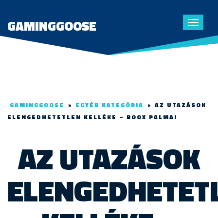
GAMINGGOOSE
Toggle
navigat
GAMINGGOOSE
>
EGYÉB KATEGÓRIA
>
AZ UTAZÁSOK
ELENGEDHETETLEN KELLÉKE – BOOX PALMA!
AZ UTAZÁSOK
ELENGEDHETET