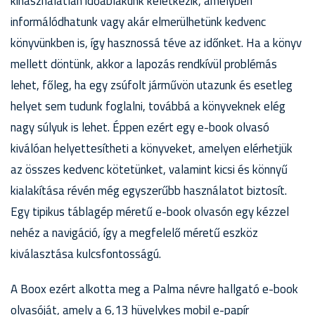
kihasználatlan időablakunk keletkezik, amelyben
informálódhatunk vagy akár elmerülhetünk kedvenc
könyvünkben is, így hasznossá téve az időnket. Ha a könyv
mellett döntünk, akkor a lapozás rendkívül problémás
lehet, főleg, ha egy zsúfolt járművön utazunk és esetleg
helyet sem tudunk foglalni, továbbá a könyveknek elég
nagy súlyuk is lehet. Éppen ezért egy e-book olvasó
kiválóan helyettesítheti a könyveket, amelyen elérhetjük
az összes kedvenc kötetünket, valamint kicsi és könnyű
kialakítása révén még egyszerűbb használatot biztosít.
Egy tipikus táblagép méretű e-book olvasón egy kézzel
nehéz a navigáció, így a megfelelő méretű eszköz
kiválasztása kulcsfontosságú.
A Boox ezért alkotta meg a Palma névre hallgató e-book
olvasóját, amely a 6,13 hüvelykes mobil e-papír