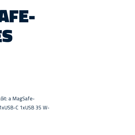
AFE-
ÉS
tőit: a MagSafe-
n 1xUSB-C 1xUSB 35 W-