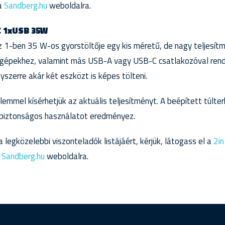
 a
Sandberg.hu
weboldalra.
C 1xUSB 35W
z 1-ben 35 W-os gyorstöltője egy kis méretű, de nagy teljesít
gépekhez, valamint más USB-A vagy USB-C csatlakozóval rende
zerre akár két eszközt is képes tölteni.
elemmel kísérhetjük az aktuális teljesítményt. A beépített túlterh
 biztonságos használatot eredményez.
 legközelebbi viszonteladók listájáért, kérjük, látogass el a
2i
a
Sandberg.hu
weboldalra.