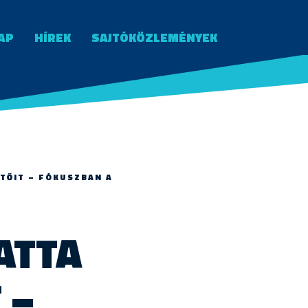
AP
HÍREK
SAJTÓKÖZLEMÉNYEK
TŐIT – FÓKUSZBAN A
ATTA
 –