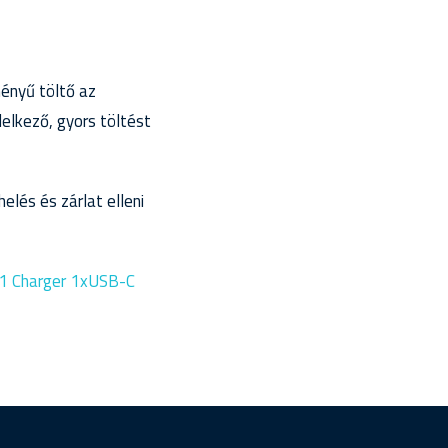
ményű töltő az
lkező, gyors töltést
elés és zárlat elleni
n1 Charger 1xUSB-C