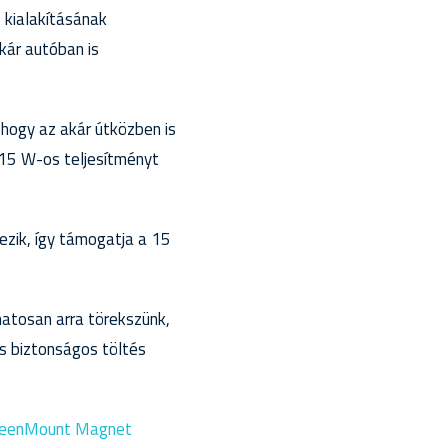
 kialakításának
kár autóban is
 hogy az akár útközben is
/15 W-os teljesítményt
zik, így támogatja a 15
matosan arra törekszünk,
és biztonságos töltés
reenMount Magnet