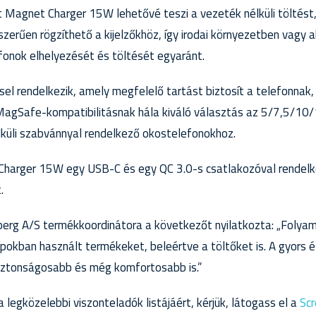
Magnet Charger 15W lehetővé teszi a vezeték nélküli töltést,
erűen rögzíthető a kijelzőkhöz, így irodai környezetben vagy a
fonok elhelyezését és töltését egyaránt.
el rendelkezik, amely megfelelő tartást biztosít a telefonnak,
MagSafe-kompatibilitásnak hála kiváló választás az 5/7,5/10
küli szabvánnyal rendelkező okostelefonokhoz.
arger 15W egy USB-C és egy QC 3.0-s csatlakozóval rendelke
.
dberg A/S termékkoordinátora a következőt nyilatkozta: „Folya
pokban használt termékeket, beleértve a töltőket is. A gyors 
biztonságosabb és még komfortosabb is.”
 legközelebbi viszonteladók listájáért, kérjük, látogass el a
Sc