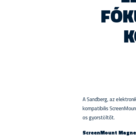
FÓK
K
A Sandberg, az elektroni
kompatibilis ScreenMou
os gyorstöltőt.
ScreenMount Magnet