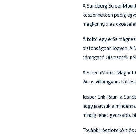
A Sandberg ScreenMount 
köszönhetően pedig egysz
megkönnyíti az okostele
A töltő egy erős mágness
biztonságban legyen. A 
támogató Qi vezeték nél
A ScreenMount Magnet Ch
W-os villámgyors töltést
Jesper Erik Raun, a San
hogy javítsuk a mindenna
mindig lehet gyorsabb, 
További részletekért és a