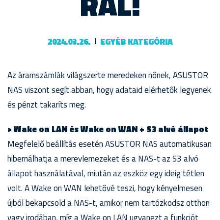
RAL!
2024.03.26.
EGYÉB KATEGÓRIA
Az áramszámlák világszerte meredeken nőnek, ASUSTOR
NAS viszont segít abban, hogy adataid elérhetők legyenek
és pénzt takaríts meg.
> Wake on LAN és Wake on WAN + S3 alvó állapot
Megfelelő beállítás esetén ASUSTOR NAS automatikusan
hibernálhatja a merevlemezeket és a NAS-t az S3 alvó
állapot használatával, miután az eszköz egy ideig tétlen
volt. A Wake on WAN lehetővé teszi, hogy kényelmesen
újból bekapcsold a NAS-t, amikor nem tartózkodsz otthon
vagy irodában, míg a Wake on LAN ugyanezt a funkciót