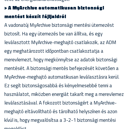
> A MyArchive automatikusan biztonsági
mentést készít fájljaidról
A vadonatúj MyArchive biztonsági mentési ütemezést
biztosít. Ha egy ütemezés be van állítva, és egy
leválasztott MyArchive-meghajtó csatlakozik, az ADM
egy meghatározott időpontban csatlakoztatja a
merevlemezt, hogy megkönnyítse az adatok biztonsági
mentését. A biztonsági mentés befejezését követően a
MyArchive-meghajtó automatikusan leválasztásra kerül.
Ez segít biztonságosabbá és kényelmesebbé tenni a
használatot, miközben energiát takarít meg a merevlemez
leválasztásával. A fokozott biztonságért a MyArchive-
meghajtó eltávolítható és tárolható helyszínen és azon
kívül is, hogy megvalósítsa a 3-2-1 biztonsági mentési
megoldást.