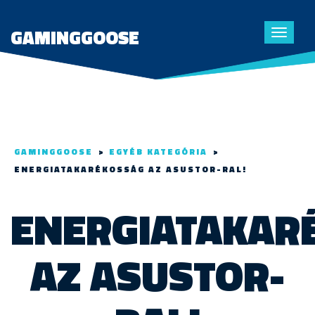
GAMINGGOOSE
Toggle
navigat
GAMINGGOOSE
>
EGYÉB KATEGÓRIA
>
ENERGIATAKARÉKOSSÁG AZ ASUSTOR-RAL!
ENERGIATAKAR
AZ ASUSTOR-