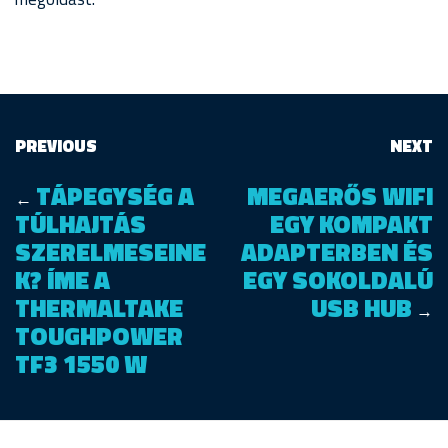
PREVIOUS
NEXT
TÁPEGYSÉG A
MEGAERŐS WIFI
←
TÚLHAJTÁS
EGY KOMPAKT
SZERELMESEINE
ADAPTERBEN ÉS
K? ÍME A
EGY SOKOLDALÚ
THERMALTAKE
USB HUB
→
TOUGHPOWER
TF3 1550 W