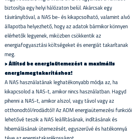
biztosítja egy helyi hálózaton belül. Akárcsak egy
távirányítóval, a NAS be- és kikapcsolható, valamint alvó
állapotba helyezhető, hogy az adatok bármikor könnyen
elérhetők legyenek, miközben csökkentik az
energiafogyasztási költségeket és energiát takarítanak
meg.
> Állítsd be energiaütemezést a maximális
energiamegtakarításhoz!
A NAS használatának leghatékonyabb módja az, ha
kikapcsolod a NAS-t, amikor nincs használatban. Hagyd
pihenni a NAS-t, amikor alszol, vagy távol vagy az
otthonodtól/irodádtól! Az ADM energiaütemezési funkciói
lehetővé teszik a NAS leállításának, indításának és
hibernálásának ütemezését, egyszerűvé és hatékonnyá
téve az energiatakarékosságot.