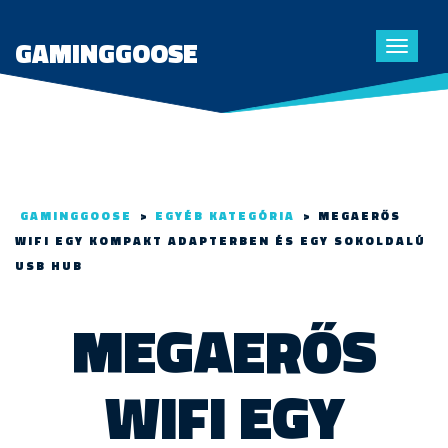
GAMINGGOOSE
Toggle
navigat
GAMINGGOOSE
>
EGYÉB KATEGÓRIA
>
MEGAERŐS
WIFI EGY KOMPAKT ADAPTERBEN ÉS EGY SOKOLDALÚ
USB HUB
MEGAERŐS
WIFI EGY