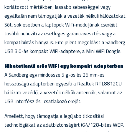
korlátozott mértékben, lassabb sebességgel vagy
egyáltalán nem támogatják a vezeték nélküli hálózatokat.
Sőt, sok esetben a laptopok WiFi-moduljának cseréjét
tovább nehezíti az esetleges garanciavesztés vagy a
kompatibilitás hiánya is. Erre jelent megoldást a Sandberg
USB 3.0-ás kompakt WiFi-adaptere, a Mini WiFi Dongle.
Hihetetlenül erős WiFi egy kompakt adapterben
A Sandberg egy mindössze 5 g-os és 25 mm-es
hosszúságú adapterben egyesíti a Realtek RTL8812CU
hálózati vezérlő, a vezeték nélküli antennák, valamint az
USB-interfész és -csatlakozó erejét.
Amellett, hogy támogatja a legújabb titkosítási
technológiákat az adatbiztonságért (64/128-bites WEP,