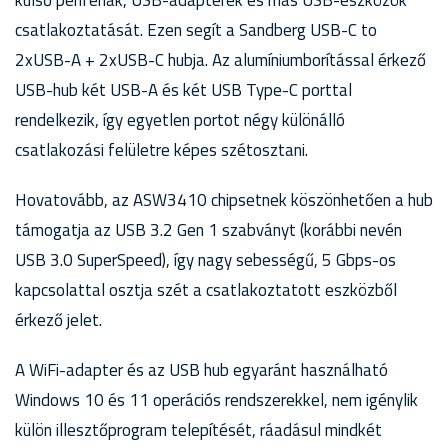
külső perifériák, USB-adapterek és más USB-eszközök
csatlakoztatását. Ezen segít a Sandberg USB-C to
2xUSB-A + 2xUSB-C hubja. Az alumíniumborítással érkező
USB-hub két USB-A és két USB Type-C porttal
rendelkezik, így egyetlen portot négy különálló
csatlakozási felületre képes szétosztani.
Hovatovább, az ASW3410 chipsetnek köszönhetően a hub
támogatja az USB 3.2 Gen 1 szabványt (korábbi nevén
USB 3.0 SuperSpeed), így nagy sebességű, 5 Gbps-os
kapcsolattal osztja szét a csatlakoztatott eszközből
érkező jelet.
A WiFi-adapter és az USB hub egyaránt használható
Windows 10 és 11 operációs rendszerekkel, nem igénylik
külön illesztőprogram telepítését, ráadásul mindkét