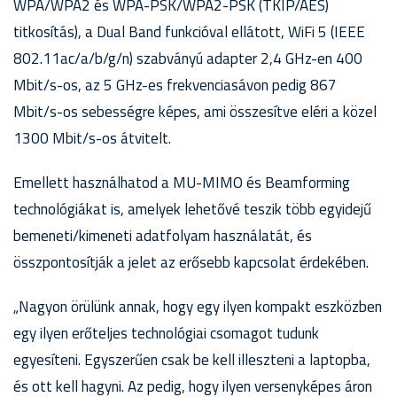
WPA/WPA2 és WPA-PSK/WPA2-PSK (TKIP/AES)
titkosítás), a Dual Band funkcióval ellátott, WiFi 5 (IEEE
802.11ac/a/b/g/n) szabványú adapter 2,4 GHz-en 400
Mbit/s-os, az 5 GHz-es frekvenciasávon pedig 867
Mbit/s-os sebességre képes, ami összesítve eléri a közel
1300 Mbit/s-os átvitelt.
Emellett használhatod a MU-MIMO és Beamforming
technológiákat is, amelyek lehetővé teszik több egyidejű
bemeneti/kimeneti adatfolyam használatát, és
összpontosítják a jelet az erősebb kapcsolat érdekében.
„Nagyon örülünk annak, hogy egy ilyen kompakt eszközben
egy ilyen erőteljes technológiai csomagot tudunk
egyesíteni. Egyszerűen csak be kell illeszteni a laptopba,
és ott kell hagyni. Az pedig, hogy ilyen versenyképes áron