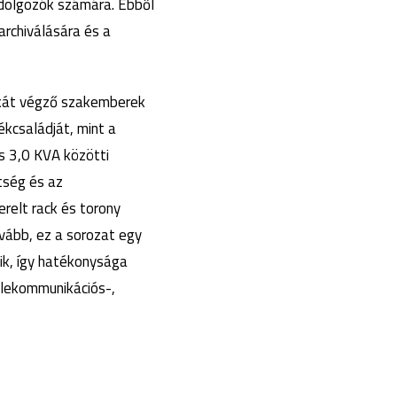
 dolgozók számára. Ebből
rchiválására és a
unkát végző szakemberek
ékcsaládját, mint a
s 3,0 KVA közötti
tség és az
relt rack és torony
vább, ez a sorozat egy
ik, így hatékonysága
elekommunikációs-,