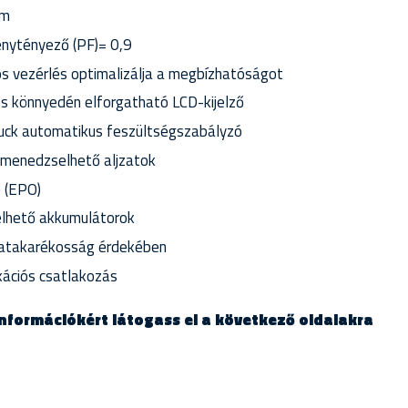
ám
énytényező (PF)= 0,9
s vezérlés optimalizálja a megbízhatóságot
s könnyedén elforgatható LCD-kijelző
uck automatikus feszültségszabályzó
menedzselhető aljzatok
ó (EPO)
lhető akkumulátorok
atakarékosság érdekében
ációs csatlakozás
nformációkért látogass el a következő oldalakra