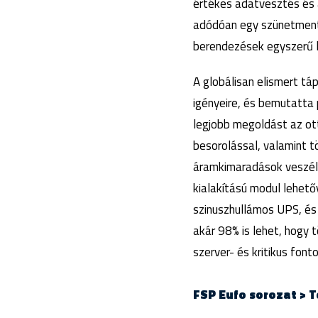
értékes adatvesztés és 
adódóan egy szünetmente
berendezések egyszerű l
A globálisan elismert t
igényeire, és bemutatta 
legjobb megoldást az ot
besorolással, valamint t
áramkimaradások veszély
kialakítású modul lehet
szinuszhullámos UPS, és 
akár 98% is lehet, hogy 
szerver- és kritikus fon
FSP Eufo sorozat > 