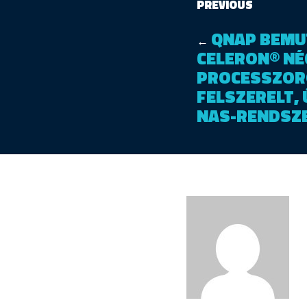
PREVIOUS
QNAP BEMUT
←
CELERON® N
PROCESSZOR
FELSZERELT, Ú
NAS-RENDSZ