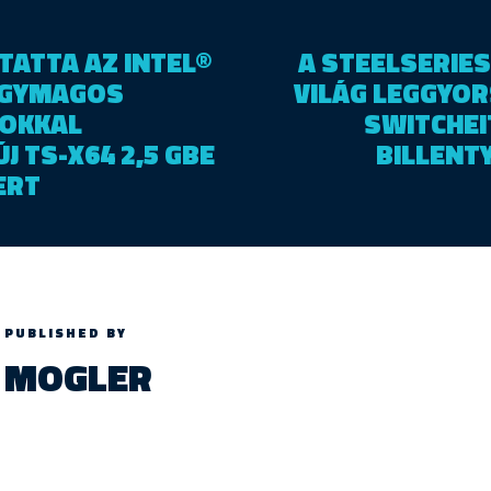
ATTA AZ INTEL®
A STEELSERIES
ÉGYMAGOS
VILÁG LEGGYOR
OKKAL
SWITCHEIT
J TS-X64 2,5 GBE
BILLENT
ERT
PUBLISHED BY
MOGLER