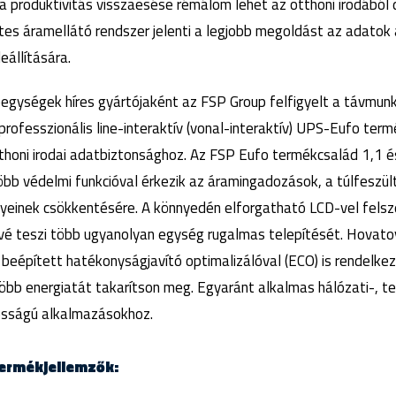
a produktivitás visszaesése rémálom lehet az otthoni irodából
s áramellátó rendszer jelenti a legjobb megoldást az adatok a
eállítására.
ápegységek híres gyártójaként az FSP Group felfigyelt a távm
professzionális line-interaktív (vonal-interaktív) UPS-Eufo term
thoni irodai adatbiztonsághoz. Az FSP Eufo termékcsalád 1,1 é
öbb védelmi funkcióval érkezik az áramingadozások, a túlfeszül
einek csökkentésére. A könnyedén elforgatható LCD-vel felsze
ővé teszi több ugyanolyan egység rugalmas telepítését. Hovato
beépített hatékonyságjavító optimalizálóval (ECO) is rendelkez
több energiatát takarítson meg. Egyaránt alkalmas hálózati-, t
tosságú alkalmazásokhoz.
Termékjellemzők: