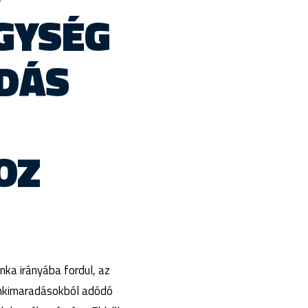
GYSÉG
LDÁS
OZ
ka irányába fordul, az
amkimaradásokból adódó