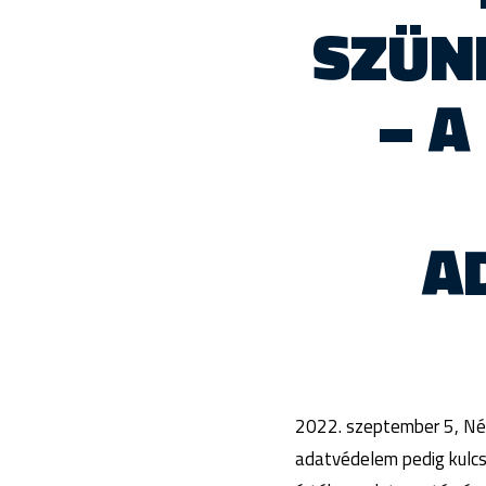
SZÜN
– A
A
2022. szeptember 5, Ném
adatvédelem pedig kulc