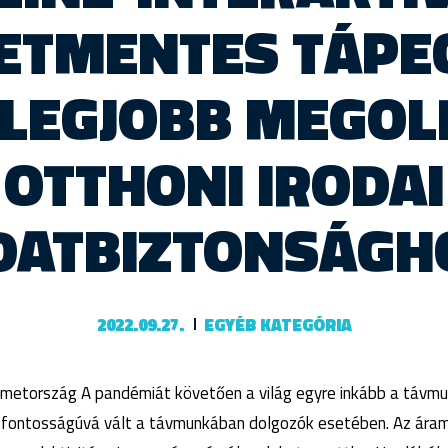
ETMENTES TÁPE
 LEGJOBB MEGO
OTTHONI IRODAI
DATBIZTONSÁGH
2022.09.27.
EGYÉB KATEGÓRIA
etország A pandémiát követően a világ egyre inkább a távmun
sfontosságúvá vált a távmunkában dolgozók esetében. Az ár