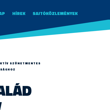
AP
HÍREK
SAJTÓKÖZLEMÉNYEK
AKTÍV SZÜNETMENTES
NSÁGHOZ
ALÁD
V