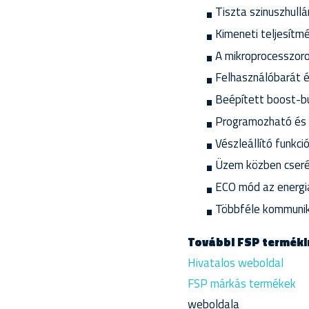
Tiszta szinuszhull
Kimeneti teljesítm
A mikroprocesszoro
Felhasználóbarát é
Beépített boost-b
Programozható és 
Vészleállító funkci
Üzem közben cseré
ECO mód az energi
Többféle kommunik
További FSP terméki
Hivatalos weboldal
FSP márkás termékek
weboldala